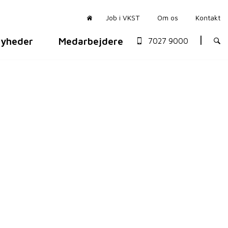
Job i VKST
Om os
Kontakt
yheder
Medarbejdere
7027 9000