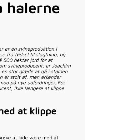
å halerne
r er en svineproduktion i
e fra fødsel til slagtning, og
 500 hektar jord for at
 som svineproducent, er Joachim
en stor glæde at gå i stalden
an er stolt af, men erkender
mod på nye udfordringer. For
ucent, ikke længere at klippe
med at klippe
 prøve at lade være med at