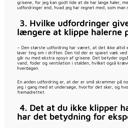
grisene, for jeg kan godt lide at de har lange haler, m
udfordringer end, hvad jeg har regnet med, som man nu
3.
Hvilke udfordringer give
længere at klippe halerne 
– Den største udfordring har været, at det ikke altid 
laver ting om i driften. Den tid der er sparet væk ved 
går nu med ekstra opsyn af grisene. Det betyder også
vand, foder og ventilation i stalden, hvilket også kræv
hverdagen.
En anden udfordring er, at der er små skrammer på nog
jeg i gang med at undersøge, hvorfor det sker, og hv
fremadrettet.
4.
Det at du ikke klipper h
har det betydning for eks