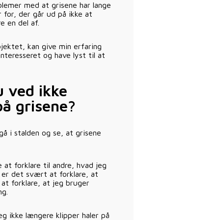
oblemer med at grisene har lange
 for, der går ud på ikke at
e en del af.
jektet, kan give min erfaring
teresseret og have lyst til at
u ved ikke
på grisene?
å i stalden og se, at grisene
at forklare til andre, hvad jeg
 er det svært at forklare, at
at forklare, at jeg bruger
ng.
eg ikke længere klipper haler på