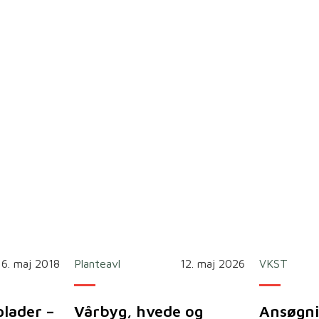
16. maj 2018
Planteavl
12. maj 2026
VKST
plader –
Vårbyg, hvede og
Ansøgni