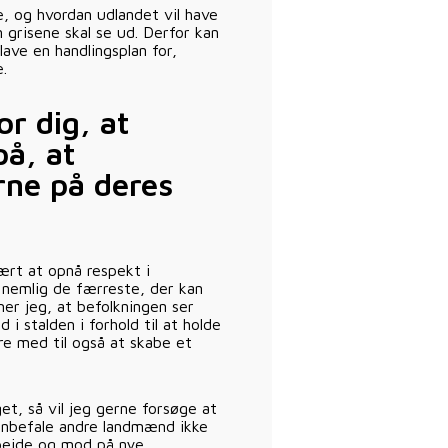
e, og hvordan udlandet vil have
 grisene skal se ud. Derfor kan
ave en handlingsplan for,
e.
or dig, at
på, at
rne på deres
vært at opnå respekt i
r nemlig de færreste, der kan
er jeg, at befolkningen ser
 i stalden i forhold til at holde
re med til også at skabe et
et, så vil jeg gerne forsøge at
 anbefale andre landmænd ikke
rbejde og mod på nye