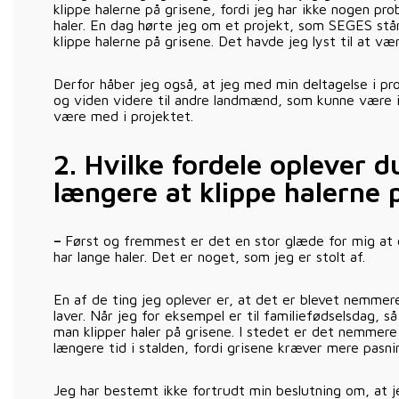
klippe halerne på grisene, fordi jeg har ikke nogen pr
haler. En dag hørte jeg om et projekt, som SEGES står
klippe halerne på grisene. Det havde jeg lyst til at vær
Derfor håber jeg også, at jeg med min deltagelse i pro
og viden videre til andre landmænd, som kunne være in
være med i projektet.
2.
Hvilke fordele oplever d
længere at klippe halerne 
–
Først og fremmest er det en stor glæde for mig at g
har lange haler. Det er noget, som jeg er stolt af.
En af de ting jeg oplever er, at det er blevet nemmere 
laver. Når jeg for eksempel er til familiefødselsdag, så
man klipper haler på grisene. I stedet er det nemmere 
længere tid i stalden, fordi grisene kræver mere pasni
Jeg har bestemt ikke fortrudt min beslutning om, at j