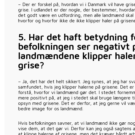
– Der er forskel på, hvordan vi i Danmark vil have gris
grise. I udlandet er der nogle, der bestemmer, hvordan
det godt være en udfordring, men alle landmænd skal l
hvorfor og hvorfor ikke de ikke klipper haler på grisen
5.
Har det haft betydning f
befolkningen ser negativt 
landmændene klipper hale
grise?
– Ja, det har det helt sikkert. Jeg synes, at jeg har s
samfundet, hvis jeg klipper halerne på grisene. Det e
forstå, hvorfor vi landmænd gør det. I stedet fornemm
mere positivt på, at jeg i stedet skal bruge længere tid
opsyn med grisene. Det er derfor, at jeg gerne vil væ
bedre image for os landmænd.
Hvis befolkningen savner, at vi landmænd ikke gør nog
vise dem, at det gør vi. Derfor kan jeg også sagtens
at klippe halerne af grisene, men det kræver hårdt a