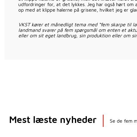
udfordringer for, at det lykkes. Jeg har også hørt om
op med at klippe halerne på grisene, hvilket jeg er glad
VKST kører et månedligt tema med “fem skarpe til l
landmand svarer på fem spørgsmål om enten et aktu
eller om sit eget landbrug, sin produktion eller om si
Mest læste nyheder
Se de fem me