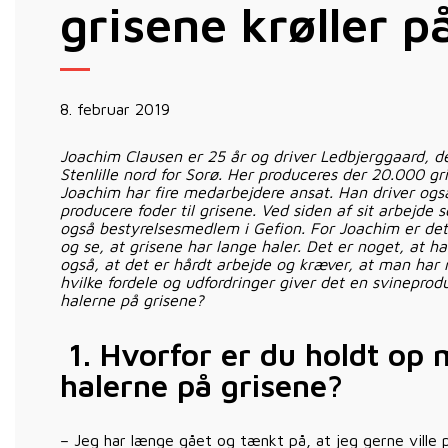
grisene krøller p
8. februar 2019
Joachim Clausen er 25 år og driver Ledbjerggaard, de
Stenlille nord for Sorø. Her produceres der 20.000 gris
Joachim har fire medarbejdere ansat. Han driver også
producere foder til grisene. Ved siden af sit arbejde
også bestyrelsesmedlem i Gefion. For Joachim er det 
og se, at grisene har lange haler. Det er noget, at h
også, at det er hårdt arbejde og kræver, at man har 
hvilke fordele og udfordringer giver det en svineprod
halerne på grisene?
1.
Hvorfor er du holdt op 
halerne på grisene?
– Jeg har længe gået og tænkt på, at jeg gerne ville