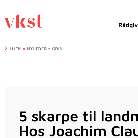
Rådgiv
HJEM
»
NYHEDER
»
GRIS
5 skarpe til lan
Hos Joachim Cla