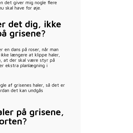
en det giver mig nogle flere
 skal have for øje.
r det dig, ikke
på grisene?
er en dans på roser, når man
ikke længere at klippe haler,
, at der skal være styr på
er ekstra planlægning i
le af grisenes haler, så det er
ordan det kan undgås
aler på grisene,
porten?