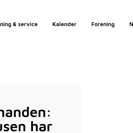
ning & service
Kalender
Forening
N
dmanden:
usen har