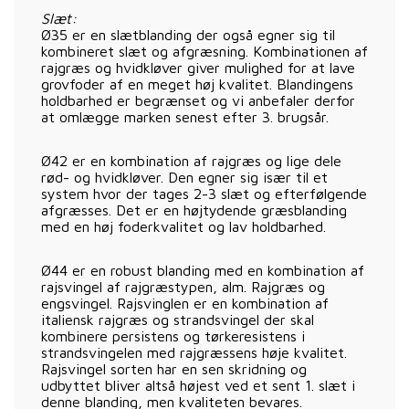
Slæt:
Ø35 er en slætblanding der også egner sig til
kombineret slæt og afgræsning. Kombinationen af
rajgræs og hvidkløver giver mulighed for at lave
grovfoder af en meget høj kvalitet. Blandingens
holdbarhed er begrænset og vi anbefaler derfor
at omlægge marken senest efter 3. brugsår.
Ø42 er en kombination af rajgræs og lige dele
rød- og hvidkløver. Den egner sig især til et
system hvor der tages 2-3 slæt og efterfølgende
afgræsses. Det er en højtydende græsblanding
med en høj foderkvalitet og lav holdbarhed.
Ø44 er en robust blanding med en kombination af
rajsvingel af rajgræstypen, alm. Rajgræs og
engsvingel. Rajsvinglen er en kombination af
italiensk rajgræs og strandsvingel der skal
kombinere persistens og tørkeresistens i
strandsvingelen med rajgræssens høje kvalitet.
Rajsvingel sorten har en sen skridning og
udbyttet bliver altså højest ved et sent 1. slæt i
denne blanding, men kvaliteten bevares.