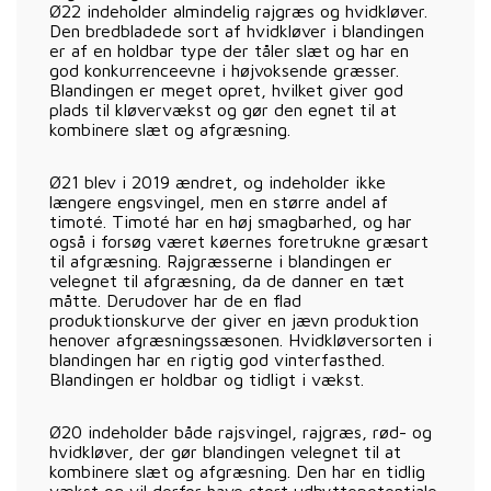
Ø22 indeholder almindelig rajgræs og hvidkløver.
Den bredbladede sort af hvidkløver i blandingen
er af en holdbar type der tåler slæt og har en
god konkurrenceevne i højvoksende græsser.
Blandingen er meget opret, hvilket giver god
plads til kløvervækst og gør den egnet til at
kombinere slæt og afgræsning.
Ø21 blev i 2019 ændret, og indeholder ikke
længere engsvingel, men en større andel af
timoté. Timoté har en høj smagbarhed, og har
også i forsøg været køernes foretrukne græsart
til afgræsning. Rajgræsserne i blandingen er
velegnet til afgræsning, da de danner en tæt
måtte. Derudover har de en flad
produktionskurve der giver en jævn produktion
henover afgræsningssæsonen. Hvidkløversorten i
blandingen har en rigtig god vinterfasthed.
Blandingen er holdbar og tidligt i vækst.
Ø20 indeholder både rajsvingel, rajgræs, rød- og
hvidkløver, der gør blandingen velegnet til at
kombinere slæt og afgræsning. Den har en tidlig
vækst og vil derfor have stort udbyttepotentiale