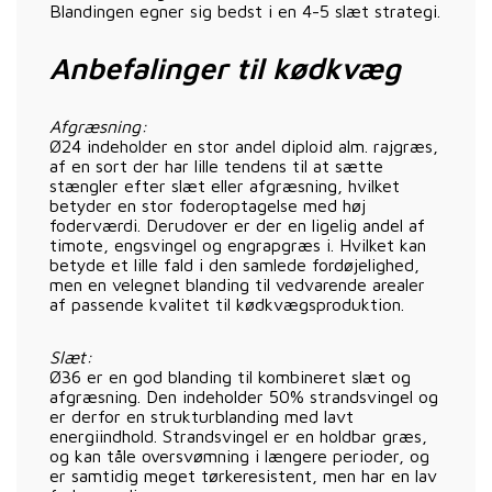
Blandingen egner sig bedst i en 4-5 slæt strategi.
Anbefalinger til kødkvæg
Afgræsning:
Ø24 indeholder en stor andel diploid alm. rajgræs,
af en sort der har lille tendens til at sætte
stængler efter slæt eller afgræsning, hvilket
betyder en stor foderoptagelse med høj
foderværdi. Derudover er der en ligelig andel af
timote, engsvingel og engrapgræs i. Hvilket kan
betyde et lille fald i den samlede fordøjelighed,
men en velegnet blanding til vedvarende arealer
af passende kvalitet til kødkvægsproduktion.
Slæt:
Ø36 er en god blanding til kombineret slæt og
afgræsning. Den indeholder 50% strandsvingel og
er derfor en strukturblanding med lavt
energiindhold. Strandsvingel er en holdbar græs,
og kan tåle oversvømning i længere perioder, og
er samtidig meget tørkeresistent, men har en lav