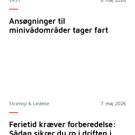
VKST
6. maj 2026
Ansøgninger til
minivådområder tager fart
Strategi & Ledelse
7. maj 2026
Ferietid kræver forberedelse:
Sådan sikrer du ro i driften i