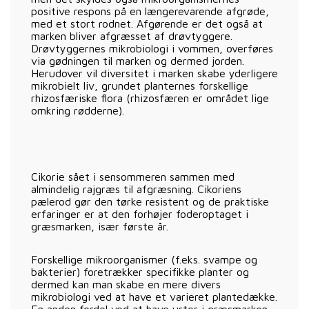
positive respons på en længerevarende afgrøde,
med et stort rodnet. Afgørende er det også at
marken bliver afgræsset af drøvtyggere.
Drøvtyggernes mikrobiologi i vommen, overføres
via gødningen til marken og dermed jorden.
Herudover vil diversitet i marken skabe yderligere
mikrobielt liv, grundet planternes forskellige
rhizosfæriske flora (rhizosfæren er området lige
omkring rødderne).
Cikorie sået i sensommeren sammen med
almindelig rajgræs til afgræsning. Cikoriens
pælerod gør den tørke resistent og de praktiske
erfaringer er at den forhøjer foderoptaget i
græsmarken, især første år.
Forskellige mikroorganismer (f.eks. svampe og
bakterier) foretrækker specifikke planter og
dermed kan man skabe en mere divers
mikrobiologi ved at have et varieret plantedække.
En anden fordel ved at have urter i græsmarken