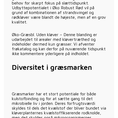
behov for skarpt fokus på slættidspunkt.
Udbyttepotentialet i Øko Robust Rød vil på
grund af kombinationen af strandsvingel og
rødkløver være blandt de højeste, men af en grov
kvalitet.
Øko-Græsbl. Uden kløver – Denne blanding er
udarbejdet til arealer med kløvertræthed og
indeholder dermed kun græsser. Vi afventer
frøkatalog og kan derfor på nuværende tidspunkt
ikke kommentere yderligere på indholdet.
Diversitet i græsmarken
Græsmarker har et stort potentiale for både
kulstofbinding og for at sætte gang til det
mikrobielle liv i jorden. Deres forfrugtsværdi
skyldes til dels det kvælstof der bliver bundet via
kløverplanternes kvælstoffikserende rodknolde,
men det skyldes også mikroorganismernes