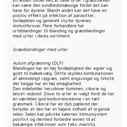
kan være den sundhedsmæssige fordel det kan
have for dyrene. Blandt andet kan det have en
positiv effekt på infektion af parasitter,
fordøjelsen og generelt styrke dyrenes
immunforsvar. Flere forhandlere har
urteblandinger til iblanding og græsblandinger
med urter i deres sortiment.
Græsblandinger med urter:
Aulum afgræsning
(DLF)
Blandingen har en høj fordøjelighed der egner sig
godt til malkekvæg. Dette skyldes kombinationen
af almindeligt rajgræs, samt engsvingel og timoté
der begge har en høj smagbarhed.
Den indeholder herudover kommen, cikorie og
lancet vejbred. Disse to arter er valgt fordi de har
en særdeles god konkurrenceevne i en tæt
græsmark. Cikorie har en dyb pælerod der
betyder at den har et højere indhold af organisk
selen. Selen kan påvirke køernes immunsystem
positivt og dermed forbedre evnen til at
bekæmpe infektioner som f.eks. mastitis.