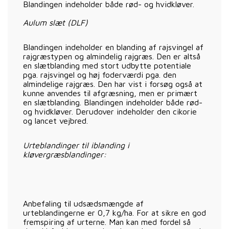
Blandingen indeholder både rød- og hvidkløver.
Aulum slæt (DLF)
Blandingen indeholder en blanding af rajsvingel af
rajgræstypen og almindelig rajgræs. Den er altså
en slætblanding med stort udbytte potentiale
pga. rajsvingel og høj foderværdi pga. den
almindelige rajgræs. Den har vist i forsøg også at
kunne anvendes til afgræsning, men er primært
en slætblanding. Blandingen indeholder både rød-
og hvidkløver. Derudover indeholder den cikorie
og lancet vejbred.
Urteblandinger til iblanding i
kløvergræsblandinger:
Anbefaling til udsædsmængde af
urteblandingerne er 0,7 kg/ha. For at sikre en god
fremspiring af urterne. Man kan med fordel så