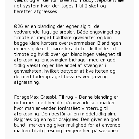
i et system hvor der tages 1 til 2 slæt og
herefter afgræsses.
Ø26 er en blanding der egner sig til de
vedvarende fugtige arealer. Både engsvingel og
timoté er meget holdbare græsarter og kan
begge klare kortere oversvømmelser. Blandingen
egner sig ikke til tørre lokaliteter. Indholdet af
timoté og hvidkløver gør blandingen velegnet til
afgræsning. Engsvinglen bidrager med en god
tidlig vækst og en lille andel af stængler i
genvæksten, hvilket betyder at kvaliteten og
dermed foderoptaget bevares ved jævnlig
afgræsning.
ForageMax Græsbl. Til rug – Denne blanding er
udformet med henblik på anvendelse i marker
hvor man anvender forårssået vinterrug til
afgræsning. Den består af en middeltidlig alm.
Rajgræs og en hybridrajgræs. Den giver en god
bund i marken og giver mulighed for at anvende
marken til afgræsning længere hen på sæsonen.