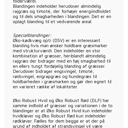
foderværdi.
Blandingen indeholder herudover almindelig
rajgræs og timoté, der forhøjer energiindholdet
og til dels smagbarheden i blandingen. Det er en
oplagt blanding til et vedvarende areal.
Specialblandinger:
Øko-kødkvæg opti (DSV) er en interessant
blanding hvis man ønsker holdbare græsmarker
med strukturværdi. Den indeholder en stor
kombination af græsser, heriblandt almindelig
rajgræs der bidrager med en høj smagbarhed til
en ellers tungt fordøjelig blanding af græsser.
Derudover bidrager engsvingel, timoté,
rødsvingel, engrapgræs og hundegræs til
holdbarheden i græsmarken og gør den egnet til
en varieret række af lokaliteter.
Øko Robust Hvid og Øko Robust Rød (DLF) har
samme indhold af græsser og variationen i de to
blandinger er at Øko Robust Hvid kun indeholder
hvidkløver og Øko Robust Rød kun indeholder
rødkløver. Fælles for dem begge er at der på
grund af indholdet af strandsvingel vil være