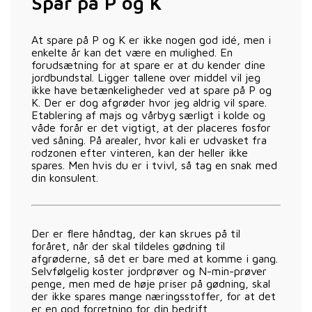
Spar på P og K
At spare på P og K er ikke nogen god idé, men i
enkelte år kan det være en mulighed. En
forudsætning for at spare er at du kender dine
jordbundstal. Ligger tallene over middel vil jeg
ikke have betænkeligheder ved at spare på P og
K. Der er dog afgrøder hvor jeg aldrig vil spare.
Etablering af majs og vårbyg særligt i kolde og
våde forår er det vigtigt, at der placeres fosfor
ved såning. På arealer, hvor kali er udvasket fra
rodzonen efter vinteren, kan der heller ikke
spares. Men hvis du er i tvivl, så tag en snak med
din konsulent.
Der er flere håndtag, der kan skrues på til
foråret, når der skal tildeles gødning til
afgrøderne, så det er bare med at komme i gang.
Selvfølgelig koster jordprøver og N-min-prøver
penge, men med de høje priser på gødning, skal
der ikke spares mange næringsstoffer, for at det
er en god forretning for din bedrift.