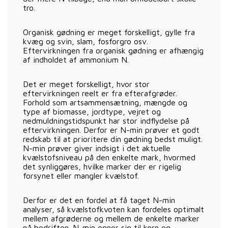
tro.
Organisk gødning er meget forskelligt, gylle fra
kvæg og svin, slam, fosforgro osv.
Eftervirkningen fra organisk gødning er afhængig
af indholdet af ammonium N.
Det er meget forskelligt, hvor stor
eftervirkningen reelt er fra efterafgrøder.
Forhold som artsammensætning, mængde og
type af biomasse, jordtype, vejret og
nedmuldningstidspunkt har stor indflydelse på
eftervirkningen. Derfor er N-min prøver et godt
redskab til at prioritere din gødning bedst muligt.
N-min prøver giver indsigt i det aktuelle
kvælstofsniveau på den enkelte mark, hvormed
det synliggøres, hvilke marker der er rigelig
forsynet eller mangler kvælstof.
Derfor er det en fordel at få taget N-min
analyser, så kvælstofkvoten kan fordeles optimalt
mellem afgrøderne og mellem de enkelte marker
på bedriften. N-min egner sig til korn og