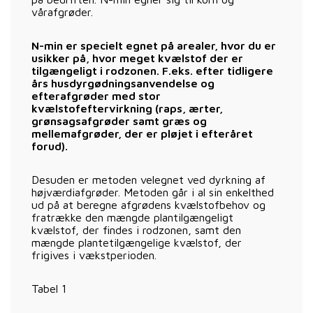
vårafgrøder.
N-min er specielt egnet på arealer, hvor du er
usikker på, hvor meget kvælstof der er
tilgængeligt i rodzonen. F.eks. efter tidligere
års husdyrgødningsanvendelse og
efterafgrøder med stor
kvælstofeftervirkning (raps, ærter,
grønsagsafgrøder samt græs og
mellemafgrøder, der er pløjet i efteråret
forud).
Desuden er metoden velegnet ved dyrkning af
højværdiafgrøder. Metoden går i al sin enkelthed
ud på at beregne afgrødens kvælstofbehov og
fratrække den mængde plantilgængeligt
kvælstof, der findes i rodzonen, samt den
mængde plantetilgængelige kvælstof, der
frigives i vækstperioden.
Tabel 1