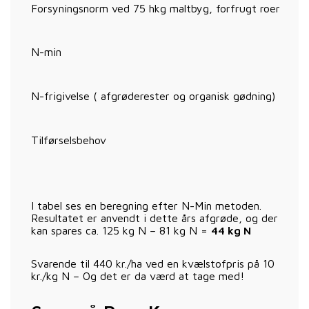
Forsyningsnorm ved 75 hkg maltbyg, forfrugt roer
N-min
N-frigivelse ( afgrøderester og organisk gødning)
Tilførselsbehov
I tabel ses en beregning efter N-Min metoden.
Resultatet er anvendt i dette års afgrøde, og der
kan spares ca. 125 kg N – 81 kg N =
44 kg N
Svarende til 440 kr./ha ved en kvælstofpris på 10
kr./kg N – Og det er da værd at tage med!