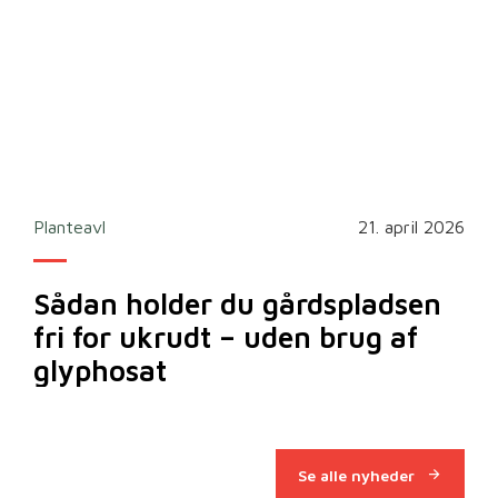
2026
Planteavl
21. april 2026
Ska
Sådan holder du gårdspladsen
Bi
fri for ukrudt – uden brug af
m
glyphosat
Se alle nyheder