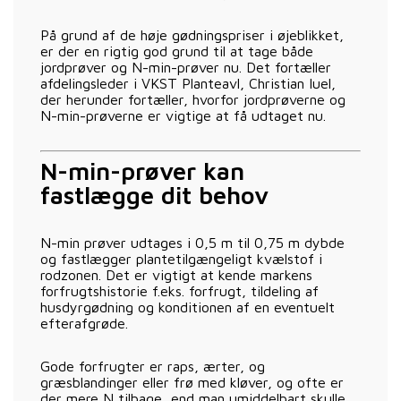
På grund af de høje gødningspriser i øjeblikket,
er der en rigtig god grund til at tage både
jordprøver og N-min-prøver nu. Det fortæller
afdelingsleder i VKST Planteavl, Christian Iuel,
der herunder fortæller, hvorfor jordprøverne og
N-min-prøverne er vigtige at få udtaget nu.
N-min-prøver kan
fastlægge dit behov
N-min prøver udtages i 0,5 m til 0,75 m dybde
og fastlægger plantetilgængeligt kvælstof i
rodzonen. Det er vigtigt at kende markens
forfrugtshistorie f.eks. forfrugt, tildeling af
husdyrgødning og konditionen af en eventuelt
efterafgrøde.
Gode forfrugter er raps, ærter, og
græsblandinger eller frø med kløver, og ofte er
der mere N tilbage, end man umiddelbart skulle