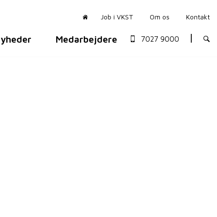
Job i VKST
Om os
Kontakt
yheder
Medarbejdere
7027 9000