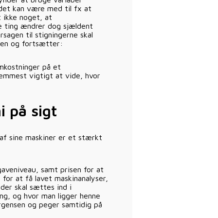
 det kan være med til fx at
 ikke noget, at
e ting ændrer dog sjældent
agen til stigningerne skal
sen og fortsætter:
omkostninger på et
remmest vigtigt at vide, hvor
 på sigt
af sine maskiner er et stærkt
gaveniveau, samt prisen for at
 for at få lavet maskinanalyser,
der skal sættes ind i
ng, og hvor man ligger henne
ørgensen og peger samtidig på