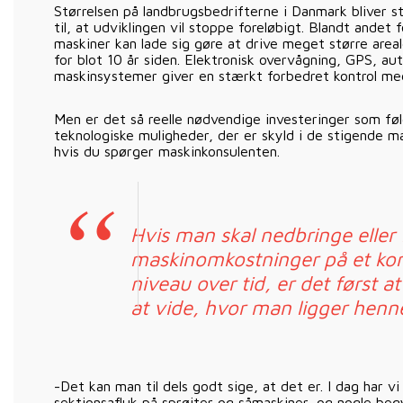
Størrelsen på landbrugsbedrifterne i Danmark bliver st
til, at udviklingen vil stoppe foreløbigt. Blandt ande
maskiner kan lade sig gøre at drive meget større area
for blot 10 år siden. Elektronisk overvågning, GPS, a
maskinsystemer giver en stærkt forbedret kontrol med
Men er det så reelle nødvendige investeringer som føl
teknologiske muligheder, der er skyld i de stigende m
hvis du spørger maskinkonsulenten.
Hvis man skal nedbringe eller 
maskinomkostninger på et ko
niveau over tid, er det først a
at vide, hvor man ligger henn
-Det kan man til dels godt sige, at det er. I dag har 
sektionsafluk på sprøjter og såmaskiner, og nogle beg