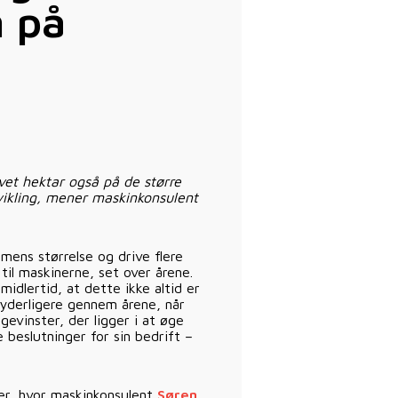
n på
vet hektar også på de større
dvikling, mener maskinkonsulent
ens størrelse og drive flere
til maskinerne, set over årene.
idlertid, at dette ikke altid er
 yderligere gennem årene, når
evinster, der ligger i at øge
 beslutninger for sin bedrift –
er, hvor maskinkonsulent
Søren