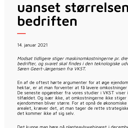
uanset størrelse
bedriften
14. januar 2021
Modsat tidligere stiger maskinomkostningerne pr. dre
bedrifter, og svaret skal findes i den teknologiske u
Søren Geert-Jørgensen fra VKST.
En af de oftest hørte argumenter for at øge ejendomm
hektar, er at man forventer at få lavere omkostninger 
De seneste opgørelser fra vores studier i VKST viser im
tilfældet. Og især ikke, at omkostningerne ikke stiger
ejendommen bliver større. For at opnå de økonomiske g
arealet, kræver det, at man tager de rette strategiske
det kommer ikke af sig selv.
Det kunne man høre på planteavlswebinaret i decemb