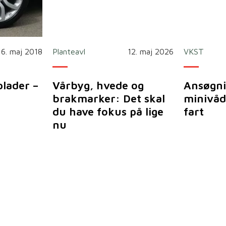
16. maj 2018
Planteavl
12. maj 2026
VKST
plader –
Vårbyg, hvede og
Ansøgni
brakmarker: Det skal
minivåd
du have fokus på lige
fart
nu