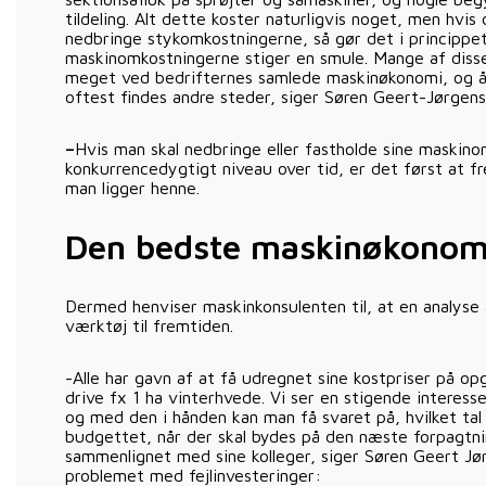
tildeling. Alt dette koster naturligvis noget, men hvis
nedbringe stykomkostningerne, så gør det i princippet
maskinomkostningerne stiger en smule. Mange af diss
meget ved bedrifternes samlede maskinøkonomi, og års
oftest findes andre steder, siger Søren Geert-Jørgen
–
Hvis man skal nedbringe eller fastholde sine maskin
konkurrencedygtigt niveau over tid, er det først at f
man ligger henne.
Den bedste maskinøkonomi
Dermed henviser maskinkonsulenten til, at en analyse 
værktøj til fremtiden.
-Alle har gavn af at få udregnet sine kostpriser på op
drive fx 1 ha vinterhvede. Vi ser en stigende interesse
og med den i hånden kan man få svaret på, hvilket tal 
budgettet, når der skal bydes på den næste forpagtni
sammenlignet med sine kolleger, siger Søren Geert J
problemet med fejlinvesteringer: