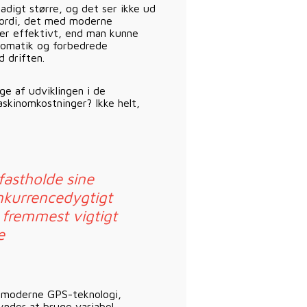
adigt større, og det ser ikke ud
t fordi, det med moderne
ler effektivt, end man kunne
utomatik og forbedrede
 driften.
ge af udviklingen i de
askinomkostninger? Ikke helt,
fastholde sine
nkurrencedygtigt
t fremmest vigtigt
e
vi moderne GPS-teknologi,
ynder at bruge variabel