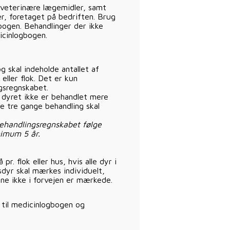
 veterinære lægemidler, samt
er, foretaget på bedriften. Brug
gbogen. Behandlinger der ikke
icinlogbogen.
 skal indeholde antallet af
eller flok. Det er kun
ngsregnskabet.
dyret ikke er behandlet mere
e tre gange behandling skal
behandlingsregnskabet følge
imum 5 år.
. flok eller hus, hvis alle dyr i
sdyr skal mærkes individuelt,
e ikke i forvejen er mærkede.
 til medicinlogbogen og