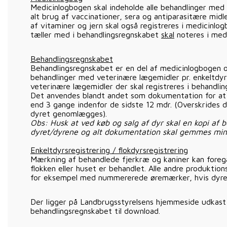
Medicinlogbogen skal indeholde alle behandlinger med
alt brug af vaccinationer, sera og antiparasitære midl
af vitaminer og jern skal også registreres i medicinlo
tæller med i behandlingsregnskabet
skal
noteres i med
Behandlingsregnskabet
Behandlingsregnskabet er en del af medicinlogbogen og
behandlinger med veterinære lægemidler pr. enkeltdyr 
veterinære lægemidler der skal registreres i behandli
Det anvendes blandt andet som dokumentation for at 
end 3 gange indenfor de sidste 12 mdr. (Overskrides d
dyret genomlægges).
Obs: Husk at ved køb og salg af dyr skal en kopi af 
dyret/dyrene og alt dokumentation skal gemmes min
Enkeltdyrsregistrering / flokdyrsregistrering
Mærkning af behandlede fjerkræ og kaniner kan foregå pr
flokken eller huset er behandlet. Alle andre produktion
for eksempel med nummererede øremærker, hvis dyren
Der ligger på Landbrugsstyrelsens hjemmeside udkast
behandlingsregnskabet til download.