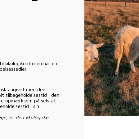
il økologikontrollen har en
elsessedler.
pisk angivet med den
lt tilbageholdelsestid i den
ære opmærksom på selv at
holdelsestid i sin
age, er den økologiske