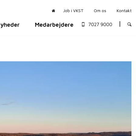
Job i VKST
Om os
Kontakt
yheder
Medarbejdere
7027 9000