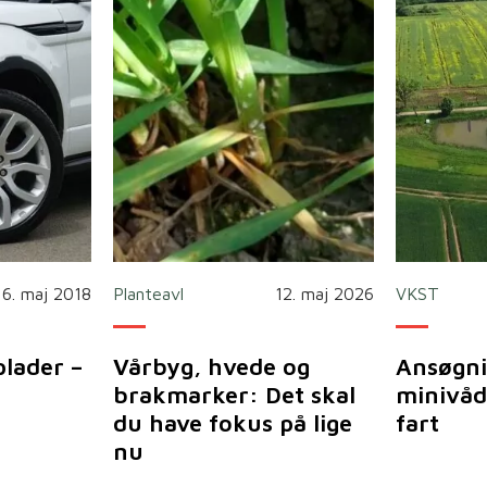
16. maj 2018
Planteavl
12. maj 2026
VKST
plader –
Vårbyg, hvede og
Ansøgni
brakmarker: Det skal
minivåd
du have fokus på lige
fart
nu