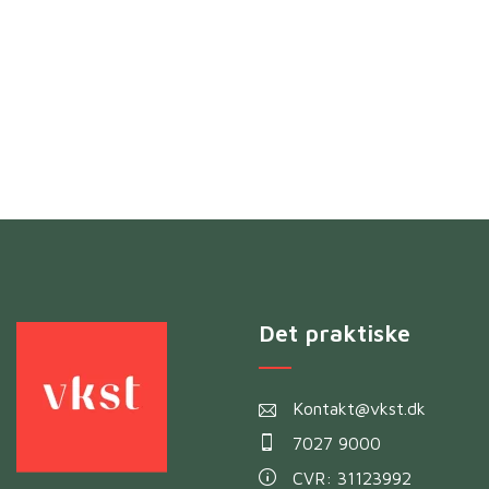
Det praktiske
Kontakt@vkst.dk
7027 9000
CVR: 31123992