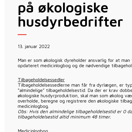
på økologiske
husdyrbedrifter
13. januar 2022
Man er som økologisk dyreholder ansvarlig for at man t
opdateret medicinlogbog og de nødvendige tilbagehold
Tilbageholdelsessedler
Tilbageholdelsessedlerne man får fra dyrlægen, er ty
”almindelige” tilbageholdelsestid. Da der er krav dobbe
økologiske husdyrproduktion, skal man som økolog v
overholde, beregne og registrere den økologiske tilbage
medicinlogbog.
Obs: Hvis den almindelige tilbageholdelsestid er 0 d
tilbageholdelsestid altid minimum 48 timer.
Medicinlogbog