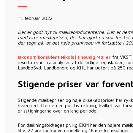
11. februar 2022
Der er godt nyt til mælkeproducenterne. Det er nemli
med især mælkeprisen, der har gjort en stor forskel.
der tegn på, at det høje prisniveau vil fortsætte i 20
Økonomikonsulent Nikolaj Thousig Møller
fra VKST g
resultaterne fra analysen af de tidlige regnskaber, 
LandboSyd, Landbonord og KHL har udført på 250 reg
Stigende priser var forven
Stigende mælkepriser og høje oksekødspriser har rykke
kvægbedrifterne i en positiv retning, hvilket var forve
prisstigningerne over en lang periode.
For dækningsbidraget pr. kg EKM har den højere mælk
hhv. 22 øre for konventionelle og 16 øre for økologer.