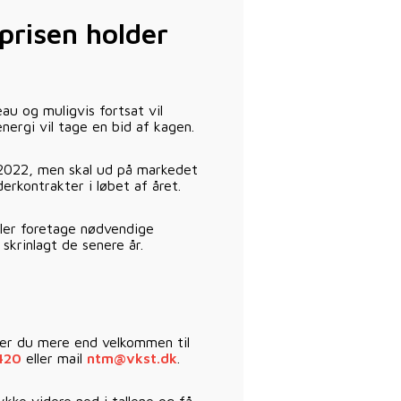
prisen holder
au og muligvis fortsat vil
nergi vil tage en bid af kagen.
f 2022, men skal ud på markedet
erkontrakter i løbet af året.
ller foretage nødvendige
skrinlagt de senere år.
, er du mere end velkommen til
420
eller mail
ntm@vkst.dk
.
ke videre ned i tallene og få