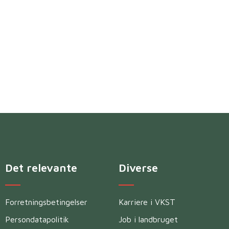
Det relevante
Diverse
Forretningsbetingelser
Karriere i VKST
Persondatapolitik
Job i landbruget