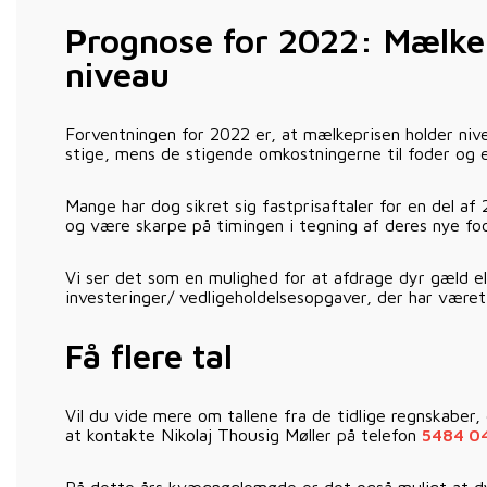
Prognose for 2022: Mælke
niveau
Forventningen for 2022 er, at mælkeprisen holder nive
stige, mens de stigende omkostningerne til foder og e
Mange har dog sikret sig fastprisaftaler for en del a
og være skarpe på timingen i tegning af deres nye fod
Vi ser det som en mulighed for at afdrage dyr gæld e
investeringer/ vedligeholdelsesopgaver, der har været 
Få flere tal
Vil du vide mere om tallene fra de tidlige regnskaber
at kontakte Nikolaj Thousig Møller på telefon
5484 0
På dette års kvægnøglemøde er det også muligt at dyk