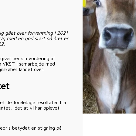
g gået over forventning i 2021
 Og med en god start på året er
22.
iver her sin vurdering af
som VKST i samarbejde med
nskaber landet over.
tet
t de foreløbige resultater fra
ntet, idet at vi har oplevet
epris betydet en stigning på