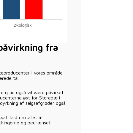
påvirkning fra
lkeproducenter i vores område
erede tal.
re grad også vil være påvirket
ducenterne øst for Storebælt
 dyrkning af salgsafgrøder også.
at fald i antallet af
dringerne og begrænset