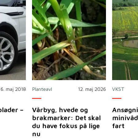
16. maj 2018
Planteavl
12. maj 2026
VKST
plader –
Vårbyg, hvede og
Ansøgni
brakmarker: Det skal
minivåd
du have fokus på lige
fart
nu