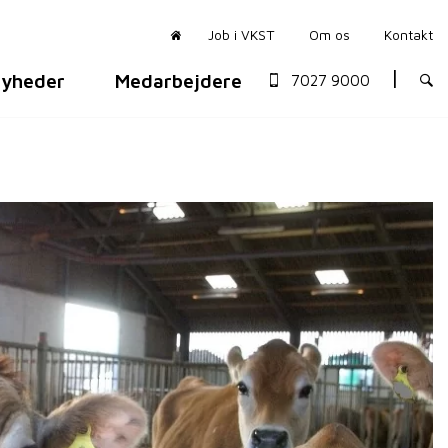
Job i VKST
Om os
Kontakt
yheder
Medarbejdere
7027 9000