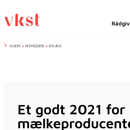
Rådgiv
HJEM
»
NYHEDER
»
KVÆG
Et godt 2021 for
mælkeproducent