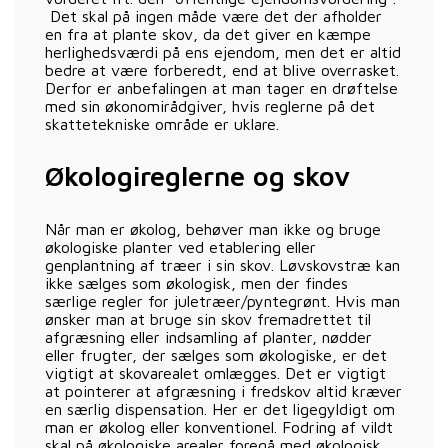
Det skal på ingen måde være det der afholder
en fra at plante skov, da det giver en kæmpe
herlighedsværdi på ens ejendom, men det er altid
bedre at være forberedt, end at blive overrasket.
Derfor er anbefalingen at man tager en drøftelse
med sin økonomirådgiver, hvis reglerne på det
skattetekniske område er uklare.
Økologireglerne og skov
Når man er økolog, behøver man ikke og bruge
økologiske planter ved etablering eller
genplantning af træer i sin skov. Løvskovstræ kan
ikke sælges som økologisk, men der findes
særlige regler for juletræer/pyntegrønt. Hvis man
ønsker man at bruge sin skov fremadrettet til
afgræsning eller indsamling af planter, nødder
eller frugter, der sælges som økologiske, er det
vigtigt at skovarealet omlægges. Det er vigtigt
at pointerer at afgræsning i fredskov altid kræver
en særlig dispensation. Her er det ligegyldigt om
man er økolog eller konventionel. Fodring af vildt
skal på økologiske arealer foregå med økologisk