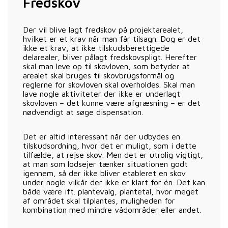
Fredskov
Der vil blive lagt fredskov på projektarealet,
hvilket er et krav når man får tilsagn. Dog er det
ikke et krav, at ikke tilskudsberettigede
delarealer, bliver pålagt fredskovspligt. Herefter
skal man leve op til skovloven, som betyder at
arealet skal bruges til skovbrugsformål og
reglerne for skovloven skal overholdes. Skal man
lave nogle aktiviteter der ikke er underlagt
skovloven – det kunne være afgræsning – er det
nødvendigt at søge dispensation.
Det er altid interessant når der udbydes en
tilskudsordning, hvor det er muligt, som i dette
tilfælde, at rejse skov. Men det er utrolig vigtigt,
at man som lodsejer tænker situationen godt
igennem, så der ikke bliver etableret en skov
under nogle vilkår der ikke er klart for én. Det kan
både være ift. plantevalg, plantetal, hvor meget
af området skal tilplantes, muligheden for
kombination med mindre vådområder eller andet.