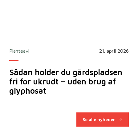
2026
Planteavl
21. april 2026
Ska
Sådan holder du gårdspladsen
Bi
fri for ukrudt – uden brug af
m
glyphosat
Se alle nyheder