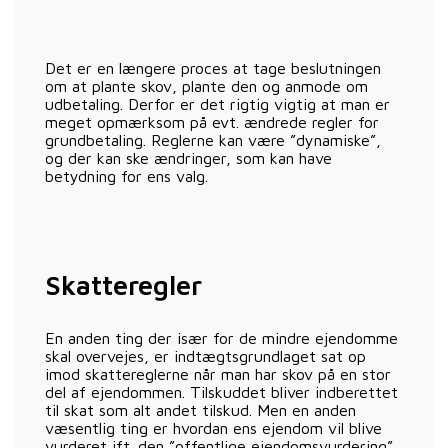
Det er en længere proces at tage beslutningen
om at plante skov, plante den og anmode om
udbetaling. Derfor er det rigtig vigtig at man er
meget opmærksom på evt. ændrede regler for
grundbetaling. Reglerne kan være ”dynamiske”,
og der kan ske ændringer, som kan have
betydning for ens valg.
Skatteregler
En anden ting der især for de mindre ejendomme
skal overvejes, er indtægtsgrundlaget sat op
imod skattereglerne når man har skov på en stor
del af ejendommen. Tilskuddet bliver indberettet
til skat som alt andet tilskud. Men en anden
væsentlig ting er hvordan ens ejendom vil blive
vurderet ift. den ”offentlige ejendomsvurdering”.