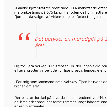
-Landbruget straffes reelt med 88% målrettede eftera
meromkostning på 675 kr. pr. ha, uden det vil medføre 
fjorden, da valget af virkemiddel er forkert, siger den
Det betyder en merudgift på
året
Og for Sara Wilken Jul Sørensen, er der ingen tvivl 
efterafgrøder vil betyde for lige præcis hendes ejen
-For mig som landmand nær Nakskov Fjord betyder d
kroner om året.
Der er stor forskel på, hvordan landmændene ved Na
og især griseproducenterne rammes langt hårdere end 
er ren planteavler.