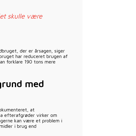
det skulle være
ndbruget, der er årsagen, siger
bruget har reduceret brugen af
an forklare 190 tons mere
 grund med
okumenteret, at
da efterafgrøder virker om
lgerne kan være et problem i
midler i brug end