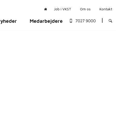
Job i VKST
Om os
Kontakt
yheder
Medarbejdere
7027 9000