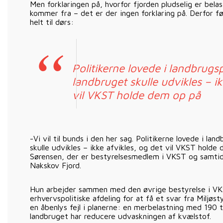
Men forklaringen på, hvorfor fjorden pludselig er bel
kommer fra – det er der ingen forklaring på. Derfor f
helt til dørs:
Politikerne lovede i landbrugs
landbruget skulle udvikles – ik
vil VKST holde dem op på
-Vi vil til bunds i den her sag. Politikerne lovede i la
skulle udvikles – ikke afvikles, og det vil VKST holde
Sørensen, der er bestyrelsesmedlem i VKST og samtid
Nakskov Fjord.
Hun arbejder sammen med den øvrige bestyrelse i VK
erhvervspolitiske afdeling for at få et svar fra Miljøs
en åbenlys fejl i planerne: en merbelastning med 190 t
landbruget har reducere udvaskningen af kvælstof.