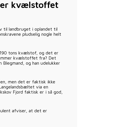
r kvælstoffet
 til landbruget i oplandet til
onskravene pludselig nogle helt
 190 tons kvælstof, og det er
kommer kvælstoffet fra? Det
sen Blegmand, og han udelukker
den, men det er faktisk ikke
 Langelandsbæltet via en
kskov Fjord faktisk er i så god,
ulent afviser, at det er