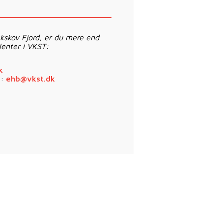
kskov Fjord, er du mere end
lenter i VKST:
k
l:
ehb@vkst.dk