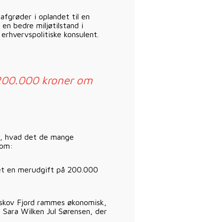
fgrøder i oplandet til en
en bedre miljøtilstand i
 erhvervspolitiske konsulent.
 200.000 kroner om
om, hvad det de mange
dom:
et en merudgift på 200.000
kskov Fjord rammes økonomisk,
Sara Wilken Jul Sørensen, der