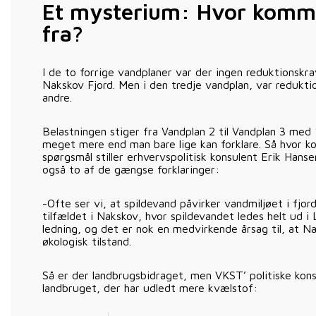
Et mysterium: Hvor komme
fra?
I de to forrige vandplaner var der ingen reduktionskrav
Nakskov Fjord. Men i den tredje vandplan, var redukti
andre.
Belastningen stiger fra Vandplan 2 til Vandplan 3 med
meget mere end man bare lige kan forklare. Så hvor 
spørgsmål stiller erhvervspolitisk konsulent Erik Han
også to af de gængse forklaringer:
-Ofte ser vi, at spildevand påvirker vandmiljøet i fjor
tilfældet i Nakskov, hvor spildevandet ledes helt ud i
ledning, og det er nok en medvirkende årsag til, at Na
økologisk tilstand.
Så er der landbrugsbidraget, men VKST’ politiske kons
landbruget, der har udledt mere kvælstof: