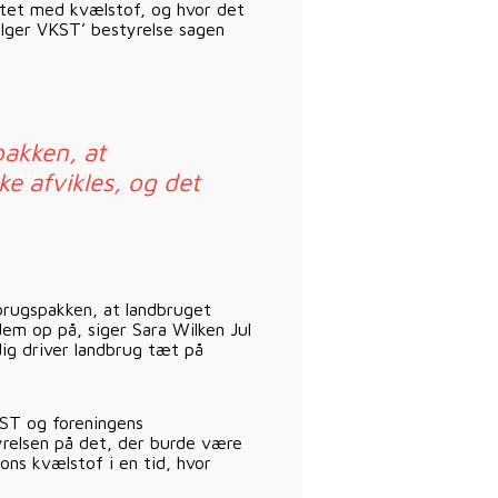
astet med kvælstof, og hvor det
ølger VKST’ bestyrelse sagen
pakken, at
ke afvikles, og det
ndbrugspakken, at landbruget
 dem op på, siger Sara Wilken Jul
ig driver landbrug tæt på
ST og foreningens
tyrelsen på det, der burde være
ons kvælstof i en tid, hvor