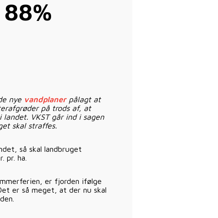
 88%
 de nye
vandplaner
pålagt at
erafgrøder på trods af, at
 i landet. VKST går ind i sagen
et skal straffes.
ndet, så skal landbruget
 pr. ha.
sommerferien, er fjorden ifølge
et er så meget, at der nu skal
den.