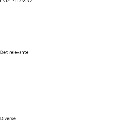
CVR: 31123992
Lokale postkasser
It-support
Det relevante
Forretningsbetingelser
Persondatapolitik
Politik for dataetik
Cookie- og privatlivspolitik
CSR-rapport
PBS betalingsservice / Leverandørservice
Diverse