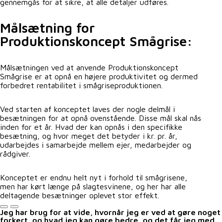
gennemgås for at sikre, at alle detaljer udføres.
Målsætning for
Produktionskoncept Smågrise:
Målsætningen ved at anvende Produktionskoncept
Smågrise er at opnå en højere produktivitet og dermed
forbedret rentabilitet i smågriseproduktionen.
Ved starten af konceptet laves der nogle delmål i
besætningen for at opnå ovenstående. Disse mål skal nås
inden for et år. Hvad der kan opnås i den specifikke
besætning, og hvor meget det betyder i kr. pr. år,
udarbejdes i samarbejde mellem ejer, medarbejder og
rådgiver.
Konceptet er endnu helt nyt i forhold til smågrisene,
men har kørt længe på slagtesvinene, og her har alle
deltagende besætninger oplevet stor effekt.
Jeg har brug for at vide, hvornår jeg er ved at gøre noget
forkert, og hvad jeg kan gøre bedre, og det får jeg med