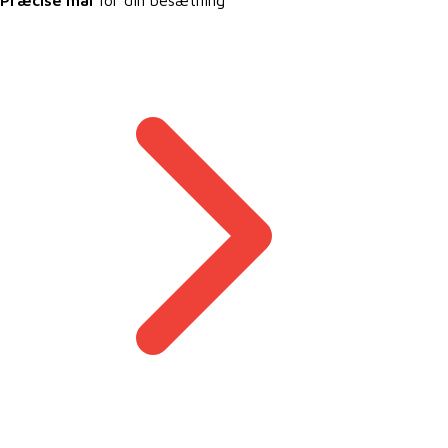
Præcise mål
for din besætning