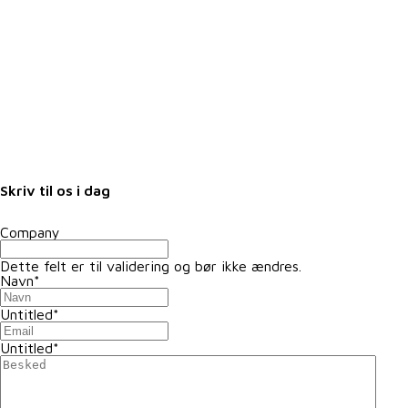
Karriere i VKST
Job i landbruget
Arrangementer
Nyheder
Nyhedsbrev
Samarbejdspartnere
Fuldmagter
Skriv til os i dag
Company
Dette felt er til validering og bør ikke ændres.
Navn
*
Untitled
*
Untitled
*