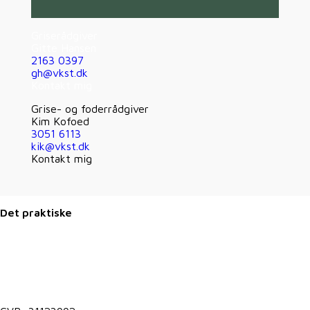
Griserådgiver
Gitte Hansen
2163 0397
gh@vkst.dk
Kontakt mig
Grise- og foderrådgiver
Kim Kofoed
3051 6113
kik@vkst.dk
Kontakt mig
Det praktiske
Kontakt@vkst.dk
7027 9000