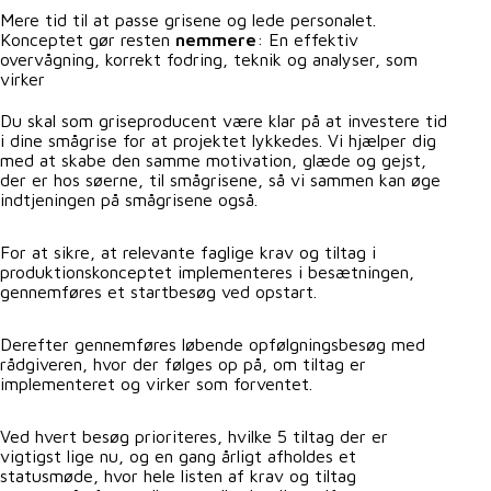
Mere tid til at passe grisene og lede personalet.
Konceptet gør resten
nemmere
: En effektiv
overvågning, korrekt fodring, teknik og analyser, som
virker
Du skal som griseproducent være klar på at investere tid
i dine smågrise for at projektet lykkedes. Vi hjælper dig
med at skabe den samme motivation, glæde og gejst,
der er hos søerne, til smågrisene, så vi sammen kan øge
indtjeningen på smågrisene også.
For at sikre, at relevante faglige krav og tiltag i
produktionskonceptet implementeres i besætningen,
gennemføres et startbesøg ved opstart.
Derefter gennemføres løbende opfølgningsbesøg med
rådgiveren, hvor der følges op på, om tiltag er
implementeret og virker som forventet.
Ved hvert besøg prioriteres, hvilke 5 tiltag der er
vigtigst lige nu, og en gang årligt afholdes et
statusmøde, hvor hele listen af krav og tiltag