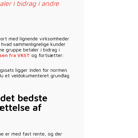
er i bidrag i andre
pport med lignende virksomheder
n, hvad sammenlignelige kunder
e gruppe betaler i bidrag i
sen fra VKST
og fortsætter:
gssats ligger inden for normen.
r du et veldokumenteret grundlag
 det bedste
ttelse af
ene er med fast rente, og der