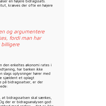
øser en højere bidragssats.
titut, kræves der ofte en højere
ken og argumentere
kes, fordi man har
billigere
n den enkeltes økonomi rates i
dtjening, har banken ikke
en slags oplysninger hører med
de sjældent et oplagt
 på bidragssatser, er der
lede:
 at bidragssatsen skal sænkes,
. Og der er bidragsanalysen god: