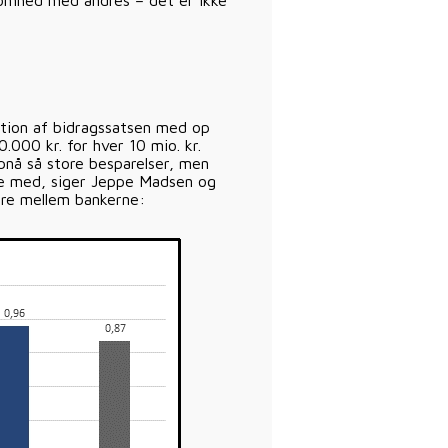
somhed med andres – det er ikke
ktion af bidragssatsen med op
0.000 kr. for hver 10 mio. kr.
opnå så store besparelser, men
age med, siger Jeppe Madsen og
ære mellem bankerne: