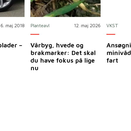
16. maj 2018
Planteavl
12. maj 2026
VKST
plader –
Vårbyg, hvede og
Ansøgni
brakmarker: Det skal
minivåd
du have fokus på lige
fart
nu