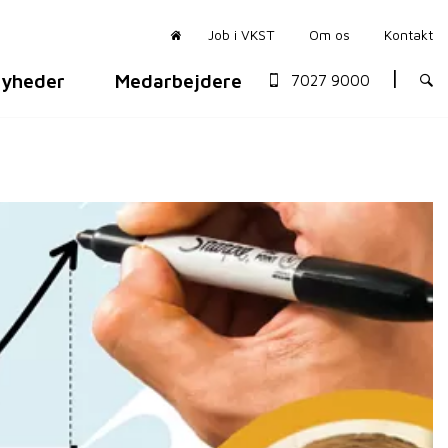
Job i VKST
Om os
Kontakt
yheder
Medarbejdere
7027 9000