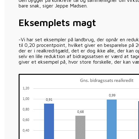
den bygger på konkrete tal og sammenligner din virk
bare snak, siger Jeppe Madsen.
Eksemplets magt
-Vi har set eksempler på landbrug, der opnår en redu
til 0,20 procentpoint, hvilket giver en besparelse på 2
der er i realkreditgæld, det er dog ikke alle, der kan 
selv en lille reduktion af bidragssatsen er værd at t
giver et eksempel på, hvor store forskelle, der kan v