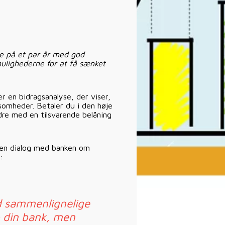
ge på et par år med god
 mulighederne for at få sænket
 en bidragsanalyse, der viser,
ksomheder. Betaler du i den høje
andre med en tilsvarende belåning
r en dialog med banken om
:
d sammenlignelige
p din bank, men