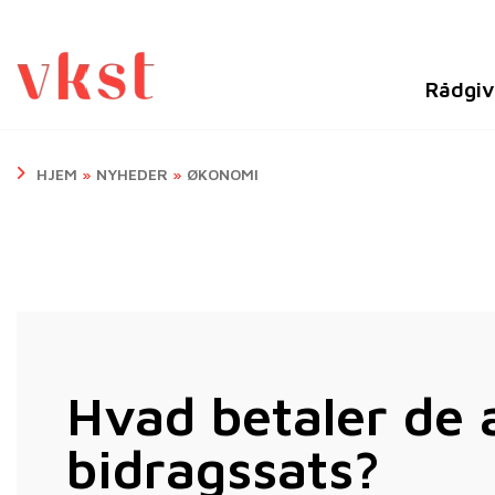
Rådgiv
HJEM
»
NYHEDER
»
ØKONOMI
Hvad betaler de 
bidragssats?