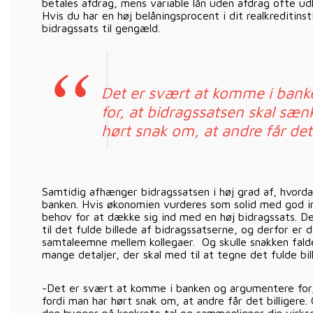
betales afdrag, mens variable lån uden afdrag ofte udl
Hvis du har en høj belåningsprocent i dit realkreditins
bidragssats til gengæld.
Det er svært at komme i ban
for, at bidragssatsen skal sæn
hørt snak om, at andre får det 
Samtidig afhænger bidragssatsen i høj grad af, hvorda
banken. Hvis økonomien vurderes som solid med god in
behov for at dække sig ind med en høj bidragssats. D
til det fulde billede af bidragssatserne, og derfor er 
samtaleemne mellem kollegaer. Og skulle snakken falde
mange detaljer, der skal med til at tegne det fulde bil
-Det er svært at komme i banken og argumentere for,
fordi man har hørt snak om, at andre får det billigere