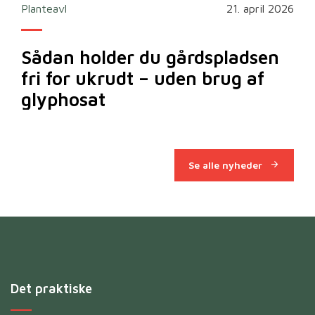
2026
Planteavl
21. april 2026
Ska
Sådan holder du gårdspladsen
Bi
fri for ukrudt – uden brug af
m
glyphosat
Se alle nyheder
Det praktiske