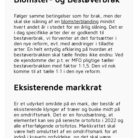
Følger samme betingelser som for brak, men der
skal ske isåning af en
blomsterblanding
mindst
hvert andet år i stedet for en årlig slåning. Det er
i dag specifikke arter der er godkendt til
bestøverbrak, vi forventer at det fortsætter i
den nye reform, evt. med ændringer i tilladte
arter. En helt entydig afklaring på hvordan at
bestøverbrakken skal tælle findes ikke endnu. Ved
de ejendomme der p.t. er MFO pligtige tæller
bestøverbrakken med faktor 1:1,5. Den vil nok
komme til at tælle 1:1 i den nye reform.
Eksisterende markkrat
Er et udyrket område på en mark, der består af
eksisterende klynger af træer og buske midt på
en omdriftsmark. Det er en forudsætning, at
elementet kan ses på seneste ortofoto i 2022 og
alle efterfølgende ortofotos. Markkrattet skal
være helt omsluttet af en omdriftsmark for at
indgå i kravets opfyldelse, og det skal være