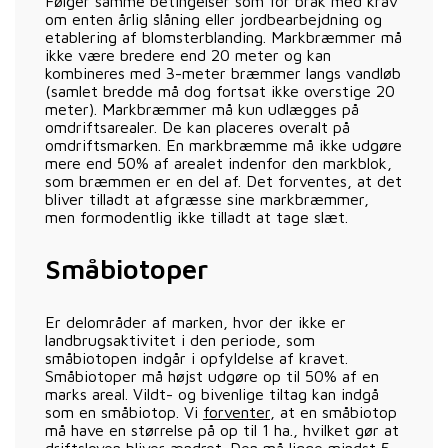
Følger samme betingelser som for brak med krav
om enten årlig slåning eller jordbearbejdning og
etablering af blomsterblanding. Markbræmmer må
ikke være bredere end 20 meter og kan
kombineres med 3-meter bræmmer langs vandløb
(samlet bredde må dog fortsat ikke overstige 20
meter). Markbræmmer må kun udlægges på
omdriftsarealer. De kan placeres overalt på
omdriftsmarken. En markbræmme må ikke udgøre
mere end 50% af arealet indenfor den markblok,
som bræmmen er en del af. Det forventes, at det
bliver tilladt at afgræsse sine markbræmmer,
men formodentlig ikke tilladt at tage slæt.
Småbiotoper
Er delområder af marken, hvor der ikke er
landbrugsaktivitet i den periode, som
småbiotopen indgår i opfyldelse af kravet.
Småbiotoper må højst udgøre op til 50% af en
marks areal. Vildt- og bivenlige tiltag kan indgå
som en småbiotop. Vi
forventer
, at en småbiotop
må have en størrelse på op til 1 ha., hvilket gør at
driftsloven bliver ændret. Den må ligge mindst 5