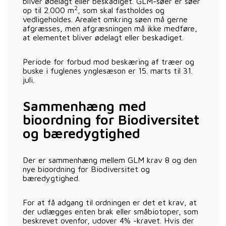
bliver ødelagt eller beskadiget. GLM-søer er søer
2
op til 2.000 m
, som skal fastholdes og
vedligeholdes. Arealet omkring søen må gerne
afgræsses, men afgræsningen må ikke medføre,
at elementet bliver ødelagt eller beskadiget.
Periode for forbud mod beskæring af træer og
buske i fuglenes ynglesæson er 15. marts til 31.
juli.
Sammenhæng med
bioordning for Biodiversitet
og bæredygtighed
Der er sammenhæng mellem GLM krav 8 og den
nye bioordning for Biodiversitet og
bæredygtighed.
For at få adgang til ordningen er det et krav, at
der udlægges enten brak eller småbiotoper, som
beskrevet ovenfor, udover 4% -kravet. Hvis der