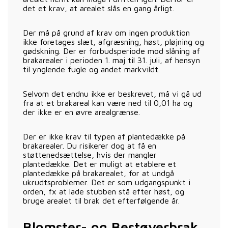
det et krav, at arealet slås en gang årligt.
Der må på grund af krav om ingen produktion
ikke foretages slæt, afgræsning, høst, pløjning og
gødskning. Der er forbudsperiode mod slåning af
brakarealer i perioden 1. maj til 31. juli, af hensyn
til ynglende fugle og andet markvildt.
Selvom det endnu ikke er beskrevet, må vi gå ud
fra at et brakareal kan være ned til 0,01 ha og
der ikke er en øvre arealgrænse.
Der er ikke krav til typen af plantedække på
brakarealer. Du risikerer dog at få en
støttenedsættelse, hvis der mangler
plantedække. Det er muligt at etablere et
plantedække på brakarealet, for at undgå
ukrudtsproblemer. Det er som udgangspunkt i
orden, fx at lade stubben stå efter høst, og
bruge arealet til brak det efterfølgende år.
Blomster- og Bestøverbrak