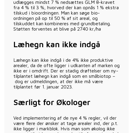
udlægges mindst 7 % nedsættes GLM 8-kravet
fra 4 % til 3 %, hvorved der kan opnås 1 % ekstra
tilskud i bioordningen. Man kan søge bio-
ordningen på op til 50 % af sit areal, og
tilskuddet kan kombineres med grundbetaling.
Støtten forventes at blive på 2740 kr./ha
Læhegn kan ikke indgå
Læhegn kan ikke indgå i de 4% ikke produktive
arealer, da de ofte ligger i udkanten af marken og
ikke er i omdrift. Der er stadig drøftelser om ny-
tilplantet læhegn kan indgå som en småbiotop –
dog er udmeldingen, at der ikke må være
tilplantet før 1. januar 2023.
Særligt for Økologer
Ved implementering af de nye 4 % regler, vil der
være flere der ønsker at tage arealer ind, der p.t.
ikke ligger i markblok. Hvis man som økolog ikke