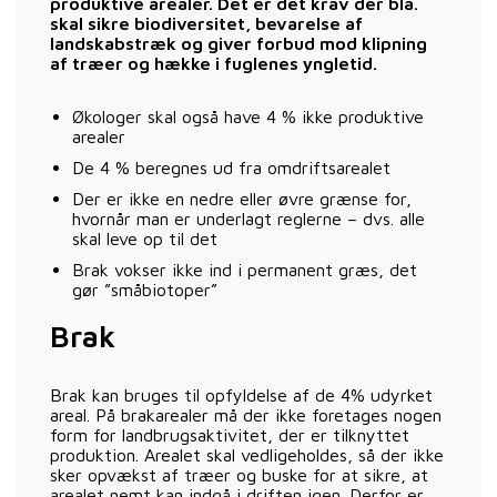
produktive arealer. Det er det krav der bla.
skal sikre biodiversitet, bevarelse af
landskabstræk og giver forbud mod klipning
af træer og hække i fuglenes yngletid.
Økologer skal også have 4 % ikke produktive
arealer
De 4 % beregnes ud fra omdriftsarealet
Der er ikke en nedre eller øvre grænse for,
hvornår man er underlagt reglerne – dvs. alle
skal leve op til det
Brak vokser ikke ind i permanent græs, det
gør ”småbiotoper”
Brak
Brak kan bruges til opfyldelse af de 4% udyrket
areal. På brakarealer må der ikke foretages nogen
form for landbrugsaktivitet, der er tilknyttet
produktion. Arealet skal vedligeholdes, så der ikke
sker opvækst af træer og buske for at sikre, at
arealet nemt kan indgå i driften igen. Derfor er