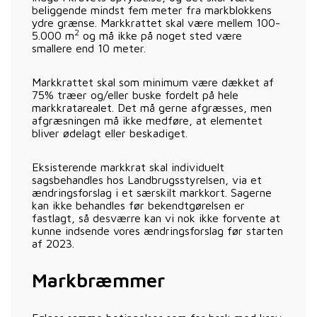
beliggende mindst fem meter fra markblokkens
ydre grænse. Markkrattet skal være mellem 100-
2
5.000 m
og må ikke på noget sted være
smallere end 10 meter.
Markkrattet skal som minimum være dækket af
75% træer og/eller buske fordelt på hele
markkratarealet. Det må gerne afgræsses, men
afgræsningen må ikke medføre, at elementet
bliver ødelagt eller beskadiget.
Eksisterende markkrat skal individuelt
sagsbehandles hos Landbrugsstyrelsen, via et
ændringsforslag i et særskilt markkort. Sagerne
kan ikke behandles før bekendtgørelsen er
fastlagt, så desværre kan vi nok ikke forvente at
kunne indsende vores ændringsforslag før starten
af 2023.
Markbræmmer