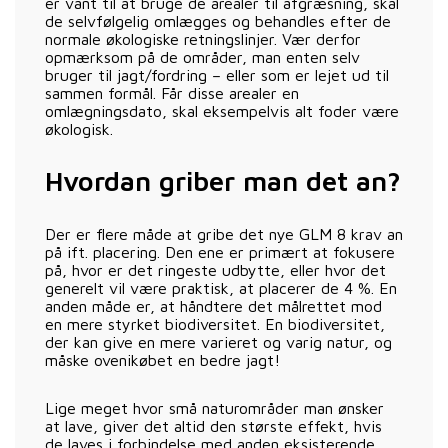
er vant til at bruge de arealer til afgræsning, skal
de selvfølgelig omlægges og behandles efter de
normale økologiske retningslinjer. Vær derfor
opmærksom på de områder, man enten selv
bruger til jagt/fordring – eller som er lejet ud til
sammen formål. Får disse arealer en
omlægningsdato, skal eksempelvis alt foder være
økologisk.
Hvordan griber man det an?
Der er flere måde at gribe det nye GLM 8 krav an
på ift. placering. Den ene er primært at fokusere
på, hvor er det ringeste udbytte, eller hvor det
generelt vil være praktisk, at placerer de 4 %. En
anden måde er, at håndtere det målrettet mod
en mere styrket biodiversitet. En biodiversitet,
der kan give en mere varieret og varig natur, og
måske ovenikøbet en bedre jagt!
Lige meget hvor små naturområder man ønsker
at lave, giver det altid den største effekt, hvis
de laves i forbindelse med anden eksisterende