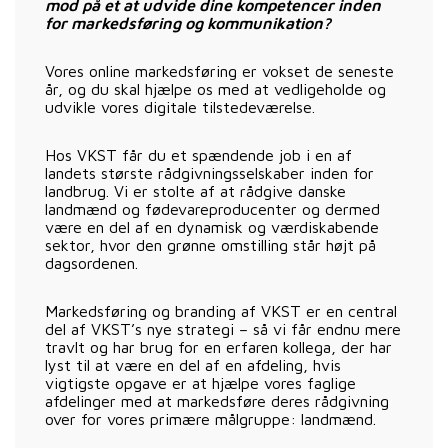
mod på et at udvide dine kompetencer inden
for markedsføring og kommunikation?
Vores online markedsføring er vokset de seneste
år, og du skal hjælpe os med at vedligeholde og
udvikle vores digitale tilstedeværelse.
Hos VKST får du et spændende job i en af
landets største rådgivningsselskaber inden for
landbrug. Vi er stolte af at rådgive danske
landmænd og fødevareproducenter og dermed
være en del af en dynamisk og værdiskabende
sektor, hvor den grønne omstilling står højt på
dagsordenen.
Markedsføring og branding af VKST er en central
del af VKST’s nye strategi – så vi får endnu mere
travlt og har brug for en erfaren kollega, der har
lyst til at være en del af en afdeling, hvis
vigtigste opgave er at hjælpe vores faglige
afdelinger med at markedsføre deres rådgivning
over for vores primære målgruppe: landmænd.