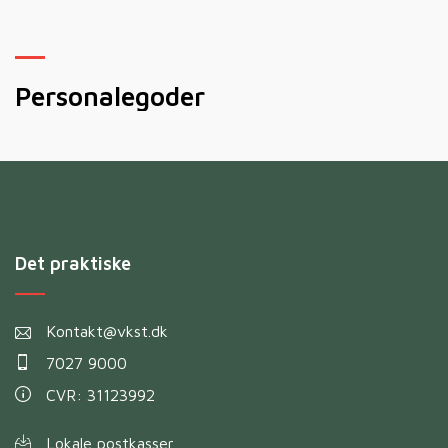
Personalegoder
M
Det praktiske
Kontakt@vkst.dk
7027 9000
CVR: 31123992
Lokale postkasser