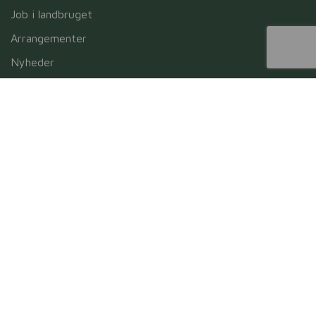
Job i landbruget
Arrangementer
Nyheder
Nyhedsbrev
Samarbejdspartnere
Fuldmagter
Skriv til os i dag
Navn
*
Untitled
*