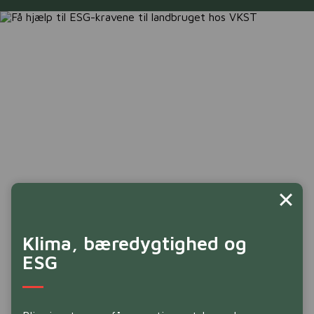
Klima, bæredygtighed og
Hvad står ESG for?
ESG