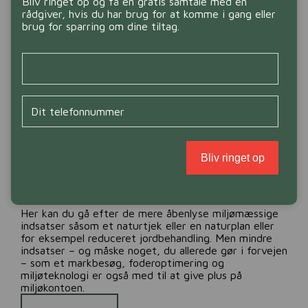
Bliv ringet op og få en gratis samtale med en
E | Environment
rådgiver, hvis du har brug for at komme i gang eller
brug for sparring om dine tiltag.
E’et i ESG står for de miljømæssige indsatser på din
bedrift og omhandler natur, miljø og klima. Her er der
D
fokus på, hvordan du som landmand påvirker klimaet,
i
forvalter natur og biodiversitet, forbruger ressourcer,
t
vand og energi samt din CO2-udledning.
N
D
a
i
v
Det kan også være faktorer som håndtering af affald
t
n
t
og kemi, ligesom miljørisiciene også vurderes på din
e
bedrift.
l
Bliv ringet op
e
f
Oversat til bæredygtighedsindsats på din bedrift:
o
n
n
Her kan du gå efter de mere åbenlyse miljømæssige
u
indsatser såsom et naturtjek eller en naturplan eller
m
for eksempel reduceret jordbehandling. Men mindre
m
indsatser – og måske noget, du allerede gør i forvejen
e
– som et markbesøg, foderoptimering og
r
miljøteknologi er også med til at give plus på
miljøkontoen.