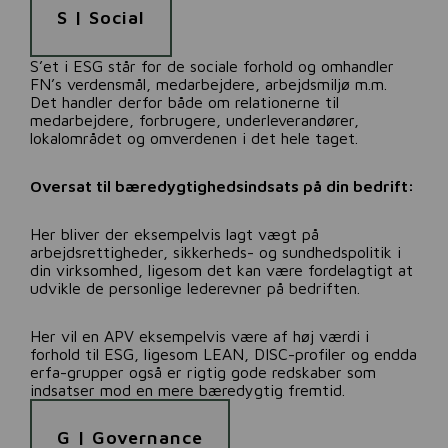
S | Social
S’et i ESG står for de sociale forhold og omhandler
FN’s verdensmål, medarbejdere, arbejdsmiljø m.m.
Det handler derfor både om relationerne til
medarbejdere, forbrugere, underleverandører,
lokalområdet og omverdenen i det hele taget.
Oversat til bæredygtighedsindsats på din bedrift:
Her bliver der eksempelvis lagt vægt på
arbejdsrettigheder, sikkerheds- og sundhedspolitik i
din virksomhed, ligesom det kan være fordelagtigt at
udvikle de personlige lederevner på bedriften.
Her vil en APV eksempelvis være af høj værdi i
forhold til ESG, ligesom LEAN, DISC-profiler og endda
erfa-grupper også er rigtig gode redskaber som
indsatser mod en mere bæredygtig fremtid.
G | Governance