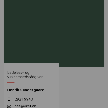
Ledelses- og
virksomhedsrådgiver
Henrik Søndergaard
2921 9940
hes@vkst.dk