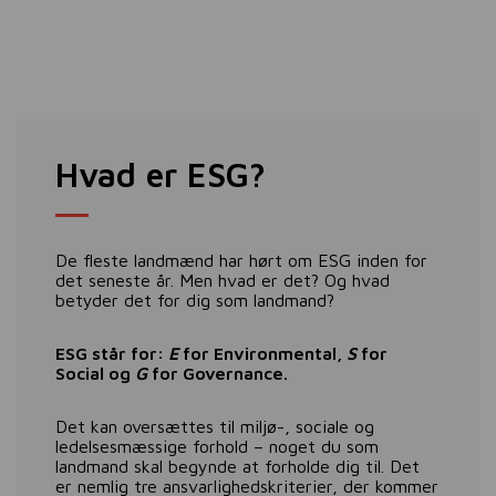
Hvad er ESG?
De fleste landmænd har hørt om ESG inden for
det seneste år. Men hvad er det? Og hvad
betyder det for dig som landmand?
ESG står for:
E
for Environmental,
S
for
Social og
G
for Governance.
Det kan oversættes til miljø-, sociale og
ledelsesmæssige forhold – noget du som
landmand skal begynde at forholde dig til. Det
er nemlig tre ansvarlighedskriterier, der kommer