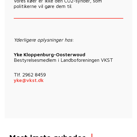
Vores køer er ikke den CO2-synder, som
politikerne vil gøre dem til.
Yderligere oplysninger hos
:
Yke Kloppenburg-Oosterwoud
Bestyrelsesmedlem i Landboforeningen VKST
Tlf. 2962 8459
yke@vkst.dk