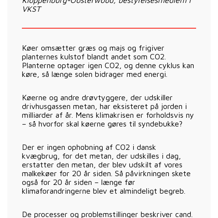
VKST
Køer omsætter græs og majs og frigiver
planternes kulstof blandt andet som CO2.
Planterne optager igen CO2, og denne cyklus kan
køre, så længe solen bidrager med energi.
Køerne og andre drøvtyggere, der udskiller
drivhusgassen metan, har eksisteret på jorden i
milliarder af år. Mens klimakrisen er forholdsvis ny
– så hvorfor skal køerne gøres til syndebukke?
Der er ingen ophobning af CO2 i dansk
kvægbrug, for det metan, der udskilles i dag,
erstatter den metan, der blev udskilt af vores
malkekøer for 20 år siden. Så påvirkningen skete
også for 20 år siden – længe før
klimaforandringerne blev et almindeligt begreb.
De processer og problemstillinger beskriver cand.