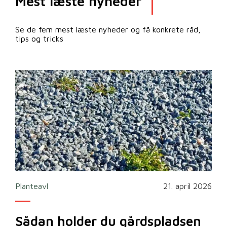
Mest læste nyheder
Se de fem mest læste nyheder og få konkrete råd,
tips og tricks
2026
Planteavl
21. april 2026
Ska
Sådan holder du gårdspladsen
Bi