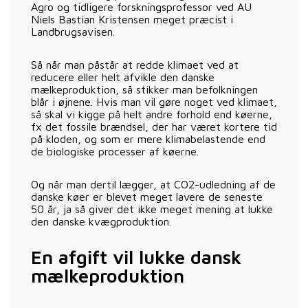
Agro og tidligere forskningsprofessor ved AU
Niels Bastian Kristensen meget præcist i
Landbrugsavisen.
Så når man påstår at redde klimaet ved at
reducere eller helt afvikle den danske
mælkeproduktion, så stikker man befolkningen
blår i øjnene. Hvis man vil gøre noget ved klimaet,
så skal vi kigge på helt andre forhold end køerne,
fx det fossile brændsel, der har været kortere tid
på kloden, og som er mere klimabelastende end
de biologiske processer af køerne.
Og når man dertil lægger, at CO2-udledning af de
danske køer er blevet meget lavere de seneste
50 år, ja så giver det ikke meget mening at lukke
den danske kvægproduktion.
En afgift vil lukke dansk
mælkeproduktion