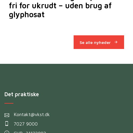
fri for ukrudt – uden brug af
m
glyphosat
Se alle nyheder
Det praktiske
Kontakt@vkst.dk
7027 9000