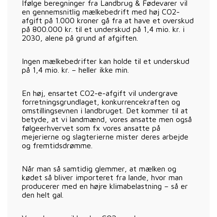
Ifølge beregninger fra Landbrug & Fødevarer vil
en gennemsnitlig mælkebedrift med høj CO2-
afgift på 1.000 kroner gå fra at have et overskud
på 800.000 kr. til et underskud på 1,4 mio. kr. i
2030, alene på grund af afgiften.
Ingen mælkebedrifter kan holde til et underskud
på 1,4 mio. kr. – heller ikke min.
En høj, ensartet CO2-e-afgift vil undergrave
forretningsgrundlaget, konkurrencekraften og
omstillingsevnen i landbruget. Det kommer til at
betyde, at vi landmænd, vores ansatte men også
følgeerhvervet som fx vores ansatte på
mejerierne og slagterierne mister deres arbejde
og fremtidsdrømme.
Når man så samtidig glemmer, at mælken og
kødet så bliver importeret fra lande, hvor man
producerer med en højre klimabelastning – så er
den helt gal.