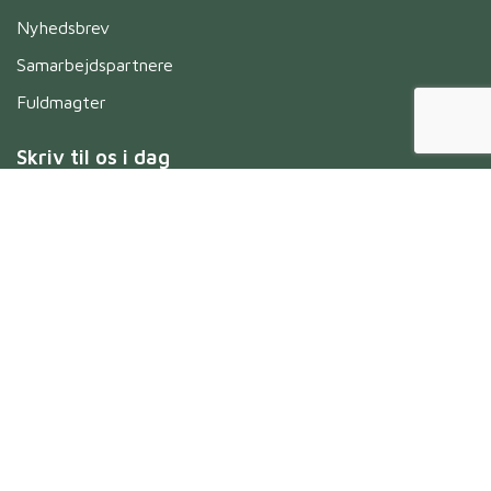
Nyhedsbrev
Samarbejdspartnere
Fuldmagter
Skriv til os i dag
Navn
*
Untitled
*
Untitled
*