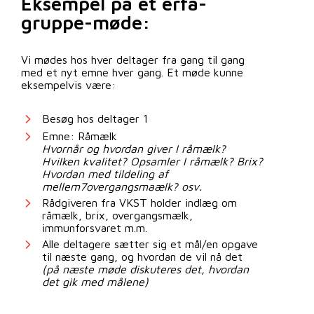
Eksempel på et erfa-
gruppe-møde:
Vi mødes hos hver deltager fra gang til gang
med et nyt emne hver gang. Et møde kunne
eksempelvis være:
Besøg hos deltager 1
Emne: Råmælk
Hvornår og hvordan giver I råmælk?
Hvilken kvalitet? Opsamler I råmælk? Brix?
Hvordan med tildeling af
mellem7overgangsmaælk? osv.
Rådgiveren fra VKST holder indlæg om
råmælk, brix, overgangsmælk,
immunforsvaret m.m.
Alle deltagere sætter sig et mål/en opgave
til næste gang, og hvordan de vil nå det
(på næste møde diskuteres det, hvordan
det gik med målene)