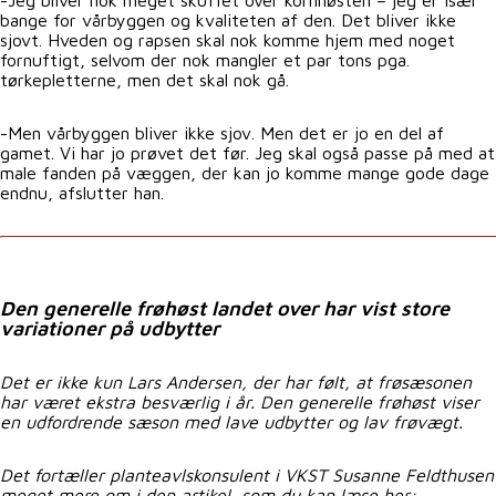
-Jeg bliver nok meget skuffet over kornhøsten – jeg er især
bange for vårbyggen og kvaliteten af den. Det bliver ikke
sjovt. Hveden og rapsen skal nok komme hjem med noget
fornuftigt, selvom der nok mangler et par tons pga.
tørkepletterne, men det skal nok gå.
-Men vårbyggen bliver ikke sjov. Men det er jo en del af
gamet. Vi har jo prøvet det før. Jeg skal også passe på med at
male fanden på væggen, der kan jo komme mange gode dage
endnu, afslutter han.
Den generelle frøhøst landet over har vist store
variationer på udbytter
Det er ikke kun Lars Andersen, der har følt, at frøsæsonen
har været ekstra besværlig i år. Den generelle frøhøst viser
en udfordrende sæson med lave udbytter og lav frøvægt.
Det fortæller planteavlskonsulent i VKST Susanne Feldthusen
meget mere om i den artikel, som du kan læse her: