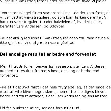
Vi har kun vækstreguleret under halvdelen af, hvad vi plejer
-Vores rødsvingel fik en svær start i maj, da der kom frost, da
vi var ved at vækstregulere, og som kom tørken derefter. Vi
har kun vækstreguleret under halvdelen af, hvad vi plejer,
beretter Lars Andersen, og uddyber:
-Vi har aldrig reduceret i vækstreguleringen før, men havde vi
ikke gjort et, ville afgrøden være gået ud.
Det endelige resultat er bedre end forventet
Men til trods for en besværlig frøsæson, står Lars Andersen
nu med et resultat fra årets høst, der dog er bedre end
forventet.
-På et tidspunkt midt i det hele frygtede jeg, at det endelige
resultat ville blive meget slemt, men det er heldigvis blevet
bedre end først antaget, siger Lars Andersen og fortsætter:
Ud fra bunkerne at se, ser det fornuftigt ud.