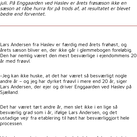
juli. På Enggaarden ved Haslev er årets frøsæson ikke en
sæson at råbe hurra for på trods af, at resultatet er blevet
bedre end forventet.
Lars Andersen fra Haslev er færdig med årets frøhøst, og
årets sæson bliver en, der ikke går i glemmebogen foreløbig.
Den har nemlig været den mest besværlige i ejendommens 20
år med frøavl.
-Jeg kan ikke huske, at det har været så besværligt nogle
andre år – og jeg har dyrket frøavl i mere end 20 år, siger
Lars Andersen, der ejer og driver Enggaarden ved Haslev på
Sjælland.
Det har været tørt andre år, men slet ikke i en lige så
besværlig grad som i år, ifølge Lars Andersen, og det
ustadige vejr fra etablering til høst har besværliggjort hele
processen.