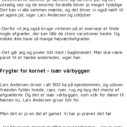
ustadig vejr og de enorme forskelle bliver jo meget tydelige.
Det kan vi alle sammen mærke, og det bliver vi også nødt til
at agere på, siger Lars Andersen og uddyber:
-Derfor vil jeg også bruge vinteren på at overveje at finde
nogle afgrøder, der kan tåle de store variationer bedre. Og
måske ikke have så mange højværdiafgrøder.
-Det går jeg og pusler lidt med i baghovedet. Man skal være
parat til at tænke anderledes, siger han.
Frygter for kornet – især vårbyggen
Lars Andersen driver i alt 900 ha på ejendommen, og udover
frøavlen fylder hvede, raps, roer, rug og byg det meste af
afgrøderne. Og det er især vårbyggen, som står for døren til
høsten nu, Lars Andersen gruer lidt for.
Men det er jo en del af gamet. Vi har jo prøvet det før