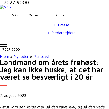
7027 9000
Job i VKST
Om os
Kontakt
Presse
Medarbejdere
7027 9000
Hjem
»
Nyheder
»
Planteavl
Landmand om årets frøhøst:
Jeg kan ikke huske, at det har
været så besværligt i 20 år
7. august 2023
Først kom den kolde maj, så den tørre juni, og så den våde