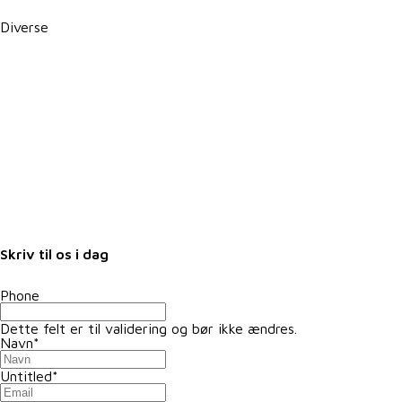
Diverse
Karriere i VKST
Job i landbruget
Arrangementer
Nyheder
Nyhedsbrev
Samarbejdspartnere
Fuldmagter
Skriv til os i dag
Phone
Dette felt er til validering og bør ikke ændres.
Navn
*
Untitled
*