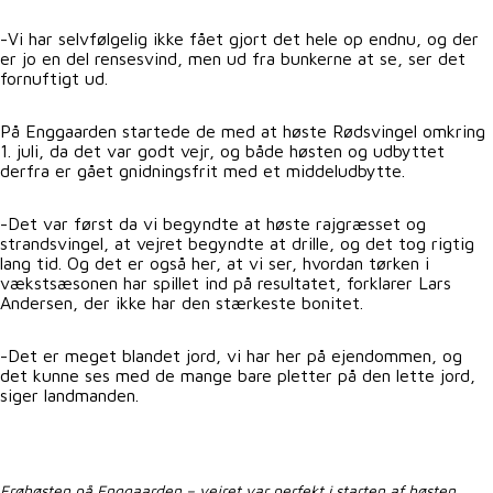
-Vi har selvfølgelig ikke fået gjort det hele op endnu, og der
er jo en del rensesvind, men ud fra bunkerne at se, ser det
fornuftigt ud.
På Enggaarden startede de med at høste Rødsvingel omkring
1. juli, da det var godt vejr, og både høsten og udbyttet
derfra er gået gnidningsfrit med et middeludbytte.
-Det var først da vi begyndte at høste rajgræsset og
strandsvingel, at vejret begyndte at drille, og det tog rigtig
lang tid. Og det er også her, at vi ser, hvordan tørken i
vækstsæsonen har spillet ind på resultatet, forklarer Lars
Andersen, der ikke har den stærkeste bonitet.
-Det er meget blandet jord, vi har her på ejendommen, og
det kunne ses med de mange bare pletter på den lette jord,
siger landmanden.
Frøhøsten på Enggaarden – vejret var perfekt i starten af høsten.