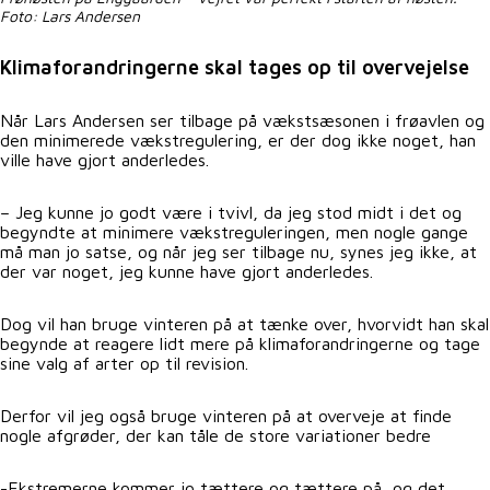
Foto: Lars Andersen
Klimaforandringerne skal tages op til overvejelse
Når Lars Andersen ser tilbage på vækstsæsonen i frøavlen og
den minimerede vækstregulering, er der dog ikke noget, han
ville have gjort anderledes.
– Jeg kunne jo godt være i tvivl, da jeg stod midt i det og
begyndte at minimere vækstreguleringen, men nogle gange
må man jo satse, og når jeg ser tilbage nu, synes jeg ikke, at
der var noget, jeg kunne have gjort anderledes.
Dog vil han bruge vinteren på at tænke over, hvorvidt han skal
begynde at reagere lidt mere på klimaforandringerne og tage
sine valg af arter op til revision.
Derfor vil jeg også bruge vinteren på at overveje at finde
nogle afgrøder, der kan tåle de store variationer bedre
-Ekstremerne kommer jo tættere og tættere på, og det