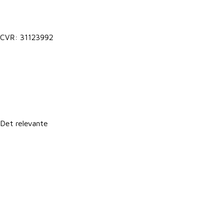
7027 9000
CVR: 31123992
Lokale postkasser
It-support
Det relevante
Forretningsbetingelser
Persondatapolitik
Politik for dataetik
Cookie- og privatlivspolitik
CSR-rapport
PBS betalingsservice / Leverandørservice