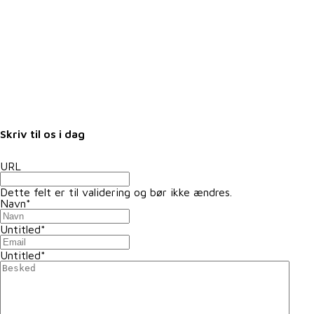
Job i landbruget
Arrangementer
Nyheder
Nyhedsbrev
Samarbejdspartnere
Fuldmagter
Skriv til os i dag
URL
Dette felt er til validering og bør ikke ændres.
Navn
*
Untitled
*
Untitled
*