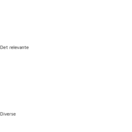
Lokale postkasser
It-support
Det relevante
Forretningsbetingelser
Persondatapolitik
Politik for dataetik
Cookie- og privatlivspolitik
CSR-rapport
PBS betalingsservice / Leverandørservice
Diverse
Karriere i VKST