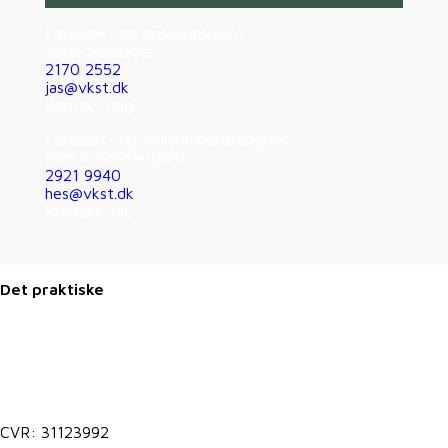
Ledelses- og grisekonsulent
Jette Sandager
2170 2552
jas@vkst.dk
Kontakt mig
Ledelses- og virksomhedsrådgiver
Henrik Søndergaard
2921 9940
hes@vkst.dk
Kontakt mig
Det praktiske
Kontakt@vkst.dk
7027 9000
CVR: 31123992