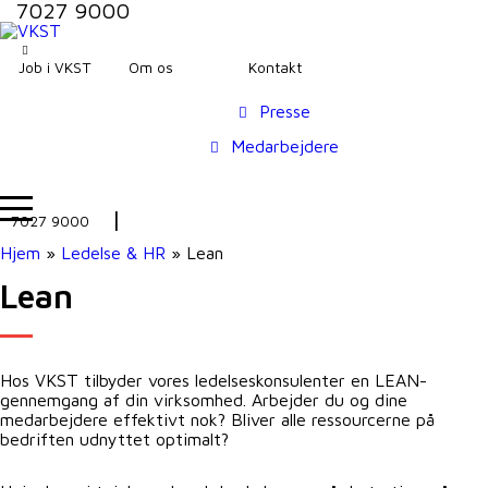
7027 9000
Job i VKST
Om os
Kontakt
Presse
Medarbejdere
7027 9000
Hjem
»
Ledelse & HR
»
Lean
Lean
Hos VKST tilbyder vores ledelseskonsulenter en LEAN-
gennemgang af din virksomhed. Arbejder du og dine
medarbejdere effektivt nok? Bliver alle ressourcerne på
bedriften udnyttet optimalt?