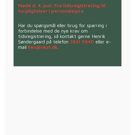
Møde d. 4. juni: Fra tidsregistrering til
forpligtelser i personalejura
Har du spørgsmål eller brug for sparring i
forbindelse med de nye krav om
tidsregistrering, så kontakt gerne Henrik
Søndergaard på telefon
2921 9940
eller e-
mail
hes@vkst.dk
.