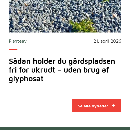
2026
Planteavl
21. april 2026
Ska
Sådan holder du gårdspladsen
Bi
fri for ukrudt – uden brug af
m
glyphosat
Se alle nyheder