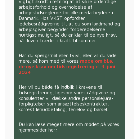
vigtigt skridt i retning af at sikre ordentlige
arbejdsforhold og overholdelse af
arbejdstidsreglerne for alle medarbejdere i
Danmark. Hos VKST opfordrer
ledelsesrådgiverne til, at du som landmand og
arbejdsgiver begynder forberedelserne
hurtigst muligt, så du er klar til de nye krav,
når loven træder i kraft til sommer.
Har du spørgsmål eller tvivl, eller vil du vide
mere, så kom med til vores
møde om bl.a.
de nye krav om tidsregistrering d. 4. juni
2024
.
Her vil du både få indblik i kravene til
tidsregistrering, ligesom vores rådgivere og
konsulenter vil dække andre personalejura-
forpligtelser som ansættelseskontrakter,
korrekt lønudbetaling, ferielov og barsel.
Du kan læse meget mere om mødet på vores
hjemmesider her: