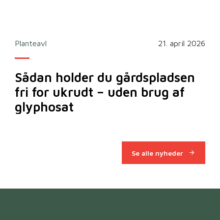
2026
Planteavl
21. april 2026
Ska
Sådan holder du gårdspladsen
Bi
fri for ukrudt – uden brug af
m
glyphosat
Se alle nyheder