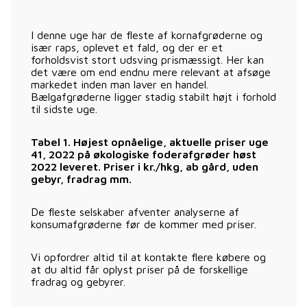
I denne uge har de fleste af kornafgrøderne og
især raps, oplevet et fald, og der er et
forholdsvist stort udsving prismæssigt. Her kan
det være om end endnu mere relevant at afsøge
markedet inden man laver en handel.
Bælgafgrøderne ligger stadig stabilt højt i forhold
til sidste uge.
Tabel 1. Højest opnåelige, aktuelle priser uge
41, 2022 på økologiske foderafgrøder høst
2022 leveret. Priser i kr./hkg, ab gård, uden
gebyr, fradrag mm.
De fleste selskaber afventer analyserne af
konsumafgrøderne før de kommer med priser.
Vi opfordrer altid til at kontakte flere købere og
at du altid får oplyst priser på de forskellige
fradrag og gebyrer.