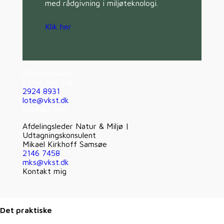
med rådgivning i miljøteknologi.
Klik her
Miljøkonsulent
Lotte Pihl Tell
2924 8931
lote@vkst.dk
Kontakt mig
Afdelingsleder Natur & Miljø |
Udtagningskonsulent
Mikael Kirkhoff Samsøe
2146 7458
mks@vkst.dk
Kontakt mig
Det praktiske