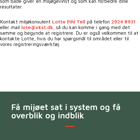
som både giver en miljøgevinst og som kan forbedre dine
resultater.
Kontakt miljøkonsulent
Lotte Pihl Tell
på telefon
2924 8931
eller mail
lote@vkst.dk,
så du kan komme i gang med det
samme og begynde at registrere. Du er også velkommen til at
kontakte Lotte, hvis du har spørgsmål til området eller til
vores registreringsværktøj.
Få mijøet sat i system og få
overblik og indblik