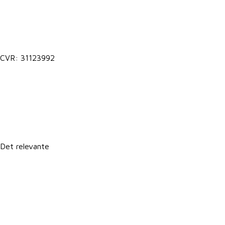
Kontakt@vkst.dk
7027 9000
CVR: 31123992
Lokale postkasser
It-support
Det relevante
Forretningsbetingelser
Persondatapolitik
Politik for dataetik
Cookie- og privatlivspolitik