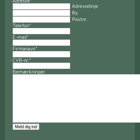
Adresse
*
Adresselinje
By
Postnr.
Telefon
*
E-mail
*
Firmanavn
*
CVR-nr.
*
Bemærkninger
Meld dig ind