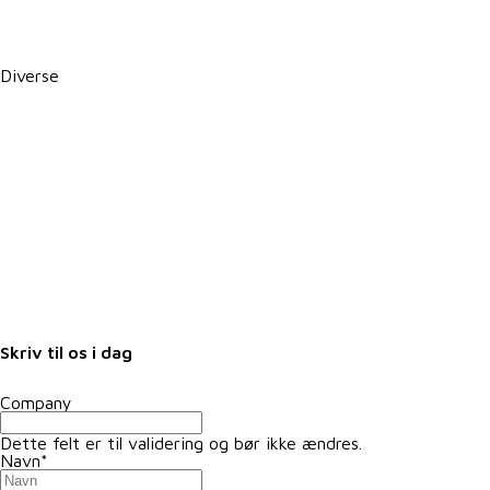
CSR-rapport
PBS betalingsservice / Leverandørservice
Diverse
Karriere i VKST
Job i landbruget
Arrangementer
Nyheder
Nyhedsbrev
Samarbejdspartnere
Fuldmagter
Skriv til os i dag
Company
Dette felt er til validering og bør ikke ændres.
Navn
*