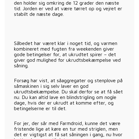
den holder sig omkring de 12 grader den næste
tid. Jorden er ved at være tørret op og vejret er
stabilt de næste dage.
Såbedet har været klar i noget tid, og varmen
kombineret med fugten fra weekenden giver
gode betingelser for, at ukrudtet spirer – det
giver god mulighed for ukrudtsbekæmpelse ved
såning.
Forsøg har vist, at såaggregater og stenplove på
såmaskinen i sig selv laver en god
ukrudtsbekæmpelse. Du skal derfor se at få sået
nu. Du kan altid lave en blindstrigling om nogle
dage, hvis der er ukrudt at komme efter, og
betingelserne er til det.
For jer, der sår med Farmdroid, kunne det være
fristende lige at køre en tur med striglen, men
det er vigtigst at få sat såningen i gang, nu hvor