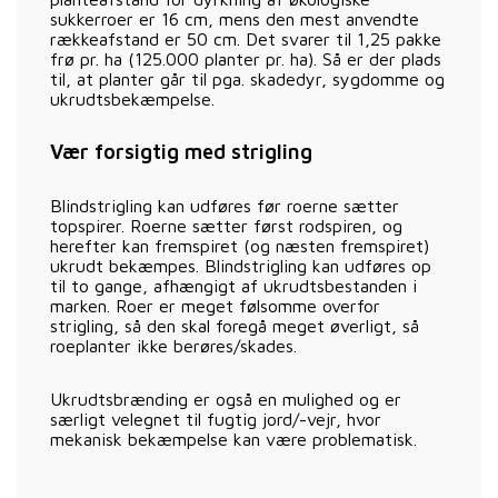
sukkerroer er 16 cm, mens den mest anvendte
rækkeafstand er 50 cm. Det svarer til 1,25 pakke
frø pr. ha (125.000 planter pr. ha). Så er der plads
til, at planter går til pga. skadedyr, sygdomme og
ukrudtsbekæmpelse.
Vær forsigtig med strigling
Blindstrigling kan udføres før roerne sætter
topspirer. Roerne sætter først rodspiren, og
herefter kan fremspiret (og næsten fremspiret)
ukrudt bekæmpes. Blindstrigling kan udføres op
til to gange, afhængigt af ukrudtsbestanden i
marken. Roer er meget følsomme overfor
strigling, så den skal foregå meget øverligt, så
roeplanter ikke berøres/skades.
Ukrudtsbrænding er også en mulighed og er
særligt velegnet til fugtig jord/-vejr, hvor
mekanisk bekæmpelse kan være problematisk.