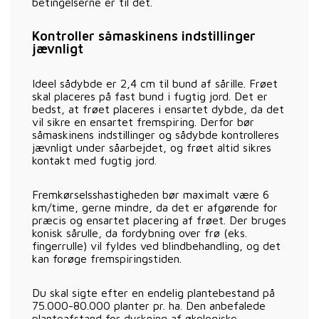
betingelserne er til det.
Kontroller såmaskinens indstillinger
jævnligt
Ideel sådybde er 2,4 cm til bund af sårille. Frøet
skal placeres på fast bund i fugtig jord. Det er
bedst, at frøet placeres i ensartet dybde, da det
vil sikre en ensartet fremspiring. Derfor bør
såmaskinens indstillinger og sådybde kontrolleres
jævnligt under såarbejdet, og frøet altid sikres
kontakt med fugtig jord.
Fremkørselsshastigheden bør maximalt være 6
km/time, gerne mindre, da det er afgørende for
præcis og ensartet placering af frøet. Der bruges
konisk sårulle, da fordybning over frø (eks.
fingerrulle) vil fyldes ved blindbehandling, og det
kan forøge fremspiringstiden.
Du skal sigte efter en endelig plantebestand på
75.000-80.000 planter pr. ha. Den anbefalede
planteafstand for dyrkning af økologiske