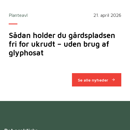
2026
Planteavl
21. april 2026
Ska
Sådan holder du gårdspladsen
Bi
fri for ukrudt – uden brug af
m
glyphosat
Se alle nyheder