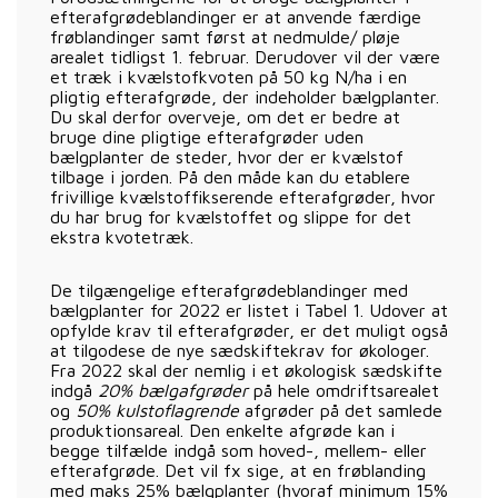
efterafgrødeblandinger er at anvende færdige
frøblandinger samt først at nedmulde/ pløje
arealet tidligst 1. februar. Derudover vil der være
et træk i kvælstofkvoten på 50 kg N/ha i en
pligtig efterafgrøde, der indeholder bælgplanter.
Du skal derfor overveje, om det er bedre at
bruge dine pligtige efterafgrøder uden
bælgplanter de steder, hvor der er kvælstof
tilbage i jorden. På den måde kan du etablere
frivillige kvælstoffikserende efterafgrøder, hvor
du har brug for kvælstoffet og slippe for det
ekstra kvotetræk.
De tilgængelige efterafgrødeblandinger med
bælgplanter for 2022 er listet i Tabel 1. Udover at
opfylde krav til efterafgrøder, er det muligt også
at tilgodese de nye sædskiftekrav for økologer.
Fra 2022 skal der nemlig i et økologisk sædskifte
indgå
20% bælgafgrøder
på hele omdriftsarealet
og
50% kulstoflagrende
afgrøder på det samlede
produktionsareal. Den enkelte afgrøde kan i
begge tilfælde indgå som hoved-, mellem- eller
efterafgrøde. Det vil fx sige, at en frøblanding
med maks 25% bælgplanter (hvoraf minimum 15%