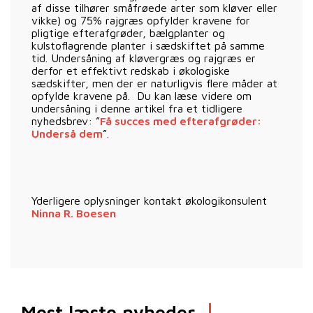
af disse tilhører småfrøede arter som kløver eller
vikke) og 75% rajgræs opfylder kravene for
pligtige efterafgrøder, bælgplanter og
kulstoflagrende planter i sædskiftet på samme
tid. Undersåning af kløvergræs og rajgræs er
derfor et effektivt redskab i økologiske
sædskifter, men der er naturligvis flere måder at
opfylde kravene på. Du kan læse videre om
undersåning i denne artikel fra et tidligere
nyhedsbrev: ”
Få succes med efterafgrøder:
Underså dem
”.
Yderligere oplysninger kontakt økologikonsulent
Ninna R. Boesen
Mest læste nyheder