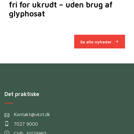
fri for ukrudt – uden brug af
m
glyphosat
Se alle nyheder
Det praktiske
Kontakt@vkst.dk
7027 9000
CVR: 31123992