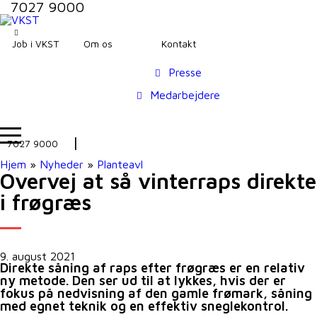
7027 9000
Job i VKST
Om os
Kontakt
Presse
Medarbejdere
7027 9000
Hjem
»
Nyheder
»
Planteavl
Overvej at så vinterraps direkte
i frøgræs
9. august 2021
Direkte såning af raps efter frøgræs er en relativ
ny metode. Den ser ud til at lykkes, hvis der er
fokus på nedvisning af den gamle frømark, såning
med egnet teknik og en effektiv sneglekontrol.