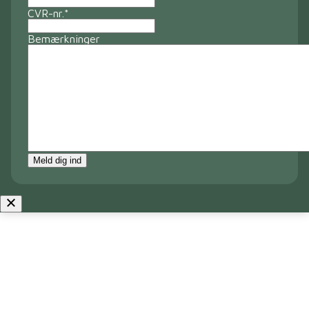
CVR-nr.
*
Bemærkninger