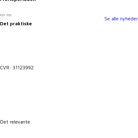
Se alle nyheder
Det praktiske
Kontakt@vkst.dk
7027 9000
CVR: 31123992
Lokale postkasser
It-support
Det relevante
Forretningsbetingelser