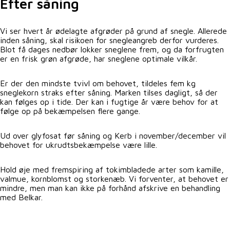
Efter såning
Vi ser hvert år ødelagte afgrøder på grund af snegle. Allerede
inden såning, skal risikoen for snegleangreb derfor vurderes.
Blot få dages nedbør lokker sneglene frem, og da forfrugten
er en frisk grøn afgrøde, har sneglene optimale vilkår.
Er der den mindste tvivl om behovet, tildeles fem kg
sneglekorn straks efter såning. Marken tilses dagligt, så der
kan følges op i tide. Der kan i fugtige år være behov for at
følge op på bekæmpelsen flere gange.
Ud over glyfosat før såning og Kerb i november/december vil
behovet for ukrudtsbekæmpelse være lille.
Hold øje med fremspiring af tokimbladede arter som kamille,
valmue, kornblomst og storkenæb. Vi forventer, at behovet er
mindre, men man kan ikke på forhånd afskrive en behandling
med Belkar.