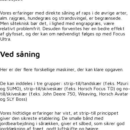
Vores erfaringer med direkte såning af raps i de øvrige arter,
alm. rajgræs, hundegræs og strandsvingel, er begrænsede.
Men såteknisk bør det, i lighed med engrapgræs, være
relativt problemfrit. Desuden forventes her en bedre effekt
af glyfosat, og der kan om nødvendigt følges op med Focus
Ultra.
Ved såning
Her er der flere forskellige maskiner, der kan klare opgaven.
De kan inddeles i tre grupper: strip-till/tandskær (f.eks. Mzuri
og SUMO), strip-till/skiveskær (f.eks. Horsch Focus TD) og no-
till/skiveskær (f.eks. John Deere 750, Weaving, Horsch Avatar
og SLY Boss)
Vores hidtidige erfaringer har vist, at strip-till princippet
giver den sikreste etablering. De smalle bånd med
jordbearbejdning i sårækken, giver et såbed, som sikrer god
jorddækning af frøet, godt luftskifte og højere