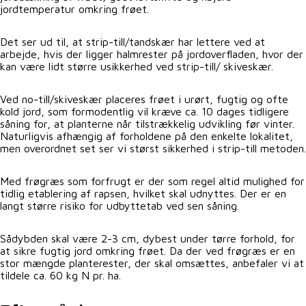
jordtemperatur omkring frøet.
Det ser ud til, at strip-till/tandskær har lettere ved at
arbejde, hvis der ligger halmrester på jordoverfladen, hvor der
kan være lidt større usikkerhed ved strip-till/ skiveskær.
Ved no-till/skiveskær placeres frøet i urørt, fugtig og ofte
kold jord, som formodentlig vil kræve ca. 10 dages tidligere
såning for, at planterne når tilstrækkelig udvikling før vinter.
Naturligvis afhængig af forholdene på den enkelte lokalitet,
men overordnet set ser vi størst sikkerhed i strip-till metoden.
Med frøgræs som forfrugt er der som regel altid mulighed for
tidlig etablering af rapsen, hvilket skal udnyttes. Der er en
langt større risiko for udbyttetab ved sen såning.
Sådybden skal være 2-3 cm, dybest under tørre forhold, for
at sikre fugtig jord omkring frøet. Da der ved frøgræs er en
stor mængde planterester, der skal omsættes, anbefaler vi at
tildele ca. 60 kg N pr. ha.