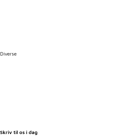
Persondatapolitik
Politik for dataetik
Cookie- og privatlivspolitik
CSR-rapport
PBS betalingsservice / Leverandørservice
Diverse
Karriere i VKST
Job i landbruget
Arrangementer
Nyheder
Nyhedsbrev
Samarbejdspartnere
Fuldmagter
Skriv til os i dag