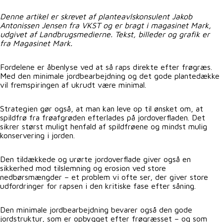
Denne artikel er skrevet af planteavlskonsulent Jakob
Antonissen Jensen fra VKST og er bragt i magasinet Mark,
udgivet af Landbrugsmedierne. Tekst, billeder og grafik er
fra Magasinet Mark.
Fordelene er åbenlyse ved at så raps direkte efter frøgræs.
Med den minimale jordbearbejdning og det gode plantedække
vil fremspiringen af ukrudt være minimal.
Strategien gør også, at man kan leve op til ønsket om, at
spildfrø fra frøafgrøden efterlades på jordoverfladen. Det
sikrer størst muligt henfald af spildfrøene og mindst mulig
konservering i jorden.
Den tildækkede og urørte jordoverflade giver også en
sikkerhed mod tilslemning og erosion ved store
nedbørsmængder – et problem vi ofte ser, der giver store
udfordringer for rapsen i den kritiske fase efter såning.
Den minimale jordbearbejdning bevarer også den gode
jordstruktur, som er opbygget efter frøgræsset – og som