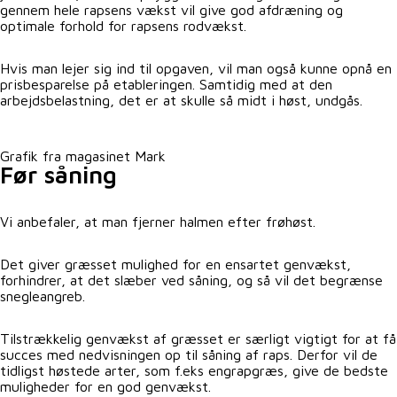
gennem hele rapsens vækst vil give god afdræning og
optimale forhold for rapsens rodvækst.
Hvis man lejer sig ind til opgaven, vil man også kunne opnå en
prisbesparelse på etableringen. Samtidig med at den
arbejdsbelastning, det er at skulle så midt i høst, undgås.
Grafik fra magasinet Mark
Før såning
Vi anbefaler, at man fjerner halmen efter frøhøst.
Det giver græsset mulighed for en ensartet genvækst,
forhindrer, at det slæber ved såning, og så vil det begrænse
snegleangreb.
Tilstrækkelig genvækst af græsset er særligt vigtigt for at få
succes med nedvisningen op til såning af raps. Derfor vil de
tidligst høstede arter, som f.eks engrapgræs, give de bedste
muligheder for en god genvækst.