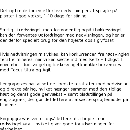
Det optimale for en effektiv nedvisning er at sprøjte på
planter i god vækst, 1-10 dage før såning.
Særligt i rødsvingel, men formodentlig også i bakkesvingel,
kan der forventes udfordringer med nedvisningen, og her er
der derfor specielt brug for den højeste dosis glyfosat.
Hvis nedvisningen mislykkes, kan konkurrencen fra rødsvinglen
først elimineres, når vi kan sætte ind med Kerb – tidligst 1.
november. Rødsvingel og bakkesvingel kan ikke bekæmpes
med Focus Ultra og Agil.
I engrapgræs har vi set det bedste resultater med nedvisning
og direkte såning, hvilket hænger sammen med den tidlige
høst og deraf gode genvækst – samt bladstillingen på
engrapgræs, der gør det lettere at afsætte sprøjtemiddel på
bladene.
Engrapgræstørven er også lettere at arbejde i end
rødsvingeltørv – hvilket giver gode forudsætninger for
såarbejdet.