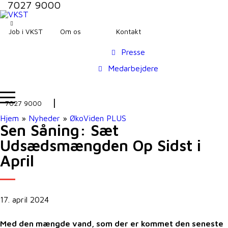
7027 9000
Job i VKST
Om os
Kontakt
Presse
Medarbejdere
7027 9000
Hjem
»
Nyheder
»
ØkoViden PLUS
Sen Såning: Sæt
Udsædsmængden Op Sidst i
April
17. april 2024
Med den mængde vand, som der er kommet den seneste