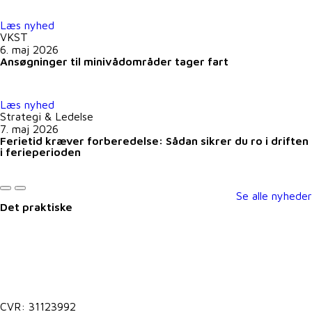
Læs nyhed
VKST
6. maj 2026
Ansøgninger til minivådområder tager fart
Læs nyhed
Strategi & Ledelse
7. maj 2026
Ferietid kræver forberedelse: Sådan sikrer du ro i driften
i ferieperioden
Se alle nyheder
Det praktiske
Kontakt@vkst.dk
7027 9000
CVR: 31123992