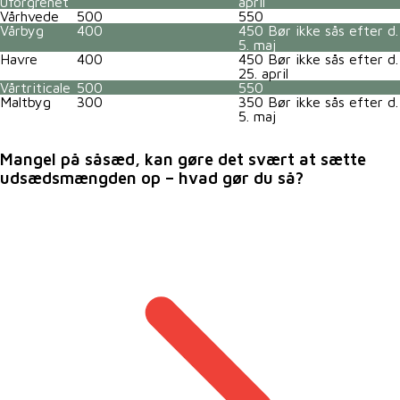
uforgrenet
april
Vårhvede
500
550
Vårbyg
400
450 Bør ikke sås efter d.
5. maj
Havre
400
450 Bør ikke sås efter d.
25. april
Vårtriticale
500
550
Maltbyg
300
350 Bør ikke sås efter d.
5. maj
Mangel på såsæd, kan gøre det svært at sætte
udsædsmængden op – hvad gør du så?