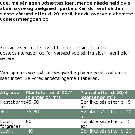
uge, må såningen udsættes igen. Mange nåede heldigvis
at så havre og bælgsæd i påsken. Kan du først så den
sidste vårsæd efter d. 20. april, bør du overveje at sætte
udsædsmængden op.
Forsøg viser, at det først kan betale sig at sætte
udsædsmængden op for vårsæd ved såning sidst i april eller
senere.
Vær opmærksom på, at bælgsæd og havre helst skal være
sået inden. Se vores anbefalingerne i tabellen:
Afgrøde
Plantetal før d. 20/4
Plantal efter d. 20/4
2
2
(planter pr. m
)
(planter pr. m
)
Hestebønne
45-50
Bør ikke sås efter d. 15.
april
Ært
75-80
Bør ikke sås efter d. 20.
april
Lupin,
80
Bør ikke sås efter d. 15.
forgrenet
april
Lupin,
110
Bør ikke sås efter d. 20.