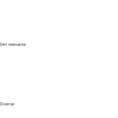
Lokale postkasser
It-support
Det relevante
Forretningsbetingelser
Persondatapolitik
Politik for dataetik
Cookie- og privatlivspolitik
CSR-rapport
PBS betalingsservice / Leverandørservice
Diverse
Karriere i VKST