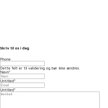
Job i landbruget
Arrangementer
Nyheder
Nyhedsbrev
Samarbejdspartnere
Fuldmagter
Skriv til os i dag
Phone
Dette felt er til validering og bør ikke ændres.
Navn
*
Untitled
*
Untitled
*