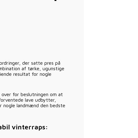
rdringer, der satte pres på
bination af tørke, ugunstige
ående resultat for nogle
t over for beslutningen om at
orventede lave udbytter,
or nogle landmænd den bedste
abil vinterraps: