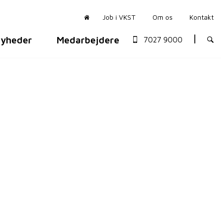
Job i VKST
Om os
Kontakt
yheder
Medarbejdere
7027 9000