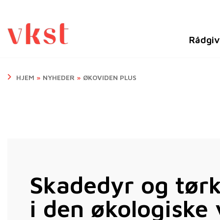
Rådgiv
HJEM
»
NYHEDER
»
ØKOVIDEN PLUS
Skadedyr og tør
i den økologiske 