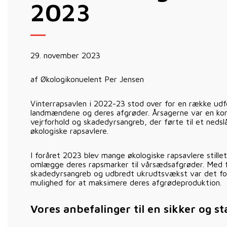
2023
29. november 2023
af Økologikonuelent Per Jensen
Vinterrapsavlen i 2022-23 stod over for en række udfo
landmændene og deres afgrøder. Årsagerne var en kom
vejrforhold og skadedyrsangreb, der førte til et nedsl
økologiske rapsavlere.
I foråret 2023 blev mange økologiske rapsavlere stille
omlægge deres rapsmarker til vårsædsafgrøder. Med f
skadedyrsangreb og udbredt ukrudtsvækst var det f
mulighed for at maksimere deres afgrødeproduktion.
Vores anbefalinger til en sikker og st