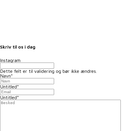
Arrangementer
Nyheder
Nyhedsbrev
Samarbejdspartnere
Fuldmagter
Skriv til os i dag
Instagram
Dette felt er til validering og bør ikke ændres.
Navn
*
Untitled
*
Untitled
*