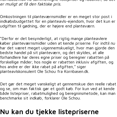
er muligt at få den faktiske pris.
Omkostningen til planteværnsmidler er en meget stor post i
indkøbsbudgettet for en planteavls-ejendom, hvor det kun er
udgiften til gødning, der er højere end planteværn.
“Derfor er det besynderligt, at rigtig mange planteavlere
køber planteværnsmidler uden at kende priserne. For indtil nu
har det været meget uigennemskueligt, hvor man gjorde den
bedste handel på sit planteværn, og det skyldes, at alle
forhandlere har deres egne priser og beregner rabatten på
forskellige måder; hos nogle er rabatten inklusiv afgiften, og
hos andre er der ikke rabat på afgiften,” siger
planteavlskonsulent Ole Schou fra Kornbasen.dk.
Det gør det meget vanskeligt at gennemskue den reelle rabat
og se, om man faktisk gør et godt køb. For kun ved at kende
både listepriser, rabatmulighed og beregninsmetode, kan man
benchmarke sit indkøb, forklarer Ole Schou.
Nu kan du tjekke listepriserne