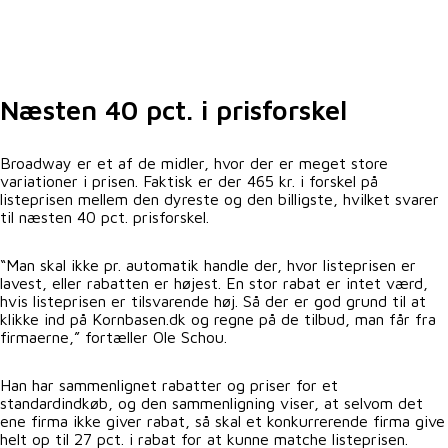
Næsten 40 pct. i prisforskel
Broadway er et af de midler, hvor der er meget store
variationer i prisen. Faktisk er der 465 kr. i forskel på
listeprisen mellem den dyreste og den billigste, hvilket svarer
til næsten 40 pct. prisforskel.
“Man skal ikke pr. automatik handle der, hvor listeprisen er
lavest, eller rabatten er højest. En stor rabat er intet værd,
hvis listeprisen er tilsvarende høj. Så der er god grund til at
klikke ind på Kornbasen.dk og regne på de tilbud, man får fra
firmaerne,” fortæller Ole Schou.
Han har sammenlignet rabatter og priser for et
standardindkøb, og den sammenligning viser, at selvom det
ene firma ikke giver rabat, så skal et konkurrerende firma give
helt op til 27 pct. i rabat for at kunne matche listeprisen.