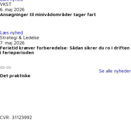
VKST
6. maj 2026
Ansøgninger til minivådområder tager fart
Læs nyhed
Strategi & Ledelse
7. maj 2026
Ferietid kræver forberedelse: Sådan sikrer du ro i driften
i ferieperioden
Se alle nyheder
Det praktiske
Kontakt@vkst.dk
7027 9000
CVR: 31123992