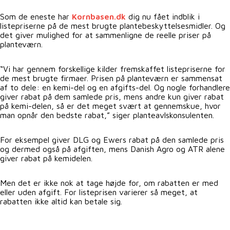
Som de eneste har
Kornbasen.dk
dig nu fået indblik i
listepriserne på de mest brugte plantebeskyttelsesmidler. Og
det giver mulighed for at sammenligne de reelle priser på
planteværn.
“Vi har gennem forskellige kilder fremskaffet listepriserne for
de mest brugte firmaer. Prisen på planteværn er sammensat
af to dele: en kemi-del og en afgifts-del. Og nogle forhandlere
giver rabat på dem samlede pris, mens andre kun giver rabat
på kemi-delen, så er det meget svært at gennemskue, hvor
man opnår den bedste rabat,” siger planteavlskonsulenten.
For eksempel giver DLG og Ewers rabat på den samlede pris
og dermed også på afgiften, mens Danish Agro og ATR alene
giver rabat på kemidelen.
Men det er ikke nok at tage højde for, om rabatten er med
eller uden afgift. For listeprisen varierer så meget, at
rabatten ikke altid kan betale sig.