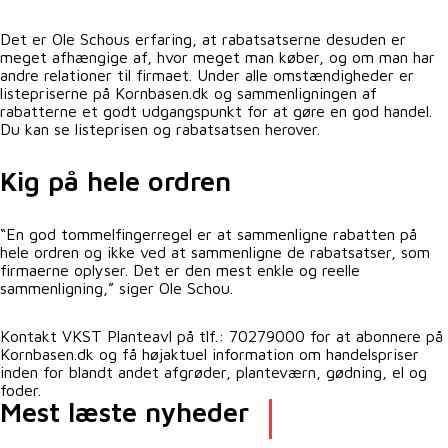
Det er Ole Schous erfaring, at rabatsatserne desuden er
meget afhængige af, hvor meget man køber, og om man har
andre relationer til firmaet. Under alle omstændigheder er
listepriserne på Kornbasen.dk og sammenligningen af
rabatterne et godt udgangspunkt for at gøre en god handel.
Du kan se listeprisen og rabatsatsen herover.
Kig på hele ordren
“En god tommelfingerregel er at sammenligne rabatten på
hele ordren og ikke ved at sammenligne de rabatsatser, som
firmaerne oplyser. Det er den mest enkle og reelle
sammenligning,” siger Ole Schou.
Kontakt VKST Planteavl på tlf.: 70279000 for at abonnere på
Kornbasen.dk og få højaktuel information om handelspriser
inden for blandt andet afgrøder, planteværn, gødning, el og
foder.
Mest læste nyheder