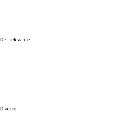
Lokale postkasser
It-support
Det relevante
Forretningsbetingelser
Persondatapolitik
Politik for dataetik
Cookie- og privatlivspolitik
CSR-rapport
PBS betalingsservice / Leverandørservice
Diverse
Karriere i VKST
Job i landbruget