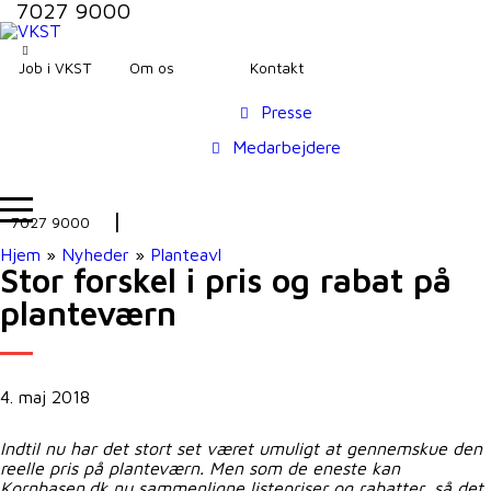
7027 9000
Job i VKST
Om os
Kontakt
Presse
Medarbejdere
7027 9000
Hjem
»
Nyheder
»
Planteavl
Stor forskel i pris og rabat på
planteværn
4. maj 2018
Indtil nu har det stort set været umuligt at gennemskue den
reelle pris på planteværn. Men som de eneste kan
Kornbasen.dk nu sammenligne listepriser og rabatter, så det