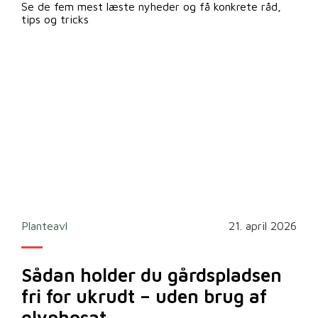
Se de fem mest læste nyheder og få konkrete råd,
tips og tricks
2026
Planteavl
21. april 2026
Ska
Sådan holder du gårdspladsen
Bi
fri for ukrudt – uden brug af
m
glyphosat