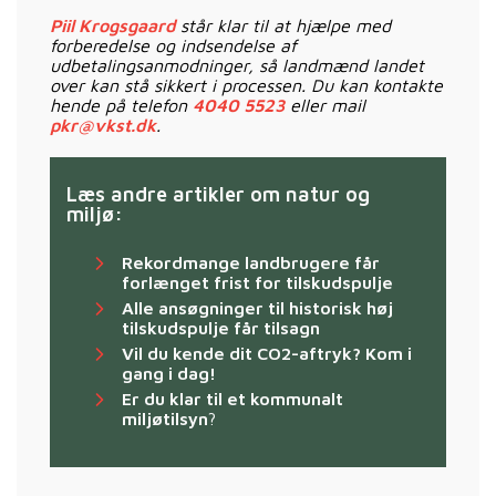
Piil Krogsgaard
står klar til at hjælpe med
forberedelse og indsendelse af
udbetalingsanmodninger, så landmænd landet
over kan stå sikkert i processen. Du kan kontakte
hende på telefon
4040 5523
eller mail
pkr@vkst.dk
.
Læs andre artikler om natur og
miljø:
Rekordmange landbrugere får
forlænget frist for tilskudspulje
Alle ansøgninger til historisk høj
tilskudspulje får tilsagn
Vil du kende dit CO2-aftryk? Kom i
gang i dag!
Er du klar til et kommunalt
miljøtilsyn
?