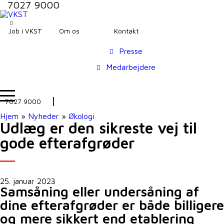
7027 9000
Job i VKST
Om os
Kontakt
Presse
Medarbejdere
7027 9000
Hjem
»
Nyheder
»
Økologi
Udlæg er den sikreste vej til
gode efterafgrøder
25. januar 2023
Samsåning eller undersåning af
dine efterafgrøder er både billigere
og mere sikkert end etablering