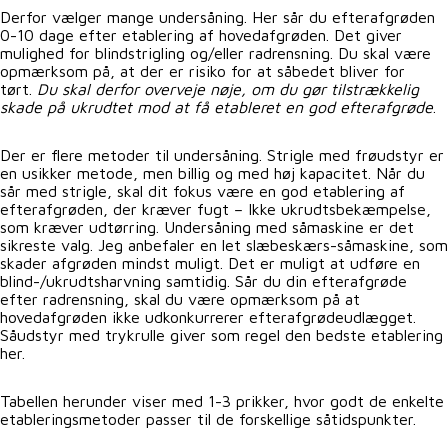
Derfor vælger mange undersåning. Her sår du efterafgrøden
0-10 dage efter etablering af hovedafgrøden. Det giver
mulighed for blindstrigling og/eller radrensning. Du skal være
opmærksom på, at der er risiko for at såbedet bliver for
tørt.
Du skal derfor overveje nøje, om du gør tilstrækkelig
skade på ukrudtet mod at få etableret en god efterafgrøde
.
Der er flere metoder til undersåning. Strigle med frøudstyr er
en usikker metode, men billig og med høj kapacitet. Når du
sår med strigle, skal dit fokus være en god etablering af
efterafgrøden, der kræver fugt – Ikke ukrudtsbekæmpelse,
som kræver udtørring. Undersåning med såmaskine er det
sikreste valg. Jeg anbefaler en let slæbeskærs-såmaskine, som
skader afgrøden mindst muligt. Det er muligt at udføre en
blind-/ukrudtsharvning samtidig. Sår du din efterafgrøde
efter radrensning, skal du være opmærksom på at
hovedafgrøden ikke udkonkurrerer efterafgrødeudlægget.
Såudstyr med trykrulle giver som regel den bedste etablering
her.
Tabellen herunder viser med 1-3 prikker, hvor godt de enkelte
etableringsmetoder passer til de forskellige såtidspunkter.