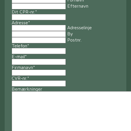
Efternavn
Dit CPR-nr.
*
Adresse
*
Adresselinje
By
Postnr.
Telefon
*
E-mail
*
Firmanavn
*
CVR-nr.
*
Bemærkninger