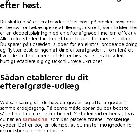
efter høst.
Du skal kun så efterafgrøder efter høst på arealer, hvor der
er behov for bekæmpelse af flerårigt ukrudt, som tidsler. Her
er en dobbeltpløjning med en efterafgrøde i mellem effektiv.
Alle andre steder får du det bedste resultat med et udlæg.
Du sparer på udsæden, slipper for en ekstra jordbearbejdning
og flytter etableringen af dine efterafgrøder til om foråret,
hvor der ofte er mere tid. Efter høst vil efterafgrøden
hurtigt etablere sig og udkonkurrere ukrudtet.
Sådan etablerer du dit
efterafgrøde-udlæg
Ved samsåning sår du hovedafgrøden og efterafgrøden i
samme arbejdsgang. På denne måde opnår du det bedste
såbed med den rette fugtighed. Metoden virker bedst, hvis
du har en
såmaskine
, som kan placere frøene i forskellige
dybder. Det er dog en ulempe, at du mister muligheden for
ukrudtsbekæmpelse i foråret.