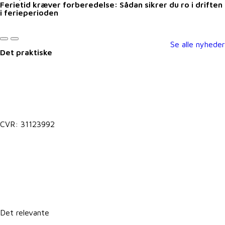
Ferietid kræver forberedelse: Sådan sikrer du ro i driften
i ferieperioden
Se alle nyheder
Det praktiske
Kontakt@vkst.dk
7027 9000
CVR: 31123992
Lokale postkasser
It-support
Det relevante