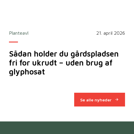
2026
Planteavl
21. april 2026
Ska
Sådan holder du gårdspladsen
Bi
fri for ukrudt – uden brug af
m
glyphosat
Se alle nyheder