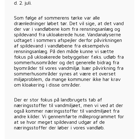
d. 2. juli.
Som følge af sommerens tørke var alle
drænledninger løbet tør. Det vil sige, at det vand
der var i vandløbene kom fra rensningsanlæg og
spildevand fra ukloakerede huse. Vandanalyserne
udtaget i sommers afspejler derfor påvirkningen
af spildevand i vandløbene fra eksempelvis
rensningsanlæg. På den måde kunne vi sætte
fokus på ukloakerede bebyggelser f.eks. udløb fra
sommerhusområder og det generelle bidrag fra
byområder til vores vandmiljø. Især påvirkning fra
sommerhusområder synes at være et overset
miljøproblem, da mange kommuner ikke har krav
om kloakering i disse områder.
Der er stor fokus på landbrugets tab af
næringsstoffer til vandmiljøet, men vi ved at der
også kommer næringsstoffer til vandmiljøet fra
andre kilder. Vi gennemførte måleprogrammet for
at se hvor meget spildevand udgør af de
næringsstoffer der løber i vores vandløb.