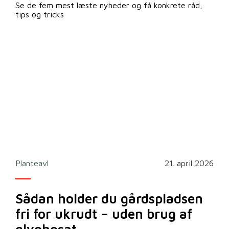
Se de fem mest læste nyheder og få konkrete råd,
tips og tricks
2026
Planteavl
21. april 2026
Ska
Sådan holder du gårdspladsen
Bi
fri for ukrudt – uden brug af
m