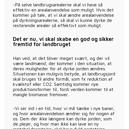
-På selve landbrugsarealerne skal vi have så
effektiv en arealanvendelse som muligt. Hvis det
kommer på tale, at vi skal ændre arealanvendelse
på dyrkningsarealerne, så skal vi kunne dyrke de
resterende arealer så effektivt som muligt.
Det er nu, vi skal skabe en god og sikker
fremtid for landbruget
Han ved, at det bliver meget svært, og der vil
være landmænd, der kommer i den situation, at
deres muligheder for at dyrke jorden ændres.
Situationen kan muligvis betyde, at landbrugsjord
skal bruges til andre formål, som fx reduktion af
kvælstof eller CO2. Samtidig kommer nye
produktionsformer til, fordi verden kommer til at
mangle biomasse fremover.
-Vi ser ind i en tid, hvor vi må tænke i nye baner,
og hvor arealanvendelsen ændrer sig for nogen af
os. Dem der ikke længere kan dyrke jorden, som
de plejer, og hvor man ikke kan lave en ny
rentabel forretning, skal have fuld erstatning,