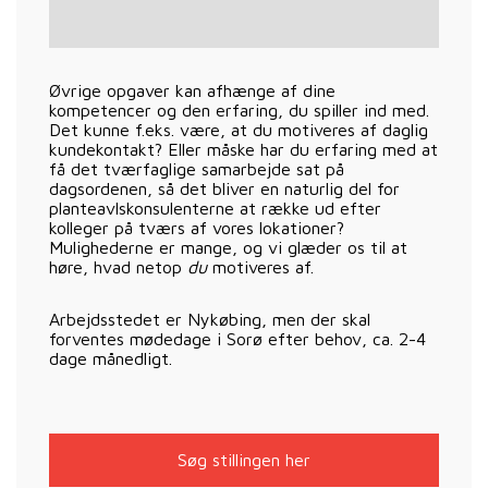
Øvrige opgaver kan afhænge af dine
kompetencer og den erfaring, du spiller ind med.
Det kunne f.eks. være, at du motiveres af daglig
kundekontakt? Eller måske har du erfaring med at
få det tværfaglige samarbejde sat på
dagsordenen, så det bliver en naturlig del for
planteavlskonsulenterne at række ud efter
kolleger på tværs af vores lokationer?
Mulighederne er mange, og vi glæder os til at
høre, hvad netop
du
motiveres af.
Arbejdsstedet er Nykøbing, men der skal
forventes mødedage i Sorø efter behov, ca. 2-4
dage månedligt.
Søg stillingen her