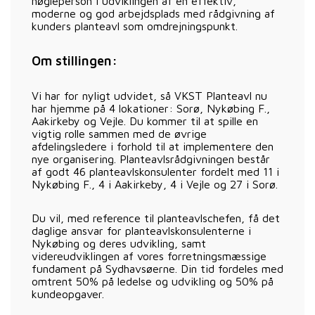
nøgleperson i udviklingen af en effektiv,
moderne og god arbejdsplads med rådgivning af
kunders planteavl som omdrejningspunkt.
Om stillingen:
Vi har for nyligt udvidet, så VKST Planteavl nu
har hjemme på 4 lokationer: Sorø, Nykøbing F.,
Aakirkeby og Vejle. Du kommer til at spille en
vigtig rolle sammen med de øvrige
afdelingsledere i forhold til at implementere den
nye organisering. Planteavlsrådgivningen består
af godt 46 planteavlskonsulenter fordelt med 11 i
Nykøbing F., 4 i Aakirkeby, 4 i Vejle og 27 i Sorø.
Du vil, med reference til planteavlschefen, få det
daglige ansvar for planteavlskonsulenterne i
Nykøbing og deres udvikling, samt
videreudviklingen af vores forretningsmæssige
fundament på Sydhavsøerne. Din tid fordeles med
omtrent 50% på ledelse og udvikling og 50% på
kundeopgaver.