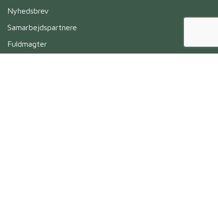
Nyhedsbrev
Samarbejdspartnere
Fuldmagter
Skriv til os i dag
Navn
*
Untitled
*
Untitled
*