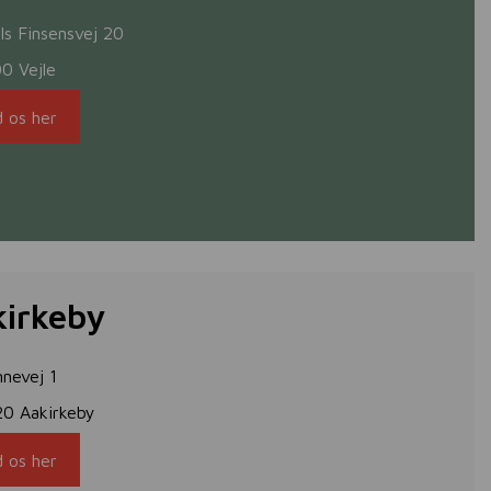
ls Finsensvej 20
0 Vejle
d os her
kirkeby
nevej 1
20 Aakirkeby
d os her