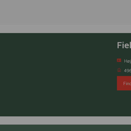
Fie
Høj
49
Fin