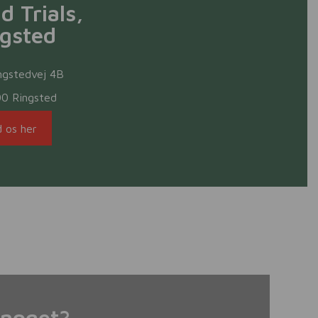
ld Trials,
ngsted
ngstedvej 4B
00 Ringsted
d os her
 noget?