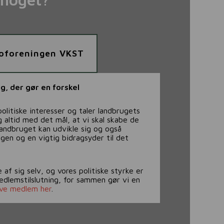
boforeningen VKST
g, der gør en forskel
olitiske interesser og taler landbrugets
 altid med det mål, at vi skal skabe de
 landbruget kan udvikle sig og også
ngen og en vigtig bidragsyder til det
af sig selv, og vores politiske styrke er
edlemstilslutning, for sammen gør vi en
ive medlem her
.