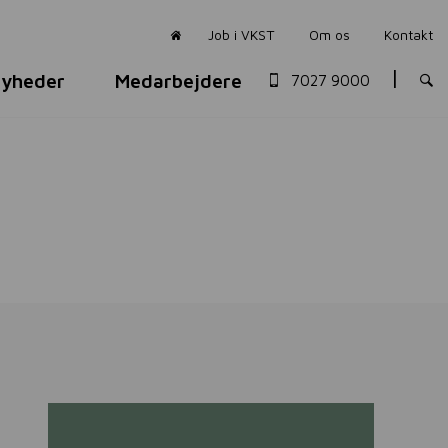
Job i VKST
Om os
Kontakt
yheder
Medarbejdere
7027 9000