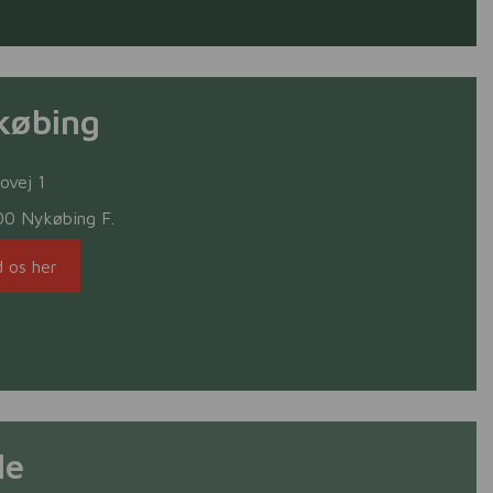
købing
ovej 1
00 Nykøbing F.
d os her
le