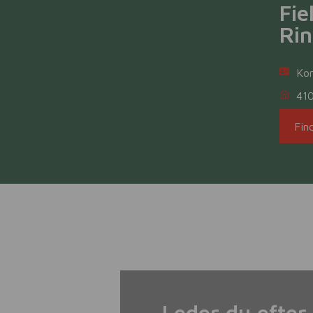
Fie
Ri
Ko
41
Fin
Leder du efter