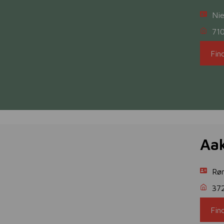
Nie
710
Fin
Aa
Røn
37
Fin