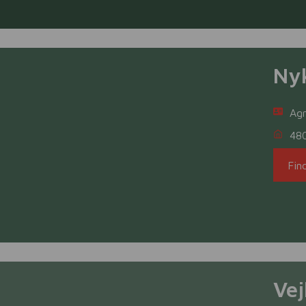
Ny
Agr
48
Fin
Vej