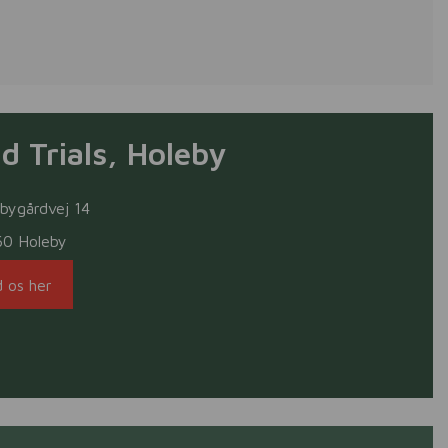
ld Trials, Holeby
bygårdvej 14
60 Holeby
d os her