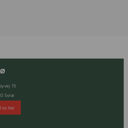
rø
byvej 15
80 Sorø
d os her