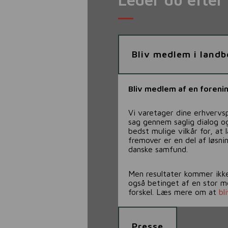
Bliv medlem i land
Bliv medlem af en forenin
Vi varetager dine erhvervsp
sag gennem saglig dialog og
bedst mulige vilkår for, at
fremover er en del af løsni
danske samfund.
Men resultater kommer ikke 
også betinget af en stor m
forskel. Læs mere om at
bl
Presse