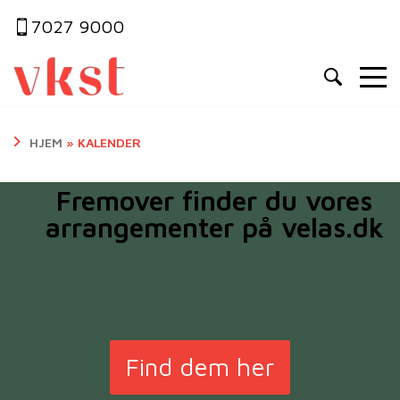
7027 9000
HJEM
»
KALENDER
Fremover finder du vores
arrangementer på velas.dk
Find dem her