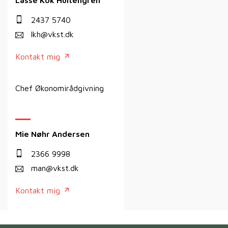
Lasse Kok Hultengren
2437 5740
lkh@vkst.dk
Kontakt mig
Chef Økonomirådgivning
Mie Nøhr Andersen
2366 9998
man@vkst.dk
Kontakt mig