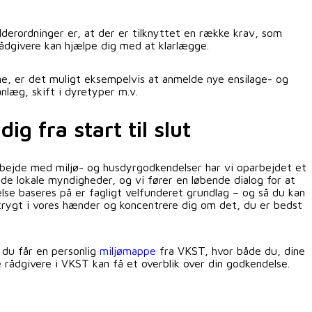
lderordninger er, at der er tilknyttet en række krav, som
ådgivere kan hjælpe dig med at klarlægge.
ne, er det muligt eksempelvis at anmelde nye ensilage- og
læg, skift i dyretyper m.v.
dig fra start til slut
rbejde med miljø- og husdyrgodkendelser har vi oparbejdet et
e lokale myndigheder, og vi fører en løbende dialog for at
else baseres på er fagligt velfunderet grundlag – og så du kan
rygt i vores hænder og koncentrere dig om det, du er bedst
t du får en personlig
miljømappe
fra VKST, hvor både du, dine
rådgivere i VKST kan få et overblik over din godkendelse.