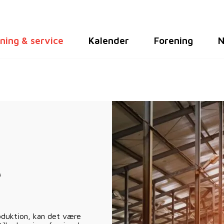
ning & service
Kalender
Forening
N
e
roduktion, kan det være