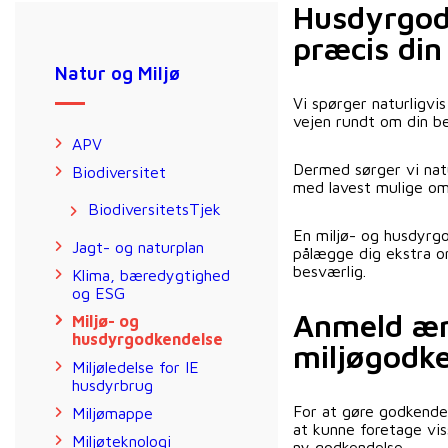
Husdyrgodk
præcis din
Natur og Miljø
Vi spørger naturligvi
vejen rundt om din be
APV
Dermed sørger vi natu
Biodiversitet
med lavest mulige omko
BiodiversitetsTjek
En miljø- og husdyrgo
Jagt- og naturplan
pålægge dig ekstra om
besværlig.
Klima, bæredygtighed
og ESG
Anmeld æn
Miljø- og
husdyrgodkendelse
miljøgodk
Miljøledelse for IE
husdyrbrug
For at gøre godkende
Miljømappe
at kunne foretage vi
Miljøteknologi
ny godkendelse.