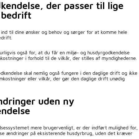
endelse, der passer til lige
 bedrift
s ind til dine ønsker og behov og sørger for at komme hele
drift.
rligvis også for, at du får en miljø- og husdyrgodkendelse
stninger i forhold til de vilkår, der stilles af myndighederne.
dkendelse skal nemlig også fungere i den daglige drift og ikke
kostninger eller vilkår, der gør den daglige drift unødig
dringer uden ny
endelse
lsessystemet mere brugervenligt, er der indført mulighed for,
sse ændringer på eksisterende husdyrbrug, uden det kræver