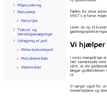
Miljøvurdering
Fælles for disse anme
Naturpleje
VKST’s erfarne miljør
Naturtjek
Lever du op til krave
Tilskud- og
gødningsopbevaringsan
teknologiansøgninger
Udtagning af jord
Vi hjælper 
Klima-lavbundsjord
I vores mangeårige a
Minivådområder
tæt samarbejde med d
sikre, at din godkend
Vådområder
lægge godkendelsen t
til.
Vi sørger også for, a
medarbejdere og dine 