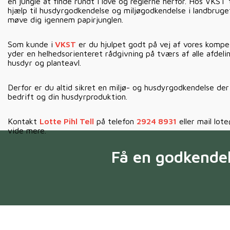
en jungle at finde rundt i love og reglerne herfor. Hos VKST t
hjælp til husdyrgodkendelse og miljøgodkendelse i landbruget
møve dig igennem papirjunglen.
Som kunde i
VKST
er du hjulpet godt på vej af vores komp
yder en helhedsorienteret rådgivning på tværs af alle afdelin
husdyr og planteavl.
Derfor er du altid sikret en miljø- og husdyrgodkendelse der 
bedrift og din husdyrproduktion.
Kontakt
Lotte Pihl Tell
på telefon
2924 8931
eller mail lote
vide mere.
Få en godkendel