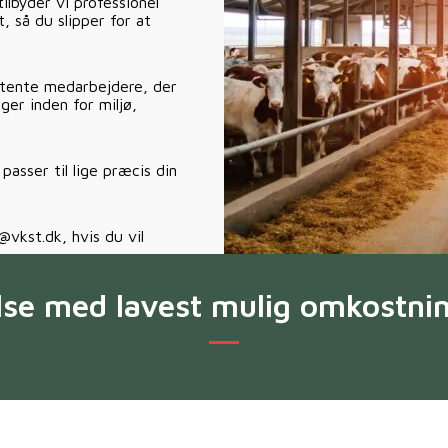
ilbyder vi professionel
, så du slipper for at
etente medarbejdere, der
ger inden for miljø,
passer til lige præcis din
@vkst.dk, hvis du vil
se med lavest mulig omkostning