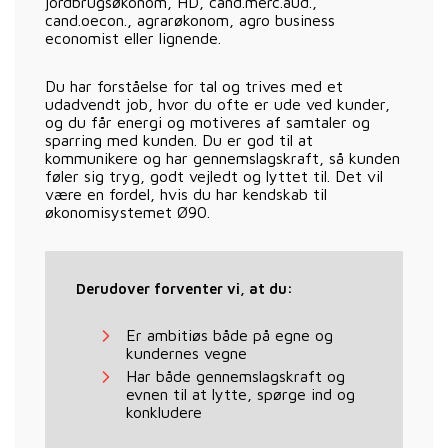
jordbrugsøkonom, HD, cand.merc.aud.,
cand.oecon., agrarøkonom, agro business
economist eller lignende.
Du har forståelse for tal og trives med et
udadvendt job, hvor du ofte er ude ved kunder,
og du får energi og motiveres af samtaler og
sparring med kunden. Du er god til at
kommunikere og har gennemslagskraft, så kunden
føler sig tryg, godt vejledt og lyttet til. Det vil
være en fordel, hvis du har kendskab til
økonomisystemet Ø90.
Derudover forventer vi, at du:
Er ambitiøs både på egne og
kundernes vegne
Har både gennemslagskraft og
evnen til at lytte, spørge ind og
konkludere