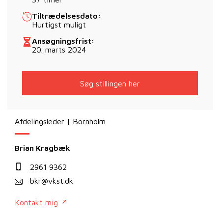
Tiltrædelsesdato:
Hurtigst muligt
Ansøgningsfrist:
20. marts 2024
Søg stillingen her
Afdelingsleder | Bornholm
Brian Kragbæk
2961 9362
bkr@vkst.dk
Kontakt mig