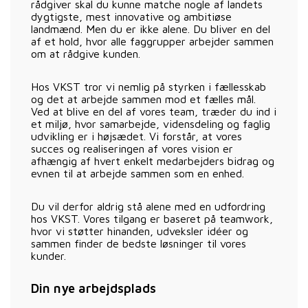
rådgiver skal du kunne matche nogle af landets
dygtigste, mest innovative og ambitiøse
landmænd. Men du er ikke alene. Du bliver en del
af et hold, hvor alle faggrupper arbejder sammen
om at rådgive kunden.
Hos VKST tror vi nemlig på styrken i fællesskab
og det at arbejde sammen mod et fælles mål.
Ved at blive en del af vores team, træder du ind i
et miljø, hvor samarbejde, vidensdeling og faglig
udvikling er i højsædet. Vi forstår, at vores
succes og realiseringen af vores vision er
afhængig af hvert enkelt medarbejders bidrag og
evnen til at arbejde sammen som en enhed.
Du vil derfor aldrig stå alene med en udfordring
hos VKST. Vores tilgang er baseret på teamwork,
hvor vi støtter hinanden, udveksler idéer og
sammen finder de bedste løsninger til vores
kunder.
Din nye arbejdsplads