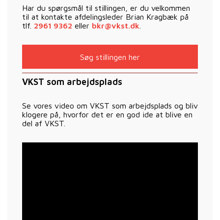
Har du spørgsmål til stillingen, er du velkommen
til at kontakte afdelingsleder Brian Kragbæk på
tlf.
2961 9362
eller
bkr@vkst.dk
.
Søg stillingen her
VKST som arbejdsplads
Se vores video om VKST som arbejdsplads og bliv
klogere på, hvorfor det er en god ide at blive en
del af VKST.