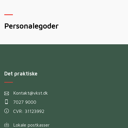
Personalegoder
M
Det praktiske
Kontakt@vkst.dk
7027 9000
CVR: 31123992
Lokale postkasser