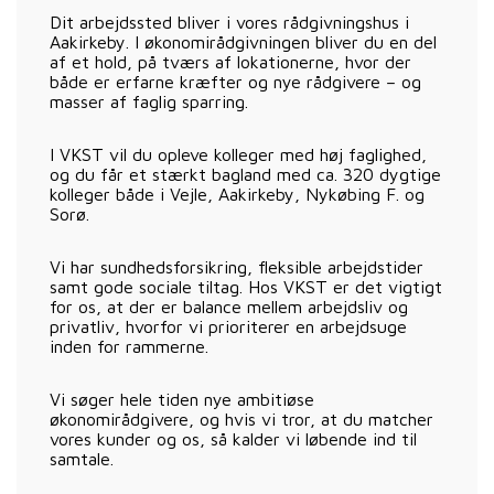
Dit arbejdssted bliver i vores rådgivningshus i
Aakirkeby. I økonomirådgivningen bliver du en del
af et hold, på tværs af lokationerne, hvor der
både er erfarne kræfter og nye rådgivere – og
masser af faglig sparring.
I VKST vil du opleve kolleger med høj faglighed,
og du får et stærkt bagland med ca. 320 dygtige
kolleger både i Vejle, Aakirkeby, Nykøbing F. og
Sorø.
Vi har sundhedsforsikring, fleksible arbejdstider
samt gode sociale tiltag. Hos VKST er det vigtigt
for os, at der er balance mellem arbejdsliv og
privatliv, hvorfor vi prioriterer en arbejdsuge
inden for rammerne.
Vi søger hele tiden nye ambitiøse
økonomirådgivere, og hvis vi tror, at du matcher
vores kunder og os, så kalder vi løbende ind til
samtale.