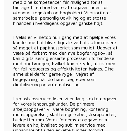
med dine kompetencer får mulighed for at
bidrage til en bred vifte af opgaver inden for
økonomi, regnskab og bogholderi. Vi prioriterer
samarbejde, personlig udvikling og at støtte
hinanden i hverdagens opgaver ganske højt.
I Velas er vi netop nu i gang med at hjælpe vores
kunder med at blive digitale ved at automatisere
så meget af papirnusseriet som muligt. Udover at
være på forkant med den nye bogføringslov, så
kan digitalisering ensarte processer i forbindelse
med bogføringen, hvilket kan betyde, at risikoen
for fejl reduceres og effektiviteten højnes. Dine
arme skal derfor gerne ryge i vejret af
begejstring, når du hører begreber som
digitalisering og automatisering.
I regnskabsservice løser vi en lang række opgaver
for vores landbrugskunder. De primære
arbejdsopgaver vil være bogføring, kontering,
momsopgørelser, skatteregnskaber, årsrapporter,
budgetter mm. Vores fornemste opgave er at
levere en høj kvalitet og sublim service med
udgangspunkt i den enkelte kundes forhold.