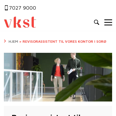
7027 9000
HJEM
»
REVISORASSISTENT TIL VORES KONTOR I SORØ