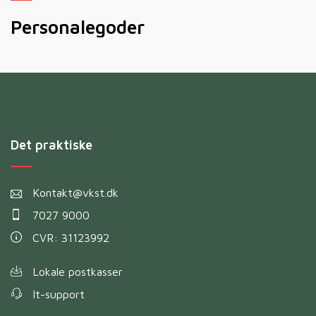
Personalegoder
M
Det praktiske
Kontakt@vkst.dk
7027 9000
CVR: 31123992
Lokale postkasser
It-support