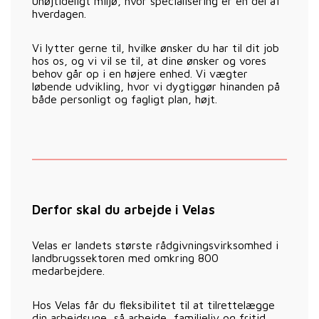
uhøjtideligt miljø, hvor specialisering er en del af
hverdagen.
Vi lytter gerne til, hvilke ønsker du har til dit job
hos os, og vi vil se til, at dine ønsker og vores
behov går op i en højere enhed. Vi vægter
løbende udvikling, hvor vi dygtiggør hinanden på
både personligt og fagligt plan, højt.
Derfor skal du arbejde i Velas
Velas er landets største rådgivningsvirksomhed i
landbrugssektoren med omkring 800
medarbejdere.
Hos Velas får du fleksibilitet til at tilrettelægge
din arbejdsuge, så arbejde, familieliv og fritid