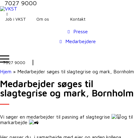
7027 9000
Job i VKST
Om os
Kontakt
Presse
Medarbejdere
7027 9000
Hjem
»
Medarbejder søges til slagtegrise og mark, Bornholm
Medarbejder søges til
slagtegrise og mark, Bornholm
Vi søger en medarbejder til pasning af slagtegrise
og til
markarbejde
Her passer du, i samarbejde med ejer og anden kollega,