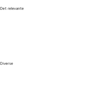
Det relevante
Forretningsbetingelser
Persondatapolitik
Politik for dataetik
Cookie- og privatlivspolitik
CSR-rapport
PBS betalingsservice / Leverandørservice
Diverse
Karriere i VKST
Job i landbruget
Arrangementer
Nyheder
Nyhedsbrev