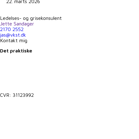
22. marts 2026
Ledelses- og grisekonsulent
Jette Sandager
2170 2552
jas@vkst.dk
Kontakt mig
Det praktiske
Kontakt@vkst.dk
7027 9000
CVR: 31123992
Lokale postkasser
It-support