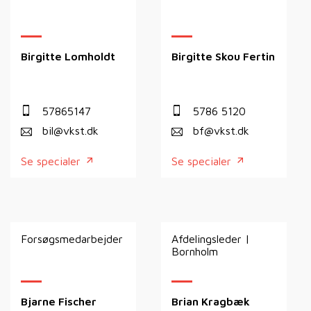
Birgitte Lomholdt
Birgitte Skou Fertin
57865147
5786 5120
bil@vkst.dk
bf@vkst.dk
Se specialer
Se specialer
Forsøgsmedarbejder
Afdelingsleder |
Bornholm
Bjarne Fischer
Brian Kragbæk