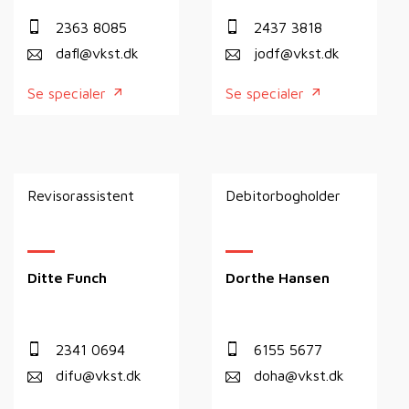
2363 8085
2437 3818
dafl@vkst.dk
jodf@vkst.dk
Se specialer
Se specialer
Revisorassistent
Debitorbogholder
Ditte Funch
Dorthe Hansen
2341 0694
6155 5677
difu@vkst.dk
doha@vkst.dk