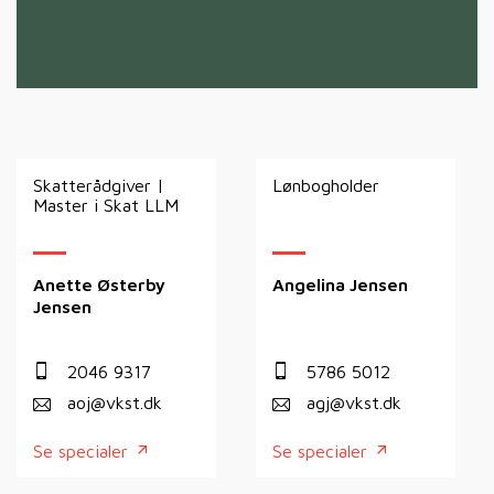
Skatterådgiver |
Lønbogholder
Master i Skat LLM
Anette Østerby
Angelina Jensen
Jensen
2046 9317
5786 5012
aoj@vkst.dk
agj@vkst.dk
Se specialer
Se specialer