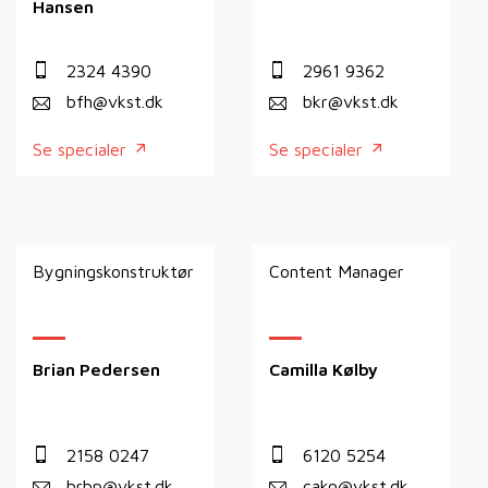
Hansen
2324 4390
2961 9362
bfh@vkst.dk
bkr@vkst.dk
Se specialer
Se specialer
Bygningskonstruktør
Content Manager
Brian Pedersen
Camilla Kølby
2158 0247
6120 5254
brbp@vkst.dk
cako@vkst.dk