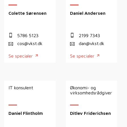
Colette Sørensen
Daniel Andersen
5786 5123
2199 7343
cos@vkst.dk
dan@vkst.dk
Se specialer
Se specialer
IT konsulent
Økonomi- og
virksomhedsrådgiver
Daniel Flintholm
Ditlev Friderichsen