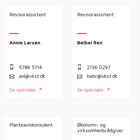
Revisorassistent
Revisorassistent
Annie Larsen
Beibei Ren
5786 5114
2136 0297
anl@vkst.dk
bebr@vkst.dk
Se specialer
Se specialer
Planteavlskonsulent
Økonomi- og
virksomhedsrådgiver