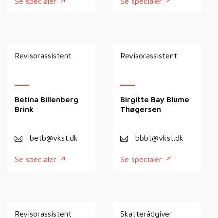
Se specialer
Se specialer
Revisorassistent
Revisorassistent
Betina Billenberg
Birgitte Bay Blume
Brink
Thøgersen
betb@vkst.dk
bbbt@vkst.dk
Se specialer
Se specialer
Revisorassistent
Skatterådgiver