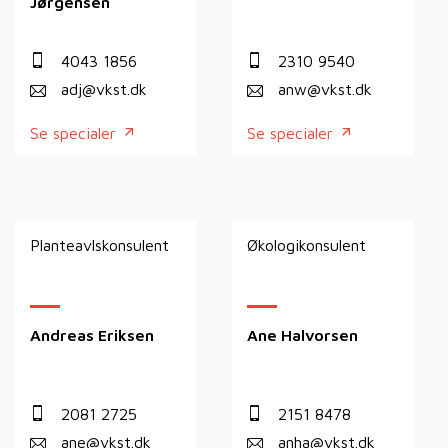
Jørgensen
4043 1856
2310 9540
adj@vkst.dk
anw@vkst.dk
Se specialer
Se specialer
Planteavlskonsulent
Økologikonsulent
Andreas Eriksen
Ane Halvorsen
2081 2725
2151 8478
ane@vkst.dk
anha@vkst.dk