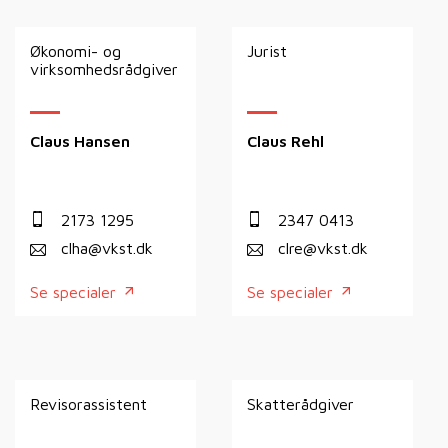
Økonomi- og
Jurist
virksomhedsrådgiver
Claus Hansen
Claus Rehl
2173 1295
2347 0413
clha@vkst.dk
clre@vkst.dk
Se specialer
Se specialer
Revisorassistent
Skatterådgiver