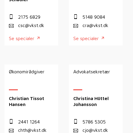
2175 6829
5148 9084
csc@vkst.dk
cra@vkst.dk
Se specialer
Se specialer
Økonomirådgiver
Advokatsekretær
Christian Tissot
Christina Hüttel
Hansen
Johansson
2441 1264
5786 5305
chth@vkst.dk
cjo@vkst.dk