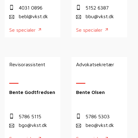
4031 0896
5152 6387
bebl@vkst.dk
bbu@vkst.dk
Se specialer
Se specialer
Revisorassistent
Advokatsekretær
Bente Godtfredsen
Bente Olsen
5786 5115
5786 5303
bgo@vkst.dk
beo@vkst.dk