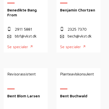
Benedikte Bang
Benjamin Chortzen
From
2911 5881
2325 7370
bbf@vkst.dk
bech@vkst.dk
Se specialer
Se specialer
Revisorassistent
Planteavlskonsulent
Bent Blom Larsen
Bent Buchwald