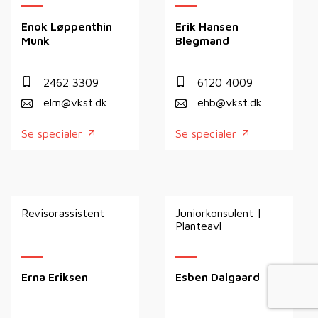
Enok Løppenthin
Erik Hansen
Munk
Blegmand
2462 3309
6120 4009
elm@vkst.dk
ehb@vkst.dk
Se specialer
Se specialer
Revisorassistent
Juniorkonsulent |
Planteavl
Erna Eriksen
Esben Dalgaard