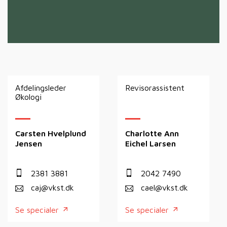
Afdelingsleder
Revisorassistent
Økologi
Carsten Hvelplund
Charlotte Ann
Jensen
Eichel Larsen
2381 3881
2042 7490
caj@vkst.dk
cael@vkst.dk
Se specialer
Se specialer