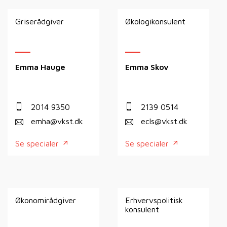
Griserådgiver
Økologikonsulent
Emma Hauge
Emma Skov
2014 9350
2139 0514
emha@vkst.dk
ecls@vkst.dk
Se specialer
Se specialer
Økonomirådgiver
Erhvervspolitisk
konsulent