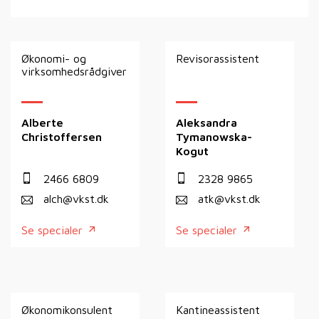
Økonomi- og
Revisorassistent
virksomhedsrådgiver
Alberte
Aleksandra
Christoffersen
Tymanowska-
Kogut
2466 6809
2328 9865
alch@vkst.dk
atk@vkst.dk
Se specialer
Se specialer
Økonomikonsulent
Kantineassistent