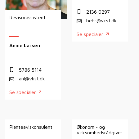
2136 0297
Revisorassistent
bebr@vkst.dk
Se specialer
Annie Larsen
5786 5114
anl@vkst.dk
Se specialer
Planteavlskonsulent
Økonomi- og
virksomhedsrådgiver