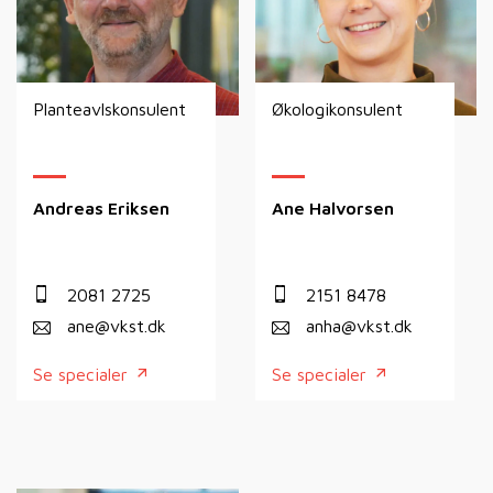
Planteavlskonsulent
Økologikonsulent
Andreas Eriksen
Ane Halvorsen
2081 2725
2151 8478
ane@vkst.dk
anha@vkst.dk
Se specialer
Se specialer