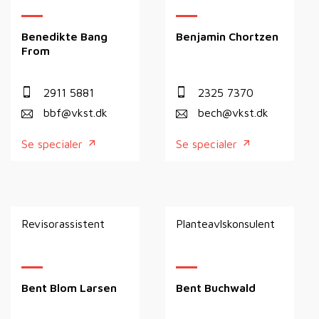
Benedikte Bang
Benjamin Chortzen
From
2911 5881
2325 7370
bbf@vkst.dk
bech@vkst.dk
Se specialer
Se specialer
Revisorassistent
Planteavlskonsulent
Bent Blom Larsen
Bent Buchwald