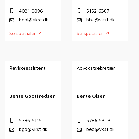
4031 0896
5152 6387
bebl@vkst.dk
bbu@vkst.dk
Se specialer
Se specialer
Revisorassistent
Advokatsekretær
Bente Godtfredsen
Bente Olsen
5786 5115
5786 5303
bgo@vkst.dk
beo@vkst.dk