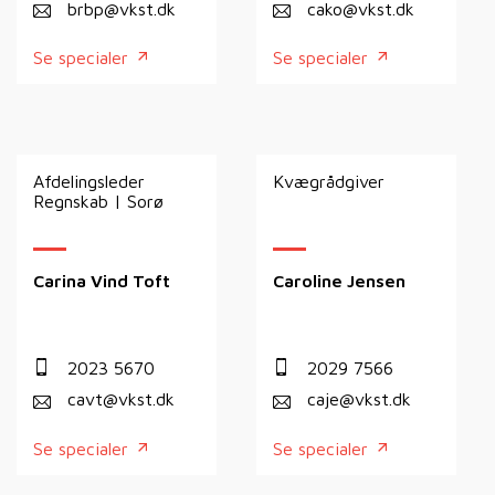
brbp@vkst.dk
cako@vkst.dk
Se specialer
Se specialer
Afdelingsleder
Kvægrådgiver
Regnskab | Sorø
Carina Vind Toft
Caroline Jensen
2023 5670
2029 7566
cavt@vkst.dk
caje@vkst.dk
Se specialer
Se specialer