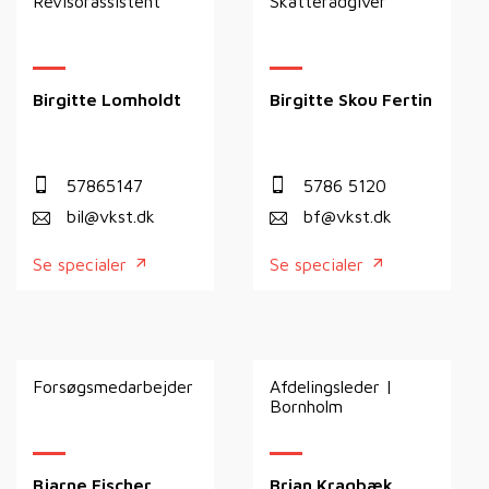
Revisorassistent
Skatterådgiver
Birgitte Lomholdt
Birgitte Skou Fertin
57865147
5786 5120
bil@vkst.dk
bf@vkst.dk
Se specialer
Se specialer
Forsøgsmedarbejder
Afdelingsleder |
Bornholm
Bjarne Fischer
Brian Kragbæk