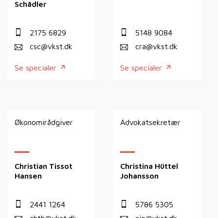
Schädler
2175 6829
5148 9084
csc@vkst.dk
cra@vkst.dk
Se specialer
Se specialer
Økonomirådgiver
Advokatsekretær
Christian Tissot
Christina Hüttel
Hansen
Johansson
2441 1264
5786 5305
chth@vkst.dk
cjo@vkst.dk