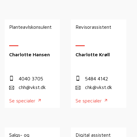
Planteavlskonsulent
Revisorassistent
Charlotte Hansen
Charlotte Krøll
4040 3705
5484 4142
chh@vkst.dk
chk@vkst.dk
Se specialer
Se specialer
Salgs- og
Digital assistent