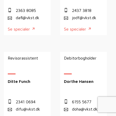
2363 8085
2437 3818
dafl@vkst.dk
jodf@vkst.dk
Se specialer
Se specialer
Revisorassistent
Debitorbogholder
Ditte Funch
Dorthe Hansen
2341 0694
6155 5677
difu@vkst.dk
doha@vkst.dk