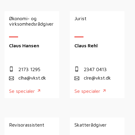
Økonomi- og
Jurist
virksomhedsrådgiver
Claus Hansen
Claus Rehl
2173 1295
2347 0413
clha@vkst.dk
clre@vkst.dk
Se specialer
Se specialer
Revisorassistent
Skatterådgiver