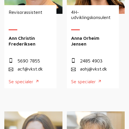
Revisorassistent
4H-
udviklingskonsulent
Ann Christin
Anna Orheim
Frederiksen
Jensen
5690 7855
2485 4903
acf@vkst.dk
aohj@vkst.dk
Se specialer
Se specialer