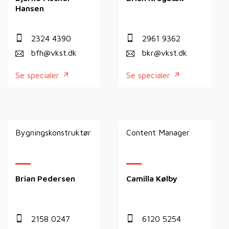
Hansen
2324 4390
2961 9362
bfh@vkst.dk
bkr@vkst.dk
Se specialer
Se specialer
Bygningskonstruktør
Content Manager
Brian Pedersen
Camilla Kølby
2158 0247
6120 5254