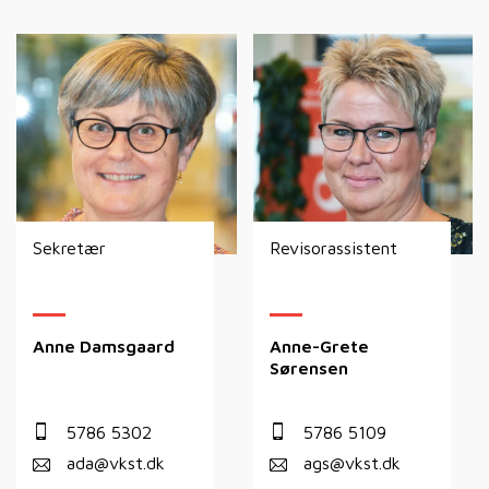
Sekretær
Revisorassistent
Anne Damsgaard
Anne-Grete
Sørensen
5786 5302
5786 5109
ada@vkst.dk
ags@vkst.dk