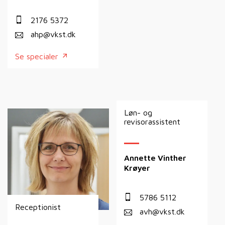
2176 5372
ahp@vkst.dk
Se specialer
Løn- og
revisorassistent
Annette Vinther
Krøyer
5786 5112
Receptionist
avh@vkst.dk