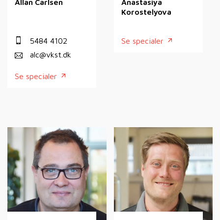
Allan Carlsen
Anastasiya
Korostelyova
5484 4102
Se specialer
alc@vkst.dk
Se specialer