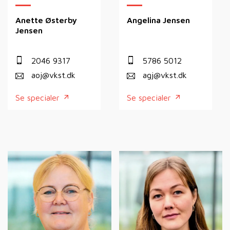
Anette Østerby
Angelina Jensen
Jensen
2046 9317
5786 5012
aoj@vkst.dk
agj@vkst.dk
Se specialer
Se specialer