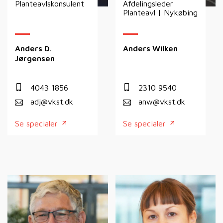
Planteavlskonsulent
Afdelingsleder
Planteavl | Nykøbing
Anders D.
Anders Wilken
Jørgensen
4043 1856
2310 9540
adj@vkst.dk
anw@vkst.dk
Se specialer
Se specialer