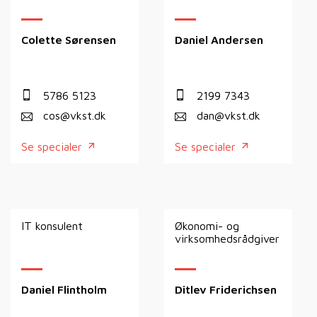
Colette Sørensen
Daniel Andersen
5786 5123
2199 7343
cos@vkst.dk
dan@vkst.dk
Se specialer
Se specialer
IT konsulent
Økonomi- og
virksomhedsrådgiver
Daniel Flintholm
Ditlev Friderichsen