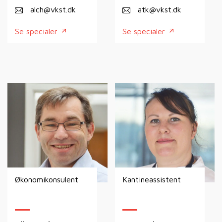
alch@vkst.dk
atk@vkst.dk
Se specialer
Se specialer
Økonomikonsulent
Kantineassistent