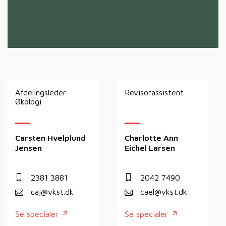
Afdelingsleder
Revisorassistent
Økologi
Carsten Hvelplund
Charlotte Ann
Jensen
Eichel Larsen
2381 3881
2042 7490
caj@vkst.dk
cael@vkst.dk
Se specialer
Se specialer