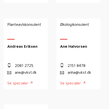
Planteavlskonsulent
Økologikonsulent
Andreas Eriksen
Ane Halvorsen
2081 2725
2151 8478
ane@vkst.dk
anha@vkst.dk
Se specialer
Se specialer