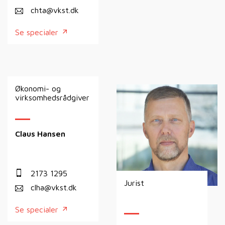
chta@vkst.dk
Se specialer
Økonomi- og
virksomhedsrådgiver
Claus Hansen
2173 1295
Jurist
clha@vkst.dk
Se specialer