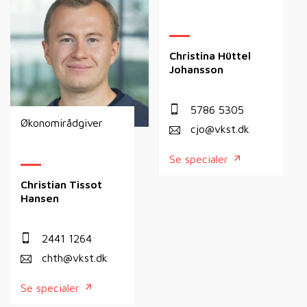
Christina Hüttel
Johansson
5786 5305
Økonomirådgiver
cjo@vkst.dk
Se specialer
Christian Tissot
Hansen
2441 1264
chth@vkst.dk
Se specialer