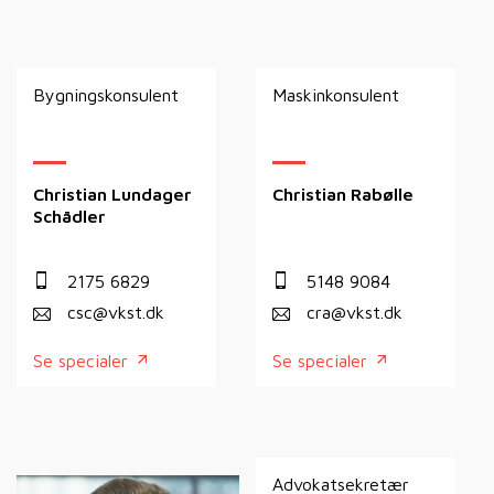
Bygningskonsulent
Maskinkonsulent
Christian Lundager
Christian Rabølle
Schädler
2175 6829
5148 9084
csc@vkst.dk
cra@vkst.dk
Se specialer
Se specialer
Advokatsekretær