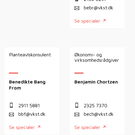
bebr@vkst.dk
Se specialer
Planteavlskonsulent
Økonomi- og
virksomhedsrådgiver
Benedikte Bang
Benjamin Chortzen
From
2911 5881
2325 7370
bbf@vkst.dk
bech@vkst.dk
Se specialer
Se specialer