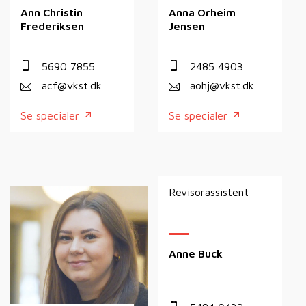
Ann Christin
Anna Orheim
Frederiksen
Jensen
5690 7855
2485 4903
acf@vkst.dk
aohj@vkst.dk
Se specialer
Se specialer
Revisorassistent
Anne Buck