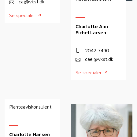
caj@vkst.dk
Se specialer
Charlotte Ann
Eichel Larsen
2042 7490
cael@vkst.dk
Se specialer
Planteavlskonsulent
Charlotte Hansen