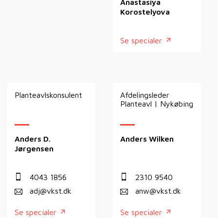
Anastasiya
Korostelyova
Se specialer
Planteavlskonsulent
Afdelingsleder
Planteavl | Nykøbing
Anders D.
Anders Wilken
Jørgensen
4043 1856
2310 9540
adj@vkst.dk
anw@vkst.dk
Se specialer
Se specialer