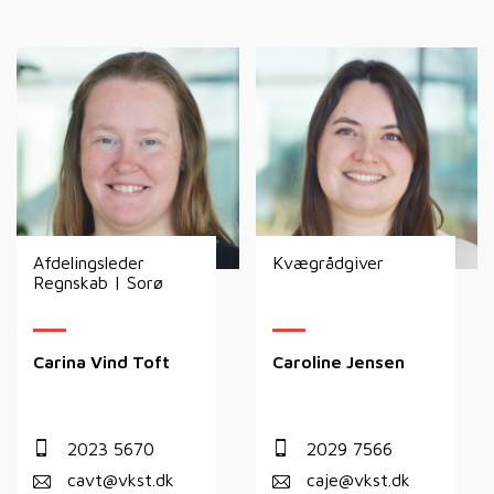
Afdelingsleder
Kvægrådgiver
Regnskab | Sorø
Carina Vind Toft
Caroline Jensen
2023 5670
2029 7566
cavt@vkst.dk
caje@vkst.dk