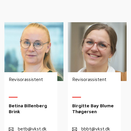
Revisorassistent
Revisorassistent
Betina Billenberg
Birgitte Bay Blume
Brink
Thøgersen
betb@vkst.dk
bbbt@vkst.dk