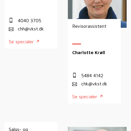
4040 3705
Revisorassistent
chh@vkst.dk
Se specialer
Charlotte Krøll
5484 4142
chk@vkst.dk
Se specialer
Salgs- og