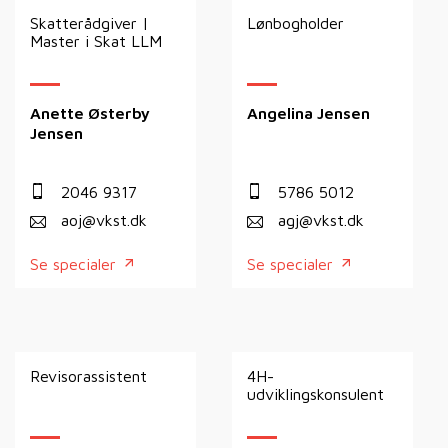
Skatterådgiver |
Lønbogholder
Master i Skat LLM
Anette Østerby
Angelina Jensen
Jensen
2046 9317
5786 5012
aoj@vkst.dk
agj@vkst.dk
Se specialer
Se specialer
Revisorassistent
4H-
udviklingskonsulent