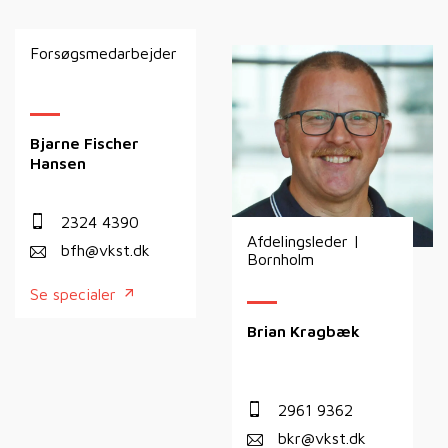
Forsøgsmedarbejder
Bjarne Fischer
Hansen
2324 4390
Afdelingsleder |
bfh@vkst.dk
Bornholm
Se specialer
Brian Kragbæk
2961 9362
bkr@vkst.dk