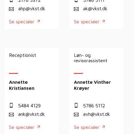
ahp@vkst.dk
ak@vkst.dk
Se specialer
Se specialer
Receptionist
Løn- og
revisorassistent
Annette
Annette Vinther
Kristiansen
Krøyer
5484 4129
5786 5112
ank@vkst.dk
avh@vkst.dk
Se specialer
Se specialer