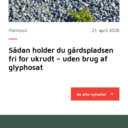
2026
Planteavl
21. april 2026
Ska
Sådan holder du gårdspladsen
Bi
fri for ukrudt – uden brug af
m
glyphosat
Se alle nyheder