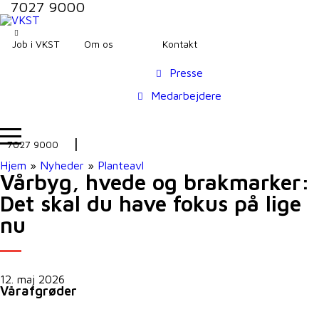
7027 9000
Job i VKST
Om os
Kontakt
Presse
Medarbejdere
7027 9000
Hjem
»
Nyheder
»
Planteavl
Vårbyg, hvede og brakmarker:
Det skal du have fokus på lige
nu
12. maj 2026
Vårafgrøder