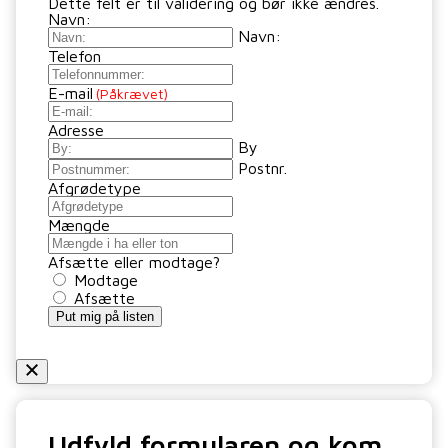
Dette felt er til validering og bør ikke ændres.
Navn:
Navn:
Telefon
E-mail
(Påkrævet)
Adresse
By
Postnr.
Afgrødetype
Mængde
Afsætte eller modtage?
Modtage
Afsætte
Put mig på listen
Udfyld formularen og kom