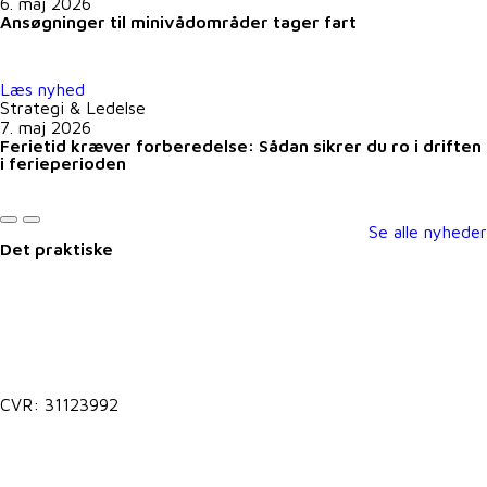
6. maj 2026
Ansøgninger til minivådområder tager fart
Læs nyhed
Strategi & Ledelse
7. maj 2026
Ferietid kræver forberedelse: Sådan sikrer du ro i driften
i ferieperioden
Se alle nyheder
Det praktiske
Kontakt@vkst.dk
7027 9000
CVR: 31123992
Lokale postkasser