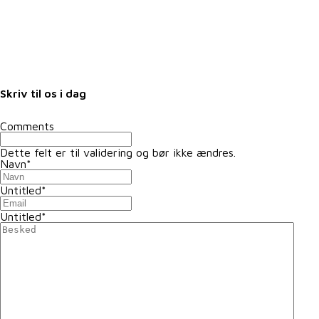
Nyheder
Nyhedsbrev
Samarbejdspartnere
Fuldmagter
Skriv til os i dag
Comments
Dette felt er til validering og bør ikke ændres.
Navn
*
Untitled
*
Untitled
*