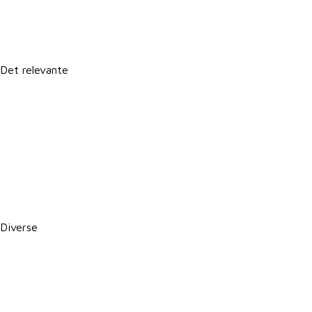
It-support
Det relevante
Forretningsbetingelser
Persondatapolitik
Politik for dataetik
Cookie- og privatlivspolitik
CSR-rapport
PBS betalingsservice / Leverandørservice
Diverse
Karriere i VKST
Job i landbruget
Arrangementer