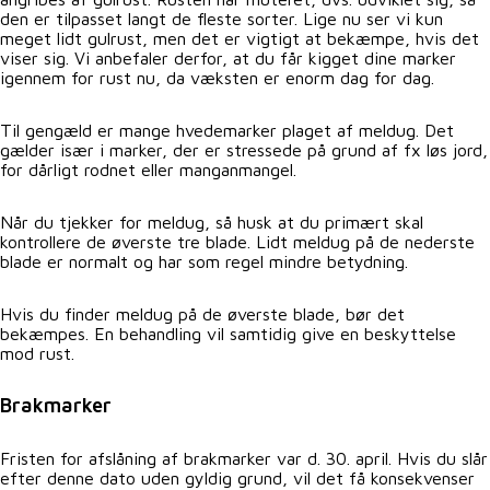
den er tilpasset langt de fleste sorter. Lige nu ser vi kun
meget lidt gulrust, men det er vigtigt at bekæmpe, hvis det
viser sig. Vi anbefaler derfor, at du får kigget dine marker
igennem for rust nu, da væksten er enorm dag for dag.
Til gengæld er mange hvedemarker plaget af meldug. Det
gælder især i marker, der er stressede på grund af fx løs jord,
for dårligt rodnet eller manganmangel.
Når du tjekker for meldug, så husk at du primært skal
kontrollere de øverste tre blade. Lidt meldug på de nederste
blade er normalt og har som regel mindre betydning.
Hvis du finder meldug på de øverste blade, bør det
bekæmpes. En behandling vil samtidig give en beskyttelse
mod rust.
Brakmarker
Fristen for afslåning af brakmarker var d. 30. april. Hvis du slår
efter denne dato uden gyldig grund, vil det få konsekvenser