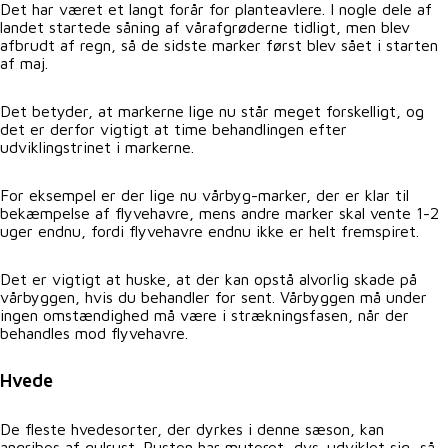
Det har været et langt forår for planteavlere. I nogle dele af
landet startede såning af vårafgrøderne tidligt, men blev
afbrudt af regn, så de sidste marker først blev sået i starten
af maj.
Det betyder, at markerne lige nu står meget forskelligt, og
det er derfor vigtigt at time behandlingen efter
udviklingstrinet i markerne.
For eksempel er der lige nu vårbyg-marker, der er klar til
bekæmpelse af flyvehavre, mens andre marker skal vente 1-2
uger endnu, fordi flyvehavre endnu ikke er helt fremspiret.
Det er vigtigt at huske, at der kan opstå alvorlig skade på
vårbyggen, hvis du behandler for sent. Vårbyggen må under
ingen omstændighed må være i strækningsfasen, når der
behandles mod flyvehavre.
Hvede
De fleste hvedesorter, der dyrkes i denne sæson, kan
angribes af gulrust. Rusten har muteret, dvs. udviklet sig, så