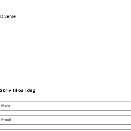
PBS betalingsservice / Leverandørservice
Diverse
Karriere i VKST
Job i landbruget
Arrangementer
Nyheder
Nyhedsbrev
Samarbejdspartnere
Fuldmagter
Skriv til os i dag
Navn
*
Untitled
*