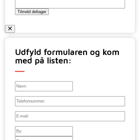
Tilmeld deltager
Udfyld formularen og kom
med på listen:
Navn:
Navn:
Telefon
E-
mail
(Påkrævet)
Adresse
By
Postnr.