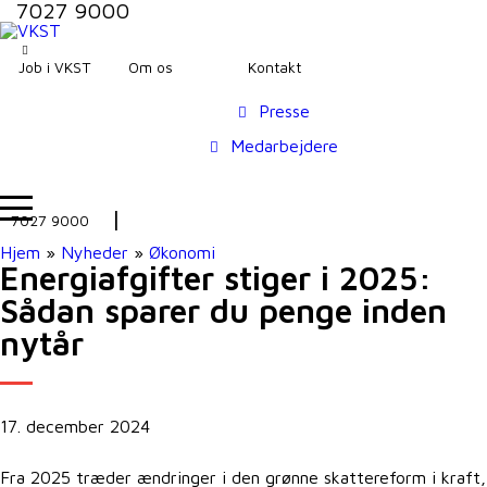
7027 9000
Job i VKST
Om os
Kontakt
Presse
Medarbejdere
7027 9000
Hjem
»
Nyheder
»
Økonomi
Energiafgifter stiger i 2025:
Sådan sparer du penge inden
nytår
17. december 2024
Fra 2025 træder ændringer i den grønne skattereform i kraft,