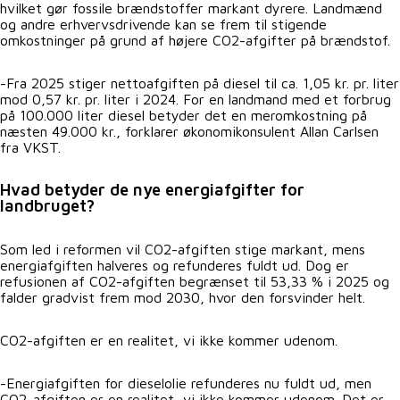
hvilket gør fossile brændstoffer markant dyrere. Landmænd
og andre erhvervsdrivende kan se frem til stigende
omkostninger på grund af højere CO2-afgifter på brændstof.
-Fra 2025 stiger nettoafgiften på diesel til ca. 1,05 kr. pr. liter
mod 0,57 kr. pr. liter i 2024. For en landmand med et forbrug
på 100.000 liter diesel betyder det en meromkostning på
næsten 49.000 kr., forklarer økonomikonsulent Allan Carlsen
fra VKST.
Hvad betyder de nye energiafgifter for
landbruget?
Som led i reformen vil CO2-afgiften stige markant, mens
energiafgiften halveres og refunderes fuldt ud. Dog er
refusionen af CO2-afgiften begrænset til 53,33 % i 2025 og
falder gradvist frem mod 2030, hvor den forsvinder helt.
CO2-afgiften er en realitet, vi ikke kommer udenom.
-Energiafgiften for dieselolie refunderes nu fuldt ud, men
CO2-afgiften er en realitet, vi ikke kommer udenom. Det er