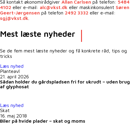
Så kontakt økonomirådgiver
Allan Carlsen
på telefon:
5484
4102
eller e-mail:
alc@vkst.dk
eller maskinkonsulent
Søren
Geert-Jørgensen
på telefon
2492 3332
eller e-mail:
sgj@vkst.dk
.
Mest læste nyheder
Se de fem mest læste nyheder og få konkrete råd, tips og
tricks
Læs nyhed
Planteavl
21. april 2026
Sådan holder du gårdspladsen fri for ukrudt – uden brug
af glyphosat
Læs nyhed
Skat
16. maj 2018
Biler på hvide plader – skat og moms