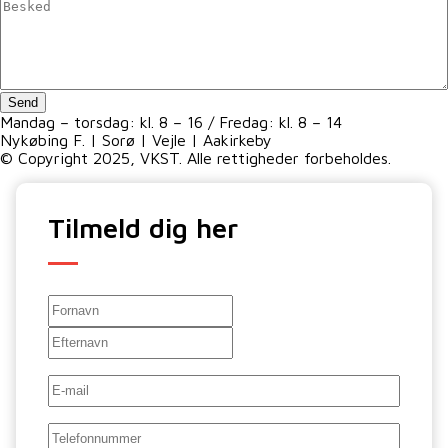
Untitled
*
Send
Mandag – torsdag: kl. 8 – 16 / Fredag: kl. 8 – 14
Nykøbing F. | Sorø | Vejle | Aakirkeby
© Copyright 2025, VKST. Alle rettigheder forbeholdes.
Tilmeld dig her
Navn
Fornavn
Efternavn
E-
mail
*
Telefon