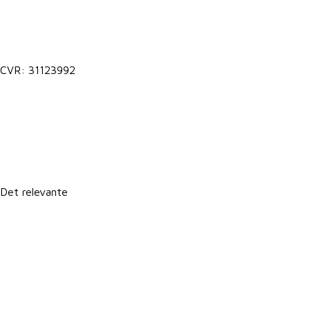
Kontakt@vkst.dk
7027 9000
CVR: 31123992
Lokale postkasser
It-support
Det relevante
Forretningsbetingelser
Persondatapolitik
Politik for dataetik
Cookie- og privatlivspolitik
CSR-rapport