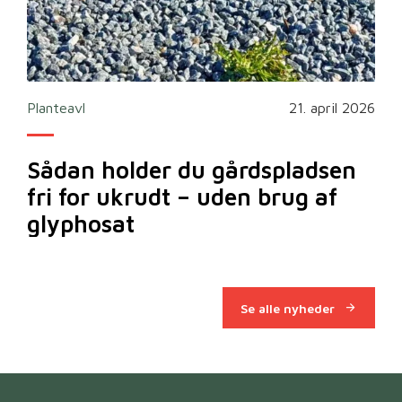
2026
Planteavl
21. april 2026
Ska
Sådan holder du gårdspladsen
Bi
fri for ukrudt – uden brug af
m
glyphosat
Se alle nyheder