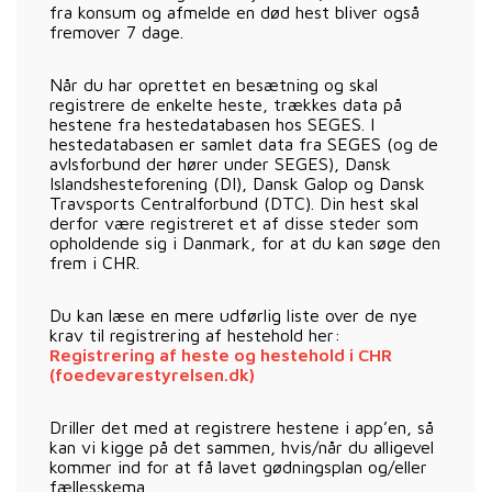
fra konsum og afmelde en død hest bliver også
fremover 7 dage.
Når du har oprettet en besætning og skal
registrere de enkelte heste, trækkes data på
hestene fra hestedatabasen hos SEGES. I
hestedatabasen er samlet data fra SEGES (og de
avlsforbund der hører under SEGES), Dansk
Islandshesteforening (DI), Dansk Galop og Dansk
Travsports Centralforbund (DTC). Din hest skal
derfor være registreret et af disse steder som
opholdende sig i Danmark, for at du kan søge den
frem i CHR.
Du kan læse en mere udførlig liste over de nye
krav til registrering af hestehold her:
Registrering af heste og hestehold i CHR
(foedevarestyrelsen.dk)
Driller det med at registrere hestene i app’en, så
kan vi kigge på det sammen, hvis/når du alligevel
kommer ind for at få lavet gødningsplan og/eller
fællesskema.