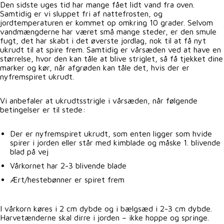
Den sidste uges tid har mange fået lidt vand fra oven.
Samtidig er vi sluppet fri af nattefrosten, og
jordtemperaturen er kommet op omkring 10 grader. Selvom
vandmængderne har været små mange steder, er den smule
fugt, det har skabt i det øverste jordlag, nok til at få nyt
ukrudt til at spire frem. Samtidig er vårsæden ved at have en
størrelse, hvor den kan tåle at blive striglet, så få tjekket dine
marker og kør, når afgrøden kan tåle det, hvis der er
nyfremspiret ukrudt.
Vi anbefaler at ukrudtsstrigle i vårsæden, når følgende
betingelser er til stede:
Der er nyfremspiret ukrudt, som enten ligger som hvide
spirer i jorden eller står med kimblade og måske 1. blivende
blad på vej
Vårkornet har 2-3 blivende blade
Ært/hestebønner er spiret frem
I vårkorn køres i 2 cm dybde og i bælgsæd i 2-3 cm dybde.
Harvetænderne skal dirre i jorden – ikke hoppe og springe.