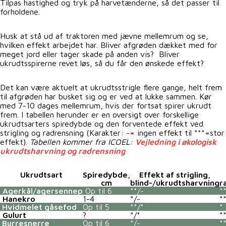
Tilpas hastighed og tryk på harvetænderne, så det passer til
forholdene.
Husk at stå ud af traktoren med jævne mellemrum og se,
hvilken effekt arbejdet har. Bliver afgrøden dækket med for
meget jord eller tager skade på anden vis? Bliver
ukrudtsspirerne revet løs, så du får den ønskede effekt?
Det kan være aktuelt at ukrudtsstrigle flere gange, helt frem
til afgrøden har busket sig og er ved at lukke sammen. Kør
med 7-10 dages mellemrum, hvis der fortsat spirer ukrudt
frem. I tabellen herunder er en oversigt over forskellige
ukrudtsarters spiredybde og den forventede effekt ved
strigling og radrensning (Karakter: -= ingen effekt til ***=stor
effekt).
Tabellen kommer fra ICOEL:
Vejledning i økologisk
ukrudtsharvning og radrensning
Ukrudtsart
Spiredybde,
Effekt af strigling,
cm
blind-/ukrudtsharvning
r
Agerkål/agersennep
Op til 6
**/-
*
Hanekro
1-4
*/-
*
Hvidmelet gåsefod
Op til 5
**/*
*
Gulurt
?
*/*
*
Burresnerre
Op til 6
*/-
*