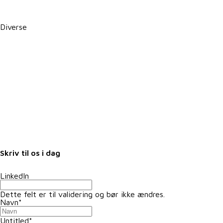
PBS betalingsservice / Leverandørservice
Diverse
Karriere i VKST
Job i landbruget
Arrangementer
Nyheder
Nyhedsbrev
Samarbejdspartnere
Fuldmagter
Skriv til os i dag
LinkedIn
Dette felt er til validering og bør ikke ændres.
Navn
*
Untitled
*