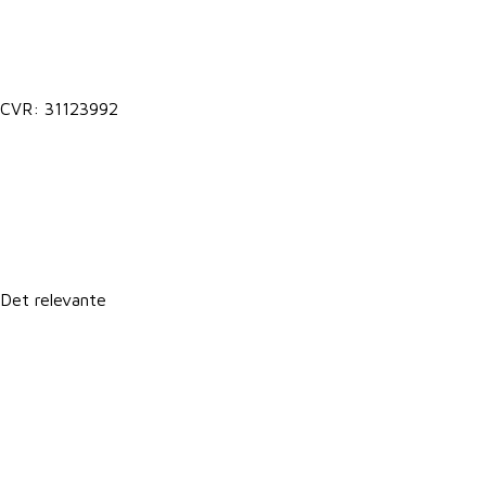
Kontakt@vkst.dk
7027 9000
CVR: 31123992
Lokale postkasser
It-support
Det relevante
Forretningsbetingelser
Persondatapolitik
Politik for dataetik
Cookie- og privatlivspolitik
CSR-rapport