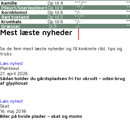
Kamille
Op til 4
***/**
*
Pileurt/Snerlepileurt
Op til 9
**/*
*
Kornblomst
Op til 6
*/-
*
Rød tvetand
Op til 5
**/**
*
Krumhals
Op til 6
*/-
*
Græsser
0-5
-/-
*
Mest læste nyheder
Se de fem mest læste nyheder og få konkrete råd, tips og
tricks
Læs nyhed
Planteavl
21. april 2026
Sådan holder du gårdspladsen fri for ukrudt – uden brug
af glyphosat
Læs nyhed
Skat
16. maj 2018
Biler på hvide plader – skat og moms