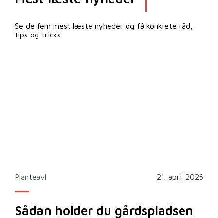
Se de fem mest læste nyheder og få konkrete råd,
tips og tricks
2026
Planteavl
21. april 2026
Ska
Sådan holder du gårdspladsen
Bi