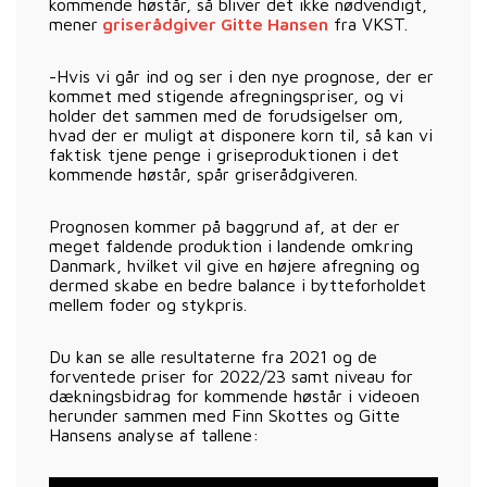
kommende høstår, så bliver det ikke nødvendigt,
mener
griserådgiver Gitte Hansen
fra VKST.
-Hvis vi går ind og ser i den nye prognose, der er
kommet med stigende afregningspriser, og vi
holder det sammen med de forudsigelser om,
hvad der er muligt at disponere korn til, så kan vi
faktisk tjene penge i griseproduktionen i det
kommende høstår, spår griserådgiveren.
Prognosen kommer på baggrund af, at der er
meget faldende produktion i landende omkring
Danmark, hvilket vil give en højere afregning og
dermed skabe en bedre balance i bytteforholdet
mellem foder og stykpris.
Du kan se alle resultaterne fra 2021 og de
forventede priser for 2022/23 samt niveau for
dækningsbidrag for kommende høstår i videoen
herunder sammen med Finn Skottes og Gitte
Hansens analyse af tallene: