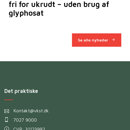
fri for ukrudt – uden brug af
m
glyphosat
Se alle nyheder
Det praktiske
Kontakt@vkst.dk
7027 9000
CVR: 31123992