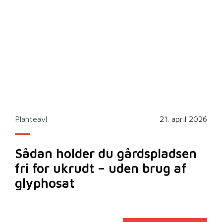
2026
Planteavl
21. april 2026
Ska
Sådan holder du gårdspladsen
Bi
fri for ukrudt – uden brug af
m
glyphosat