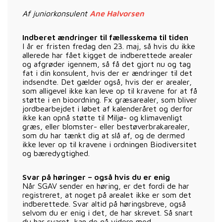
Af juniorkonsulent
Ane Halvorsen
Indberet ændringer til fællesskema til tiden
I år er fristen fredag den 23. maj, så hvis du ikke
allerede har fået kigget de indberettede arealer
og afgrøder igennem, så få det gjort nu og tag
fat i din konsulent, hvis der er ændringer til det
indsendte. Det gælder også, hvis der er arealer,
som alligevel ikke kan leve op til kravene for at få
støtte i en bioordning. Fx græsarealer, som bliver
jordbearbejdet i løbet af kalenderåret og derfor
ikke kan opnå støtte til Miljø- og klimavenligt
græs, eller blomster- eller bestøverbrakarealer,
som du har tænkt dig at slå af, og de dermed
ikke lever op til kravene i ordningen Biodiversitet
og bæredygtighed.
Svar på høringer – også hvis du er enig
Når SGAV sender en høring, er det fordi de har
registreret, at noget på arealet ikke er som det
indberettede. Svar altid på høringsbreve, også
selvom du er enig i det, de har skrevet. Så snart
du har svaret, kan de gå videre med