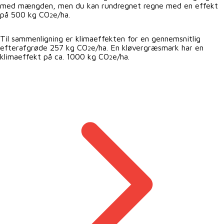
med mængden, men du kan rundregnet regne med en effekt
på 500 kg CO
e/ha.
2
Til sammenligning er klimaeffekten for en gennemsnitlig
efterafgrøde 257 kg CO
e/ha. En kløvergræsmark har en
2
klimaeffekt på ca. 1000 kg CO
e/ha.
2