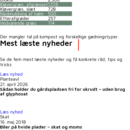
Kløvergræs, afgræsset
1.016
Kløvergræs, slæt
728
Nedmuldning af halm
500
Efterafgrøder
257
Vedvarende græs
114
Der mangler tal på kompost og forskellige gødningstyper.
Mest læste nyheder
Se de fem mest læste nyheder og få konkrete råd, tips og
tricks
Læs nyhed
Planteavl
21. april 2026
Sådan holder du gårdspladsen fri for ukrudt – uden brug
af glyphosat
Læs nyhed
Skat
16. maj 2018
Biler på hvide plader – skat og moms