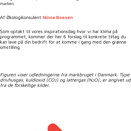
marken.
Af Økologikonsulent
Ninna Boesen
Som optakt til vores inspirationsdag hvor vi har klima på
programmet, kommer der her 6 forslag til konkrete tiltag du
kan lave på din bedrift for at komme i gang med den grønne
omstilling.
Figuren viser udledningerne fra markbruget i Danmark. Type
drivhusgas, kuldioxid (CO
) og lattergas (N
O), er angivet ud
2
2
fra de forskellige kilder.