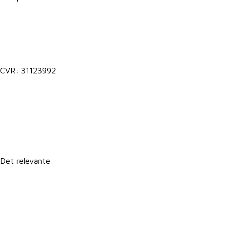
Kontakt@vkst.dk
7027 9000
CVR: 31123992
Lokale postkasser
It-support
Det relevante
Forretningsbetingelser
Persondatapolitik
Politik for dataetik
Cookie- og privatlivspolitik