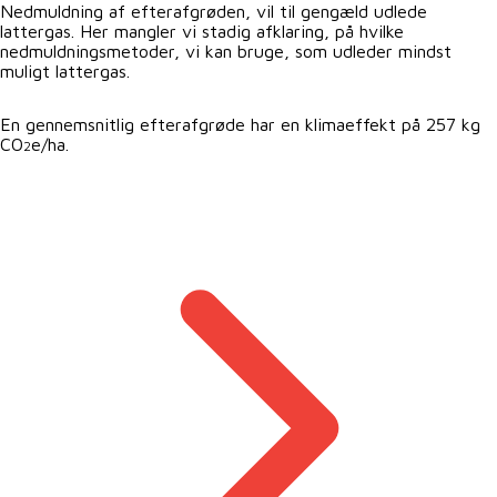
Nedmuldning af efterafgrøden, vil til gengæld udlede
lattergas. Her mangler vi stadig afklaring, på hvilke
nedmuldningsmetoder, vi kan bruge, som udleder mindst
muligt lattergas.
En gennemsnitlig efterafgrøde har en klimaeffekt på 257 kg
CO
e/ha.
2