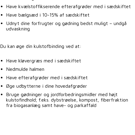
Have kvælstoffikserende efterafgrøder med i sædskiftet
Have bælgsæd i 10-15% af sædskiftet
Udnyt dine forfrugter og gødning bedst muligt – undgå
udvaskning
Du kan øge din kulstofbinding ved at:
Have kløvergræs med i sædskiftet
Nedmulde halmen
Have efterafgrøder med i sædskiftet
Øge udbytterne i dine hovedafgrøder
Bruge gødninger og jordforbedringsmidler med højt
kulstofindhold; f.eks. dybstrøelse, kompost, fiberfraktion
fra biogasanlæg samt have- og parkaffald