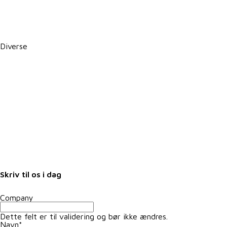
CSR-rapport
PBS betalingsservice / Leverandørservice
Diverse
Karriere i VKST
Job i landbruget
Arrangementer
Nyheder
Nyhedsbrev
Samarbejdspartnere
Fuldmagter
Skriv til os i dag
Company
Dette felt er til validering og bør ikke ændres.
Navn
*