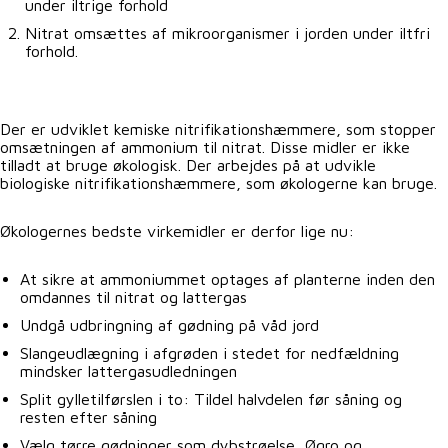
under iltrige forhold
Nitrat omsættes af mikroorganismer i jorden under iltfri
forhold.
Der er udviklet kemiske nitrifikationshæmmere, som stopper
omsætningen af ammonium til nitrat. Disse midler er ikke
tilladt at bruge økologisk. Der arbejdes på at udvikle
biologiske nitrifikationshæmmere, som økologerne kan bruge.
Økologernes bedste virkemidler er derfor lige nu:
At sikre at ammoniummet optages af planterne inden den
omdannes til nitrat og lattergas
Undgå udbringning af gødning på våd jord
Slangeudlægning i afgrøden i stedet for nedfældning
mindsker lattergasudledningen
Split gylletilførslen i to: Tildel halvdelen før såning og
resten efter såning
Vælg tørre gødninger som dybstrøelse, Øgro og