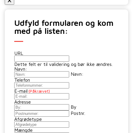
Udfyld formularen og kom
med på listen:
URL
Dette felt er til validering og bør ikke ændres.
Navn:
Navn:
Telefon
E-mail
(Påkrævet)
Adresse
By
Postnr.
Afgrødetype
Mængde