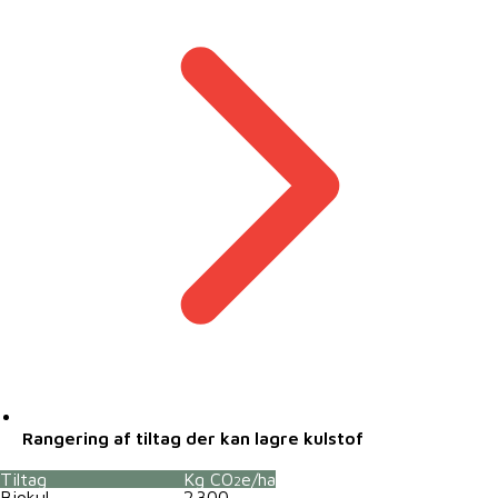
Rangering af tiltag der kan lagre kulstof
Tiltag
Kg CO
e/ha
2
Biokul
2.300