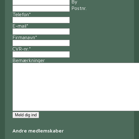
By
Postnr.
Telefon
*
E-mail
*
Firmanavn
*
CVR-nr.
*
Bemærkninger
Meld dig ind
Andre medlemskaber