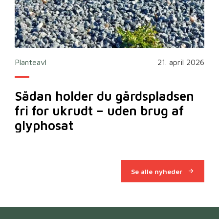
2026
Planteavl
21. april 2026
Ska
Sådan holder du gårdspladsen
Bi
fri for ukrudt – uden brug af
m
glyphosat
Se alle nyheder