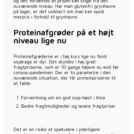
og det forventes at prisen kan stige fra det
nuværende niveau. Har man glutenfri grynhavre
på lager, er det usikkert om man kan opnå
merpris i forhold til grynhavre.
Proteinafgrøder på et højt
niveau lige nu
Proteinafgrøderne er i høj kurs lige nu fordi
sojakage er dyr. Det skyldes i høj grad
fragtpriserne, som er 10 gange højere nu end før
corona-pandemien. Der er to parametre i den
nuværende situation, der får proteinpriserne til
at falde:
Forventning om en god soja-høst i Kina
Bedre fragtmuligheder og lavere fragtpriser
Det er en risiko at spekulere i yderligere